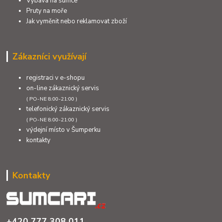
Výbava na sumce
Pruty na moře
Jak vyměnit nebo reklamovat zboží
Zákazníci využívají
registraci v e-shopu
on-line zákaznický servis
( PO-NE 8:00-21:00 )
telefonický zákaznický servis
( PO-NE 8:00-21:00 )
výdejní místo v Šumperku
kontakty
Kontakty
+420 777 308 011