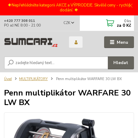
🐠Nepřehlédněte kategorii AKCE a VÝPRODEJE. Skvělé ceny - rychlé
dodání. 🐠
0
ks
+420 777 308 011
CZK
za
0 Kč
PO až NE 8:00 - 21:00
Menu
Hledat
Úvod
MULTIPLIKÁTORY
Penn multiplikátor WARFARE 30 LW BX
Penn multiplikátor WARFARE 30
LW BX