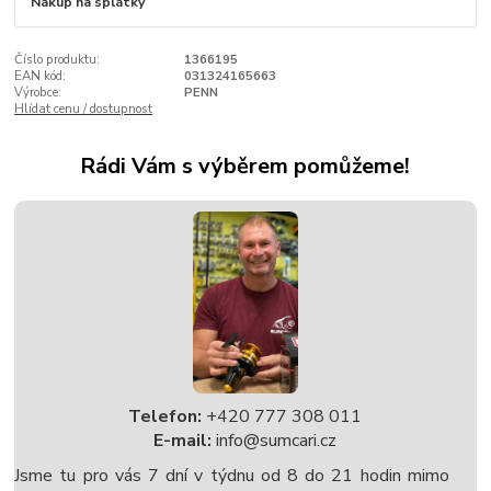
Nákup na splátky
Číslo produktu:
1366195
EAN kód:
031324165663
Výrobce:
PENN
Hlídat cenu / dostupnost
Rádi Vám s výběrem pomůžeme!
Telefon:
+420 777 308 011
E-mail:
info@sumcari.cz
Jsme tu pro vás 7 dní v týdnu od 8 do 21 hodin mimo