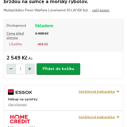
brzdou na sumce a mořský rybolov.
Multiplikátor Penn Warfare Levelwind 30 LW BX byl ...
celý popis
Skladem
Dostupnost
Cena před
3 008 Kč
slevou
Ušetříte
459 Kč
2 549 Kč
/
ks
Přidat do košíku
Splátková kalkulačka
Nákup na splátky
Více informací
Splátková kalkulačka