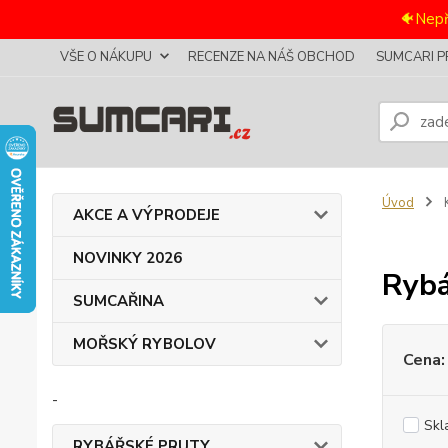
🐠Nepř
VŠE O NÁKUPU
RECENZE NA NÁŠ OBCHOD
SUMCARI P
Úvod
AKCE A VÝPRODEJE
NOVINKY 2026
Rybá
SUMCAŘINA
MOŘSKÝ RYBOLOV
Cena:
-
Skl
RYBÁŘSKÉ PRUTY