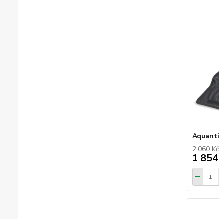
Aquanti
2 060 Kč
1 854