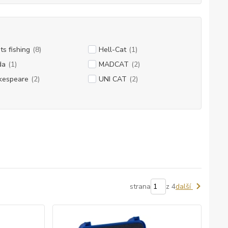
ts fishing
(8)
Hell-Cat
(1)
da
(1)
MADCAT
(2)
kespeare
(2)
UNI CAT
(2)
strana
z 4
další