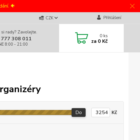
ání. 🐠
Přihlášení
CZK
 si rady? Zavolejte.
0
ks
 777 308 011
za
0 Kč
NE 8:00 - 21:00
organizéry
Do
Kč