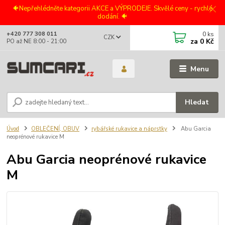
🐠Nepřehlédněte kategorii AKCE a VÝPRODEJE. Skvělé ceny - rychlé
dodání. 🐠
0
ks
+420 777 308 011
CZK
za
0 Kč
PO až NE 8:00 - 21:00
Menu
Hledat
Úvod
OBLEČENÍ, OBUV
rybářské rukavice a náprstky
Abu Garcia
neoprénové rukavice M
Abu Garcia neoprénové rukavice
M