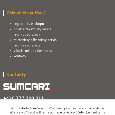
Zákazníci využívají
registraci v e-shopu
on-line zákaznický servis
( PO-NE 8:00-21:00 )
telefonický zákaznický servis
( PO-NE 8:00-21:00 )
výdejní místo v Šumperku
kontakty
Kontakty
+420 777 308 011
PO až NE 8:00 - 21:00
Pro základní funkčnost, zpříjemnění používání webu, analytické
účely a v případě udělení souhlasu také pro účely cílení reklamy
info@sumcari.cz