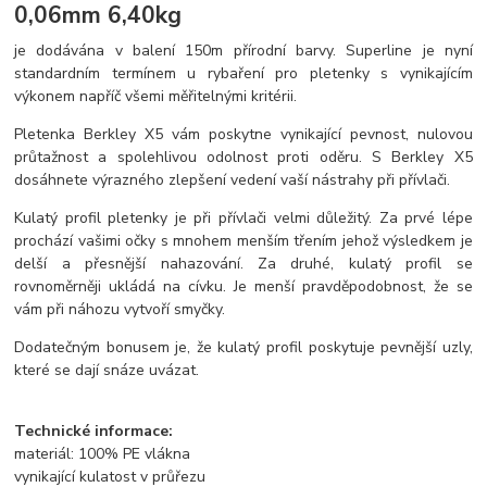
0,06mm 6,40kg
je dodávána v balení 150m přírodní barvy. Superline je nyní
standardním termínem u rybaření pro pletenky s vynikajícím
výkonem napříč všemi měřitelnými kritérii.
Pletenka Berkley X5 vám poskytne vynikající pevnost, nulovou
průtažnost a spolehlivou odolnost proti oděru. S Berkley X5
dosáhnete výrazného zlepšení vedení vaší nástrahy při přívlači.
Kulatý profil pletenky je při přívlači velmi důležitý. Za prvé lépe
prochází vašimi očky s mnohem menším třením jehož výsledkem je
delší a přesnější nahazování. Za druhé, kulatý profil se
rovnoměrněji ukládá na cívku. Je menší pravděpodobnost, že se
vám při náhozu vytvoří smyčky.
Dodatečným bonusem je, že kulatý profil poskytuje pevnější uzly,
které se dají snáze uvázat.
Technické informace:
materiál: 100% PE vlákna
vynikající kulatost v průřezu