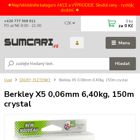
🐠Nepřehlédněte kategorii AKCE a VÝPRODEJE. Skvělé ceny - rychlé
dodání. 🐠
0
ks
+420 777 308 011
CZK
za
0 Kč
PO až NE 8:00 - 21:00
Menu
Hledat
Úvod
ŠŇŮRY, PLETENKY
Berkley X5 0,06mm 6,40kg, 150m crystal
Berkley X5 0,06mm 6,40kg, 150m
crystal