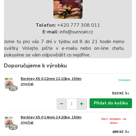
Telefon:
+420 777 308 011
E-mail:
info@sumcari.cz
Jsme tu pro vás 7 dní v týdnu od 8 do 21 hodin mimo
svátky. Volejte, pište v e-mailu nebo on-line chatu,
pokusíme se vám odpovědět co nejdříve.
Doporučujeme k výrobku
Berkley X5 0,12mm 12,10kg, 150m
Skladem
crystal
510 Kč
/
ks
Přidat do košíku
Berkley X5 0,14mm 14,20kg, 150m
Není skladem, na
crystal
dotaz
499 Kč
/
ks