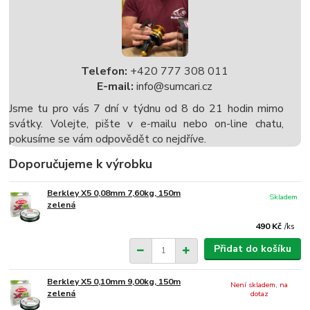
Telefon:
+420 777 308 011
E-mail:
info@sumcari.cz
Jsme tu pro vás 7 dní v týdnu od 8 do 21 hodin mimo
svátky. Volejte, pište v e-mailu nebo on-line chatu,
pokusíme se vám odpovědět co nejdříve.
Doporučujeme k výrobku
Berkley X5 0,08mm 7,60kg, 150m
Skladem
zelená
490 Kč
/
ks
Přidat do košíku
Berkley X5 0,10mm 9,00kg, 150m
Není skladem, na
zelená
dotaz