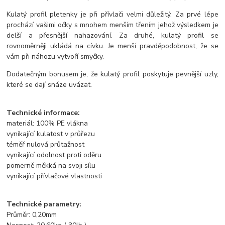
Kulatý profil pletenky je při přívlači velmi důležitý. Za prvé lépe
prochází vašimi očky s mnohem menším třením jehož výsledkem je
delší a přesnější nahazování. Za druhé, kulatý profil se
rovnoměrněji ukládá na cívku. Je menší pravděpodobnost, že se
vám při náhozu vytvoří smyčky.
Dodatečným bonusem je, že kulatý profil poskytuje pevnější uzly,
které se dají snáze uvázat.
Technické informace:
materiál: 100% PE vlákna
vynikající kulatost v průřezu
téměř nulová průtažnost
vynikající odolnost proti oděru
pomerně měkká na svoji sílu
vynikající přívlačové vlastnosti
Technické parametry:
Průměr: 0,20mm