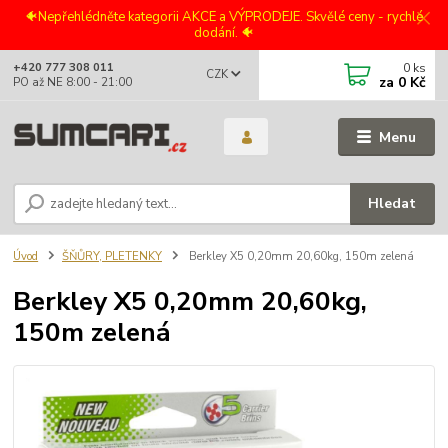
🐠Nepřehlédněte kategorii AKCE a VÝPRODEJE. Skvělé ceny - rychlé
dodání. 🐠
0
ks
+420 777 308 011
CZK
za
0 Kč
PO až NE 8:00 - 21:00
Menu
Hledat
Úvod
ŠŇŮRY, PLETENKY
Berkley X5 0,20mm 20,60kg, 150m zelená
Berkley X5 0,20mm 20,60kg,
150m zelená