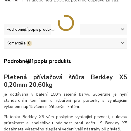
Při nákupu nad 1999Kč platíme dopravu za vás.
Podrobnější popis produktu
Komentáře
0
Podrobnější popis produktu
Pletená přívlačová šňůra Berkley X5
0,20mm 20,60kg
je dodávána v balení 150m zelené barvy. Superline je nyní
standardním termínem u rybaření pro pletenky s vynikajícím
výkonem napříč všemi měřitelnými kritérii.
Pletenka Berkley X5 vám poskytne vynikající pevnost, nulovou
průtažnost a spolehlivou odolnost proti oděru. S Berkley X5
dosáhnete výrazného zlepšení vedení vaší nástrahy při přívlači.