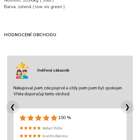
Nosnost: 20,60kg ( 30lb )
Barva: zelená ( low vis green )
HODNOCENÍ OBCHODU
Ověřený zákazník
Nekupoval jsem zde poprvé a vždy jsem jsem byl spokojen.
Vřele doporučuji tento obchod.
❮
❯
100 %
dodací lhůta
kvalita dopravy