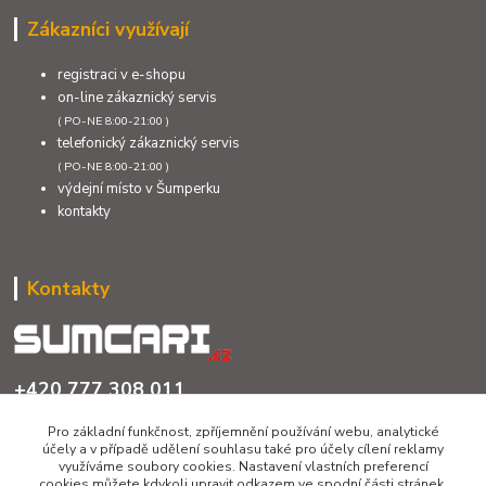
Zákazníci využívají
registraci v e-shopu
on-line zákaznický servis
( PO-NE 8:00-21:00 )
telefonický zákaznický servis
( PO-NE 8:00-21:00 )
výdejní místo v Šumperku
kontakty
Kontakty
+420 777 308 011
PO až NE 8:00 - 21:00
Pro základní funkčnost, zpříjemnění používání webu, analytické
účely a v případě udělení souhlasu také pro účely cílení reklamy
info@sumcari.cz
využíváme soubory cookies. Nastavení vlastních preferencí
cookies můžete kdykoli upravit odkazem ve spodní části stránek.