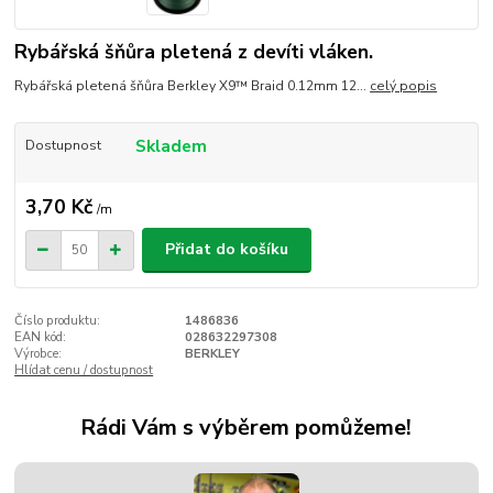
Rybářská šňůra pletená z devíti vláken.
Rybářská pletená šňůra Berkley X9™ Braid 0.12mm 12...
celý popis
Skladem
Dostupnost
3,70 Kč
/
m
Přidat do košíku
Číslo produktu:
1486836
EAN kód:
028632297308
Výrobce:
BERKLEY
Hlídat cenu / dostupnost
Rádi Vám s výběrem pomůžeme!