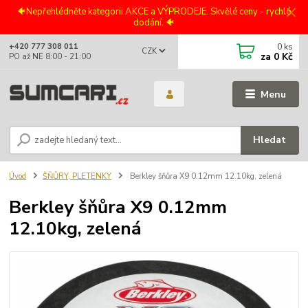
🐠Nepřehlédněte kategorii AKCE a VÝPRODEJE. Skvělé ceny - rychlé
dodání. 🐠
0
ks
+420 777 308 011
CZK
za
0 Kč
PO až NE 8:00 - 21:00
Menu
Hledat
Úvod
ŠŇŮRY, PLETENKY
Berkley šňůra X9 0.12mm 12.10kg, zelená
Berkley šňůra X9 0.12mm
12.10kg, zelená