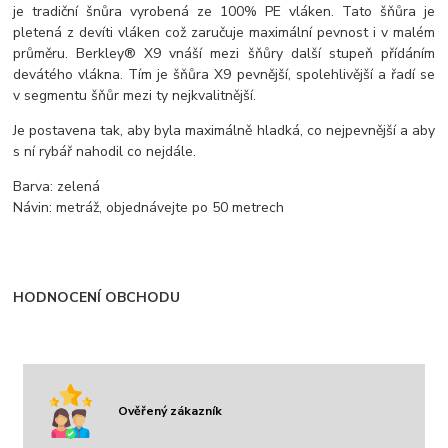
je tradiční šnůra vyrobená ze 100% PE vláken. Tato šňůra je
pletená z devíti vláken což zaručuje maximální pevnost i v malém
průměru. Berkley® X9 vnáší mezi šňůry další stupeň přídáním
devátého vlákna. Tím je šňůra X9 pevnější, spolehlivější a řadí se
v segmentu šňůr mezi ty nejkvalitnější.
Je postavena tak, aby byla maximálně hladká, co nejpevnější a aby
s ní rybář nahodil co nejdále.
Barva: zelená
Návin: metráž, objednávejte po 50 metrech
HODNOCENÍ OBCHODU
Ověřený zákazník