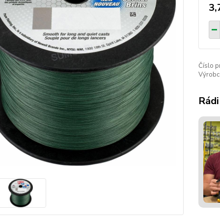
3,
Číslo p
Výrobc
Rádi