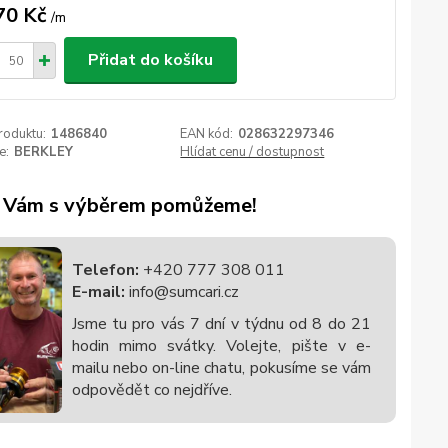
70 Kč
/
m
Přidat do košíku
roduktu:
1486840
EAN kód:
028632297346
e:
BERKLEY
Hlídat cenu / dostupnost
 Vám s výběrem pomůžeme!
Telefon:
+420 777 308 011
E-mail:
info@sumcari.cz
Jsme tu pro vás 7 dní v týdnu od 8 do 21
hodin mimo svátky. Volejte, pište v e-
mailu nebo on-line chatu, pokusíme se vám
odpovědět co nejdříve.