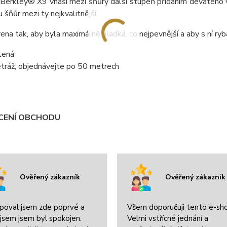
Berkley® X9 vnáší mezi šňůry další stupeň přídáním devátého vlá
šňůr mezi ty nejkvalitnější.
ena tak, aby byla maximálně hladká, co nejpevnější a aby s ní ryb
lená
etráž, objednávejte po 50 metrech
ENÍ OBCHODU
Ověřený zákazník
Ověřený zákazník
poval jsem zde poprvé a
Všem doporučuji tento e-sh
jsem jsem byl spokojen.
Velmi vstřícné jednání a