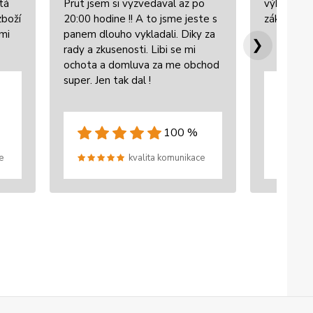
tá
Prut jsem si vyzvedaval az po
výbornou 
zboží
20:00 hodine !! A to jsme jeste s
zákazníke
lmi
panem dlouho vykladali. Diky za
❯
rady a zkusenosti. Libi se mi
ochota a domluva za me obchod
super. Jen tak dal !
100 %
e
kvalita komunikace