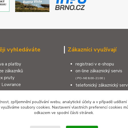
ěji vyhledáváte
Zákazníci využívají
a a platby
registraci v e-shopu
e zákazníků
on-line zákaznický servis
x pruty
( PO-NE 8:00-21:00 )
y Lowrance
telefonický zákaznický serv
a na sumce
( PO-NE 8:00-21:00 )
na moře
výdejní místo v Šumperku
čnost, zpříjemnění používání webu, analytické účely a v případě udělení
měnit nebo reklamovat zboží
kontakty
y využíváme soubory cookies. Nastavení vlastních preferencí cookies mů
odkazem ve spodní části stránek.