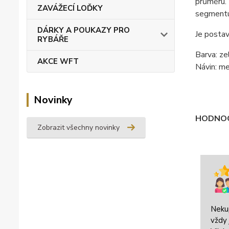
průměru. 
ZAVÁŽECÍ LOĎKY
segmentu 
DÁRKY A POUKAZY PRO
Je postav
RYBÁŘE
Barva: ze
AKCE WFT
Návin: m
Novinky
HODNOC
Zobrazit všechny novinky
Neku
vždy 