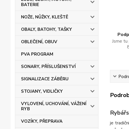
BATERIE
NOŽE, NŮŽKY, KLEŠTĚ
OBALY, BATOHY, TAŠKY
Podpo
Jsme tu 
OBLEČENÍ, OBUV
PVA PROGRAM
SONARY, PŘÍSLUŠENSTVÍ
Podro
SIGNALIZACE ZÁBĚRU
STOJANY, VIDLIČKY
Podrob
VYLOVENÍ, UCHOVÁNÍ, VÁŽENÍ
RYB
Rybářs
VOZÍKY, PŘEPRAVA
je tradi