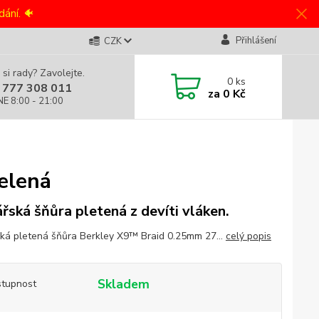
ání. 🐠
Přihlášení
CZK
 si rady? Zavolejte.
0
ks
 777 308 011
za
0 Kč
NE 8:00 - 21:00
elená
řská šňůra pletená z devíti vláken.
ká pletená šňůra Berkley X9™ Braid 0.25mm 27...
celý popis
Skladem
tupnost