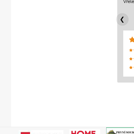
Vřele
❮