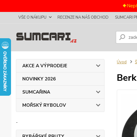
🐠Nepř
VŠE O NÁKUPU
RECENZE NA NÁŠ OBCHOD
SUMCARI P
Úvod
AKCE A VÝPRODEJE
Berk
NOVINKY 2026
SUMCAŘINA
MOŘSKÝ RYBOLOV
-
RYBÁŘSKÉ PRUTY