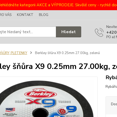
ehlédněte kategorii AKCE a VÝPRODEJE. Skvělé ceny - rychlé dod
RO VÁS
KONTAKT
BLOG
Nevíte
Hledat
+420
PO až 
ŠŇŮRY, PLETENKY
Berkley šňůra X9 0.25mm 27.00kg, zelená
ley šňůra X9 0.25mm 27.00kg, z
Rybá
Rybářs
Dos