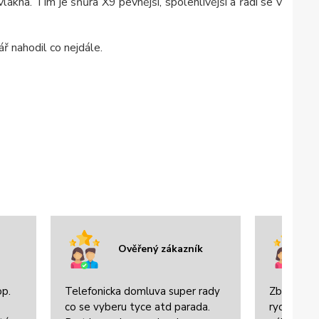
kna. Tím je šňůra X9 pevnější, spolehlivější a řadí se v
ář nahodil co nejdále.
Ověřený zákazník
op.
Telefonicka domluva super rady
Zboží bylo
co se vyberu tyce atd parada.
rychle dor