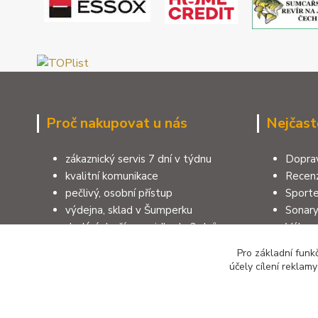
Proč nakupovat u nás
Nejčast
zákaznický servis 7 dní v týdnu
Doprav
kvalitní komunikace
Recenz
pečlivý, osobní přístup
Sporte
výdejna, sklad v Šumperku
Sonar
dodání zboží zpravidla do 3 dnů
Výbav
100% zákazníků doporučuje e-shop
Pruty 
Pro základní funk
rodinná firma, více jak 40 let
Jak vy
účely cílení reklam
zkušeností, 10 let na trhu