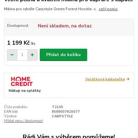
Mikina pro rybáře Carpstyle Green Forest Hoodie, v...
celý popis
Není skladem, na dotaz
Dostupnost
1 199 Kč
/
ks
Přidat do košíku
Splátková kalkulačka
Nákup na splátky
Číslo produktu:
T2105
EAN kód:
8588007620077
Výrobce:
CARPSTYLE
Hlídat cenu / dostupnost
Rádi Vám s výběrem pomůžeme!