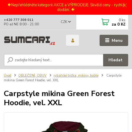
🐠Nepřehlédněte kategorii AKCE a VÝPRODEJE. Skvělé ceny - rychlé
dodání. 🐠
0
ks
+420 777 308 011
CZK
za
0 Kč
PO až NE 8:00 - 21:00
Menu
Hledat
Úvod
OBLEČENÍ, OBUV
rybářské trička, mikiny, košile
Carpstyle
mikina Green Forest Hoodie, vel. XXL
Carpstyle mikina Green Forest
Hoodie, vel. XXL