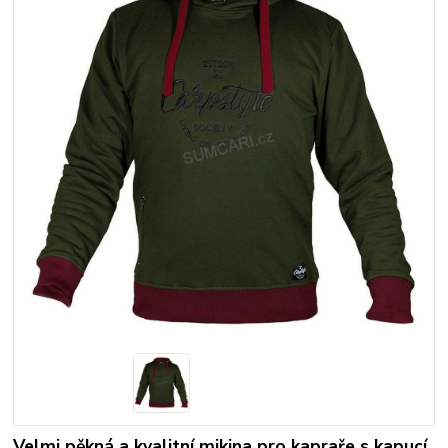
Velmi pěkná a kvalitní mikina pro kapraře s kapucí.