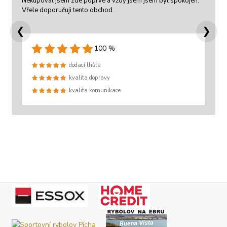
Nekupoval jsem zde poprvé a vždy jsem jsem byl spokojen.
Vřele doporučuji tento obchod.
❮
❯
100 %
dodací lhůta
kvalita dopravy
kvalita komunikace