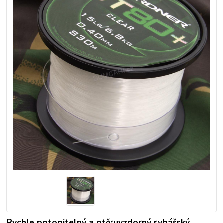
Rychle potopitelný a otěruvzdorný rybářský