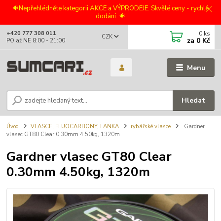
🐠Nepřehlédněte kategorii AKCE a VÝPRODEJE. Skvělé ceny - rychlé
dodání. 🐠
0
ks
+420 777 308 011
CZK
za
0 Kč
PO až NE 8:00 - 21:00
Menu
Hledat
Úvod
VLASCE, FLUOCARBONY, LANKA
rybářské vlasce
Gardner
vlasec GT80 Clear 0.30mm 4.50kg, 1320m
Gardner vlasec GT80 Clear
0.30mm 4.50kg, 1320m