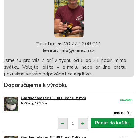
Telefon:
+420 777 308 011
E-mail:
info@sumcari.cz
Jsme tu pro vás 7 dní v týdnu od 8 do 21 hodin mimo
svátky. Volejte, pište v e-mailu nebo on-line chatu,
pokusíme se vám odpovědět co nejdříve.
Doporučujeme k výrobku
Gardner vlasec GT80 Clear 0.35mm
Skladem
5.40kg, 1030m
699 Kč
/
ks
Přidat do košíku
Gardner vlasec GT80 Clear 0.40mm