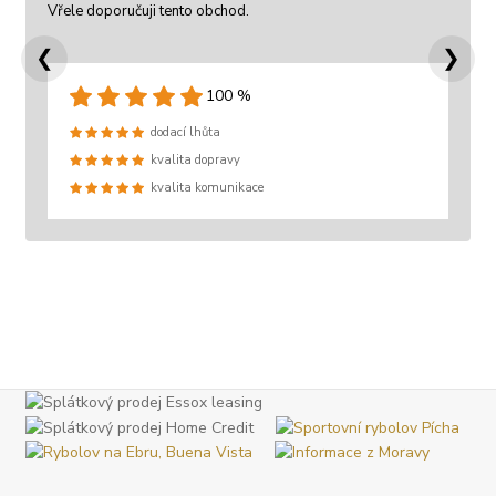
Vřele doporučuji tento obchod.
❮
❯
100 %
dodací lhůta
kvalita dopravy
kvalita komunikace