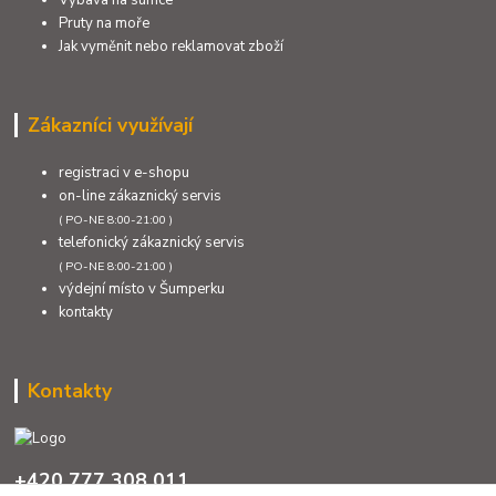
Výbava na sumce
Pruty na moře
Jak vyměnit nebo reklamovat zboží
Zákazníci využívají
registraci v e-shopu
on-line zákaznický servis
( PO-NE 8:00-21:00 )
telefonický zákaznický servis
( PO-NE 8:00-21:00 )
výdejní místo v Šumperku
kontakty
Kontakty
+420 777 308 011