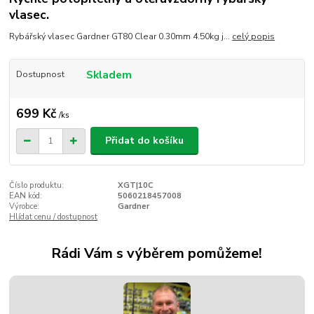
vlasec.
Rybářský vlasec Gardner GT80 Clear 0.30mm 4.50kg j...
celý popis
Skladem
Dostupnost
699 Kč
/
ks
Přidat do košíku
Číslo produktu:
XGT|10C
EAN kód:
5060218457008
Výrobce:
Gardner
Hlídat cenu / dostupnost
Rádi Vám s výběrem pomůžeme!