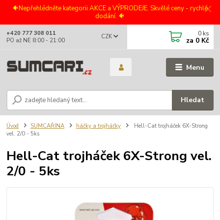
🐠Nepřehlédněte kategorii AKCE a VÝPRODEJE. Skvělé ceny - rychlé
dodání. 🐠
0
ks
+420 777 308 011
CZK
za
0 Kč
PO až NE 8:00 - 21:00
Menu
Hledat
Úvod
SUMCAŘINA
háčky a trojháčky
Hell-Cat trojháček 6X-Strong
vel. 2/0 - 5ks
Hell-Cat trojháček 6X-Strong vel.
2/0 - 5ks