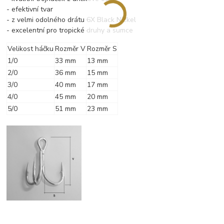
- efektivní tvar
- z velmi odolného drátu 6X Black Nickel
- excelentní pro tropické druhy a sumce
Velikost háčku
Rozměr V
Rozměr S
1/0
33 mm
13 mm
2/0
36 mm
15 mm
3/0
40 mm
17 mm
4/0
45 mm
20 mm
5/0
51 mm
23 mm