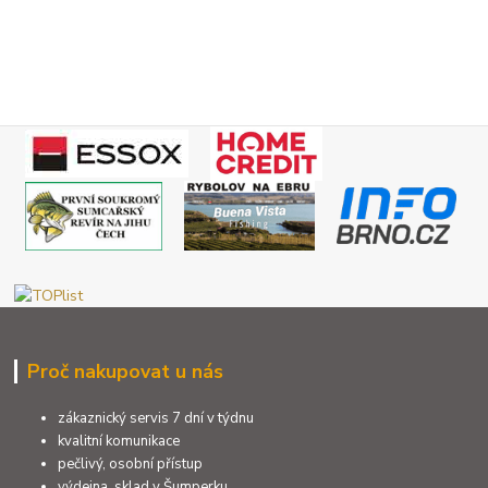
Proč nakupovat u nás
zákaznický servis 7 dní v týdnu
kvalitní komunikace
pečlivý, osobní přístup
výdejna, sklad v Šumperku