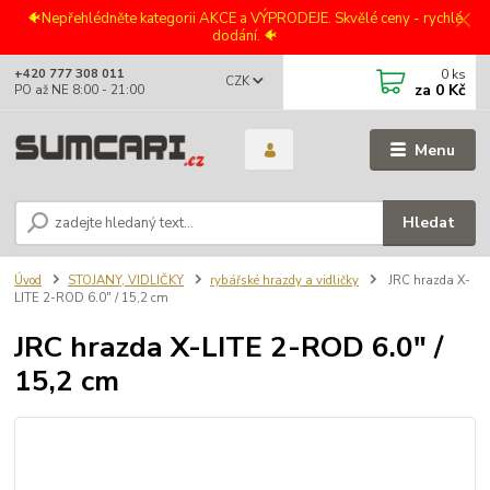
🐠Nepřehlédněte kategorii AKCE a VÝPRODEJE. Skvělé ceny - rychlé
dodání. 🐠
0
ks
+420 777 308 011
CZK
za
0 Kč
PO až NE 8:00 - 21:00
Menu
Hledat
Úvod
STOJANY, VIDLIČKY
rybářské hrazdy a vidličky
JRC hrazda X-
LITE 2-ROD 6.0" / 15,2 cm
JRC hrazda X-LITE 2-ROD 6.0" /
15,2 cm