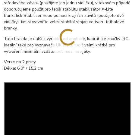
středového závitu (použijete jen jednu vidličku), v takovém případě
doporučujeme použít pro lepší stabilitu stabilizátor X-Lite
Bankstick Stabiliser nebo pomocí krajních závitů (použijete dvě
vidličky), tím si vytvoříte velmi stabilní stojan ve tvaru fotbalové
branky.
Tato hrazda je další z výrobků od anglické, kaprařské značky JRC.
Ideální také pro vyznavače UK stylu, tudíž velmi krátké pro
vytvoření minimální vzdálenosti mezi navijáky.
Verze na 2 pruty.
Délka: 6.0" / 15,2 cm