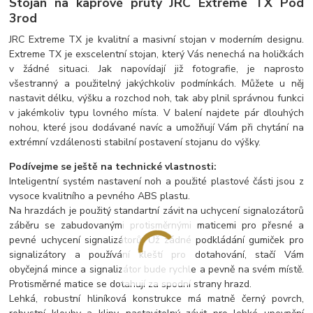
Stojan na kaprové pruty JRC Extreme TX Pod
3rod
JRC Extreme TX je kvalitní a masivní stojan v moderním designu.
Extreme TX je exscelentní stojan, který Vás nenechá na holičkách
v žádné situaci. Jak napovídají již fotografie, je naprosto
všestranný a použitelný jakýchkoliv podmínkách. Můžete u něj
nastavit délku, výšku a rozchod noh, tak aby plnil správnou funkci
v jakémkoliv typu lovného místa. V balení najdete pár dlouhých
nohou, které jsou dodávané navíc a umožňují Vám při chytání na
extrémní vzdálenosti stabilní postavení stojanu do výšky.
Podívejme se ještě na technické vlastnosti:
Inteligentní systém nastavení noh a použité plastové části jsou z
vysoce kvalitního a pevného ABS plastu.
Na hrazdách je použitý standartní závit na uchycení signalozátorů
záběru se zabudovanými protisměrnými maticemi pro přesné a
pevné uchycení signalizátorů. Už zádné podkládání gumiček pro
signalizátory a používání kleští pro dotahování, stačí Vám
obyčejná mince a signalizátor bude rychle a pevně na svém místě.
Protisměrné matice se dotahují za spodní strany hrazd.
Lehká, robustní hliníková konstrukce má matně černý povrch,