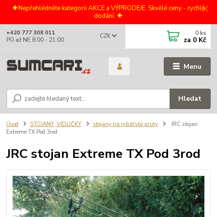
🐠Nepřehlédněte kategorii AKCE a VÝPRODEJE. Skvělé ceny - rychlé
dodání. 🐠
0
ks
+420 777 308 011
CZK
za
0 Kč
PO až NE 8:00 - 21:00
Menu
Hledat
Úvod
STOJANY, VIDLIČKY
stojany na rybářské pruty
JRC stojan
Extreme TX Pod 3rod
JRC stojan Extreme TX Pod 3rod