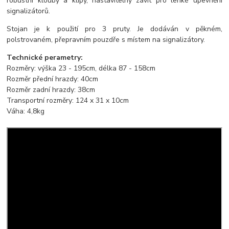
robustní klouby a klipy, nastavitelný závit pro lehké upevnění
signalizátorů.
Stojan je k použití pro 3 pruty. Je dodáván v pěkném,
polstrovaném, přepravním pouzdře s místem na signalizátory.
Technické perametry:
Rozměry: výška 23 - 195cm, délka 87 - 158cm
Rozměr přední hrazdy: 40cm
Rozměr zadní hrazdy: 38cm
Transportní rozměry: 124 x 31 x 10cm
Váha: 4,8kg