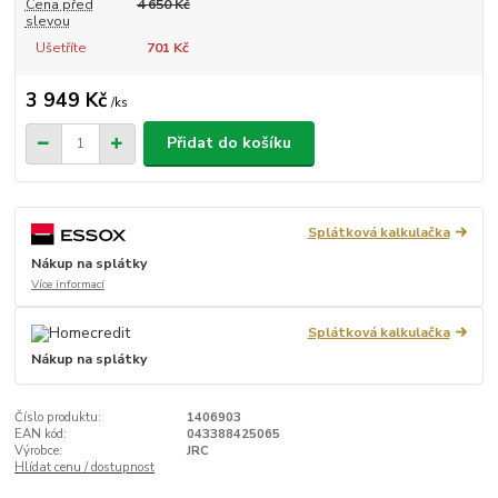
Cena před
4 650 Kč
slevou
Ušetříte
701 Kč
3 949 Kč
/
ks
Přidat do košíku
Splátková kalkulačka
Nákup na splátky
Více informací
Splátková kalkulačka
Nákup na splátky
Číslo produktu:
1406903
EAN kód:
043388425065
Výrobce:
JRC
Hlídat cenu / dostupnost