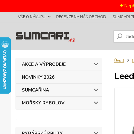
🐠Nepř
VŠE O NÁKUPU
RECENZE NA NÁŠ OBCHOD
SUMCARI P
Úvod
AKCE A VÝPRODEJE
Leed
NOVINKY 2026
SUMCAŘINA
MOŘSKÝ RYBOLOV
-
RYBÁŘSKÉ PRUTY