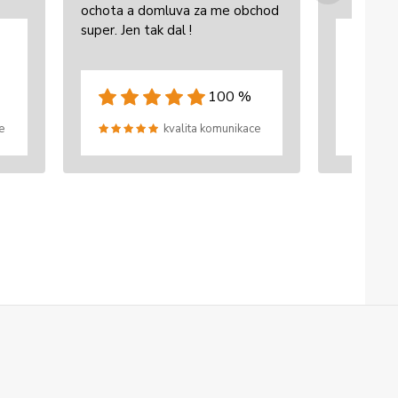
ochota a domluva za me obchod
super. Jen tak dal !
100 %
e
kvalita komunikace