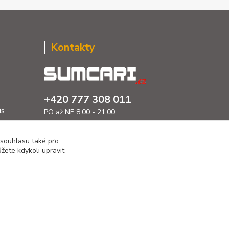
Kontakty
+420 777 308 011
is
PO až NE 8:00 - 21:00
info@sumcari.cz
 souhlasu také pro
žete kdykoli upravit
Vytvořeno na
Eshop-rychle.cz