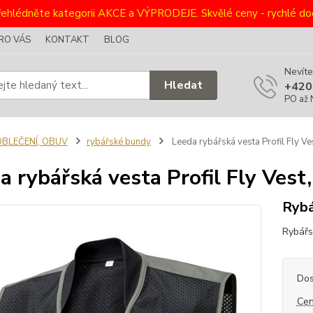
ehlédněte kategorii AKCE a VÝPRODEJE. Skvělé ceny - rychlé dod
RO VÁS
KONTAKT
BLOG
Nevíte
Hledat
+420
PO až 
OBLEČENÍ, OBUV
rybářské bundy
Leeda rybářská vesta Profil Fly Ves
a rybářská vesta Profil Fly Vest,
Rybá
Rybářsk
Dos
Cen