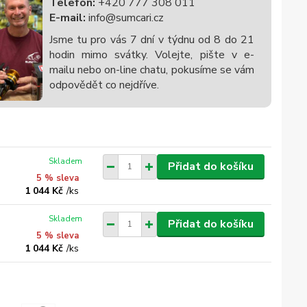
Telefon:
+420 777 308 011
E-mail:
info@sumcari.cz
Jsme tu pro vás 7 dní v týdnu od 8 do 21
hodin mimo svátky. Volejte, pište v e-
mailu nebo on-line chatu, pokusíme se vám
odpovědět co nejdříve.
Skladem
Přidat do košíku
5 % sleva
1 044 Kč
/
ks
Skladem
Přidat do košíku
5 % sleva
1 044 Kč
/
ks