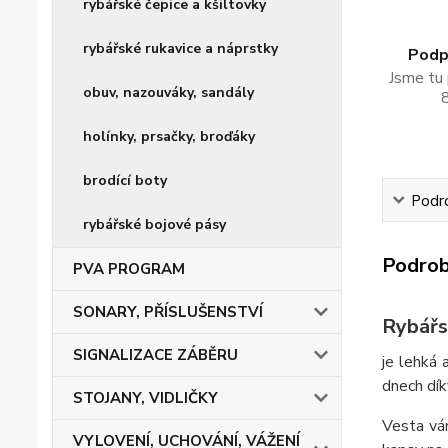
rybářské čepice a kšiltovky
rybářské rukavice a náprstky
Podpo
Jsme tu 
obuv, nazouváky, sandály
holínky, prsačky, broďáky
brodící boty
Podro
rybářské bojové pásy
Podrob
PVA PROGRAM
SONARY, PŘÍSLUŠENSTVÍ
Rybářs
SIGNALIZACE ZÁBĚRU
je lehká 
dnech díky
STOJANY, VIDLIČKY
Vesta vám
VYLOVENÍ, UCHOVÁNÍ, VÁŽENÍ