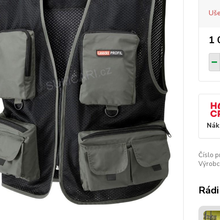
Uše
1 
Nák
Číslo p
Výrobc
Rádi