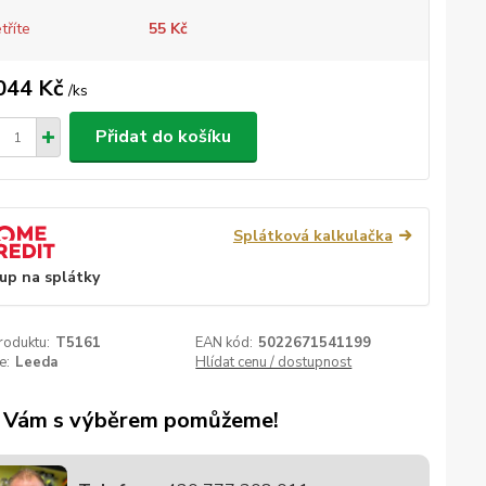
tříte
55 Kč
044 Kč
/
ks
Přidat do košíku
Splátková kalkulačka
up na splátky
roduktu:
T5161
EAN kód:
5022671541199
e:
Leeda
Hlídat cenu / dostupnost
 Vám s výběrem pomůžeme!