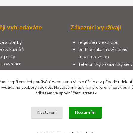
ěji vyhledáváte
Zákazníci využívají
a a platby
registraci v e-shopu
e zákazníků
on-line zákaznický servis
x pruty
( PO-NE 8:00-21:00 )
y Lowrance
telefonický zákaznický serv
a na sumce
( PO-NE 8:00-21:00 )
na moře
výdejní místo v Šumperku
čnost, zpříjemnění používání webu, analytické účely a v případě udělení
měnit nebo reklamovat zboží
kontakty
y využíváme soubory cookies. Nastavení vlastních preferencí cookies mů
odkazem ve spodní části stránek.
Rozumím
Nastavení