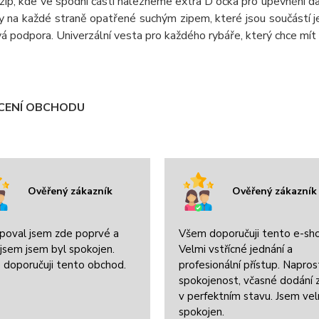
zip, kde ve spodní části nalezneme extra D očka pro upevnění da
 na každé straně opatřené suchým zipem, které jsou součástí je
vá podpora. Univerzální vesta pro každého rybáře, který chce mí
ENÍ OBCHODU
Ověřený zákazník
Ověřený zákazník
poval jsem zde poprvé a
Všem doporučuji tento e-sh
jsem jsem byl spokojen.
Velmi vstřícné jednání a
 doporučuji tento obchod.
profesionální přístup. Napros
spokojenost, včasné dodání 
v perfektním stavu. Jsem ve
spokojen.