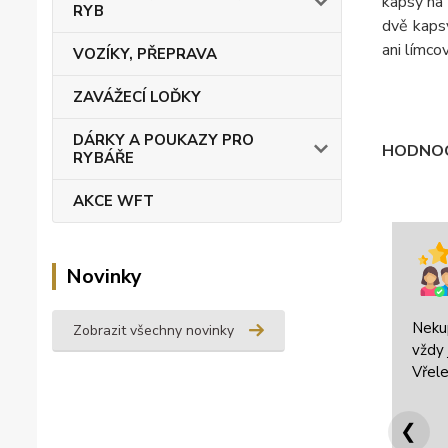
kapsy na 
RYB
dvě kapsy
ani límco
VOZÍKY, PŘEPRAVA
ZAVÁŽECÍ LOĎKY
DÁRKY A POUKAZY PRO
HODNOC
RYBÁŘE
AKCE WFT
Novinky
Neku
Zobrazit všechny novinky
vždy 
Vřele
❮