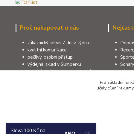
Proč nakupovat u nás
Nejčast
zákaznický servis 7 dní v týdnu
Doprav
kvalitní komunikace
Recenz
pečlivý, osobní přístup
Sporte
výdejna, sklad v Šumperku
Sonar
dodání zboží zpravidla do 3 dnů
Výbav
100% zákazníků doporučuje e-shop
Pruty 
Pro základní funk
rodinná firma, více jak 40 let
Jak vy
účely cílení reklam
zkušeností, 10 let na trhu
Sleva 100 Kč na
Copyright 2026 © SUMCARI.cz
ANO
NE