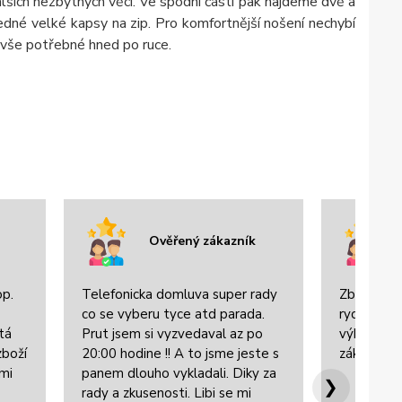
lších nezbytných věcí. Ve spodní části pak najdeme dvě a
dné velké kapsy na zip. Pro komfortnější nošení nechybí
t vše potřebné hned po ruce.
Ověřený zákazník
op.
Telefonicka domluva super rady
Zboží bylo
co se vyberu tyce atd parada.
rychle dor
tá
Prut jsem si vyzvedaval az po
výbornou 
zboží
20:00 hodine !! A to jsme jeste s
zákazníke
lmi
panem dlouho vykladali. Diky za
❯
rady a zkusenosti. Libi se mi