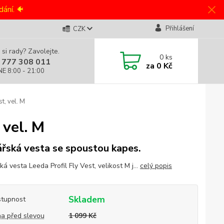
ání. 🐠
Přihlášení
CZK
 si rady? Zavolejte.
0
ks
 777 308 011
za
0 Kč
NE 8:00 - 21:00
t, vel. M
 vel. M
řská vesta se spoustou kapes.
á vesta Leeda Profil Fly Vest, velikost M j...
celý popis
Skladem
tupnost
a před slevou
1 099 Kč