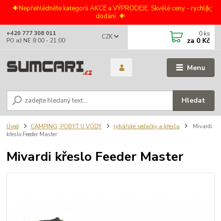
🐠Nepřehlédněte kategorii AKCE a VÝPRODEJE. Skvělé ceny - rychlé
dodání. 🐠
0
ks
+420 777 308 011
CZK
za
0 Kč
PO až NE 8:00 - 21:00
Menu
Hledat
Úvod
CAMPING, POBYT U VODY
rybářské sedačky a křesla
Mivardi
křeslo Feeder Master
Mivardi křeslo Feeder Master