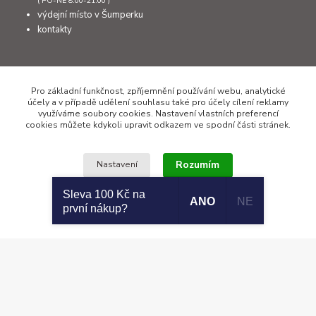
( PO-NE 8:00-21:00 )
výdejní místo v Šumperku
kontakty
Kontakty
Pro základní funkčnost, zpříjemnění používání webu, analytické
účely a v případě udělení souhlasu také pro účely cílení reklamy
využíváme soubory cookies. Nastavení vlastních preferencí
cookies můžete kdykoli upravit odkazem ve spodní části stránek.
+420 777 308 011
PO až NE 8:00 - 21:00
Rozumím
Nastavení
info@sumcari.cz
Sleva 100 Kč na
ANO
NE
první nákup?
Souhlas můžete odmítnout
zde
.
Copyright 2026 © SUMCARI.cz
Vytvořeno na
Eshop-rychle.cz