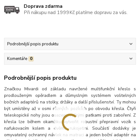
Doprava zdarma
Při nákupu nad 1999Kč platíme dopravu za vás.
Podrobnější popis produktu
Komentáře
0
Podrobnější popis produktu
Značkou Mivardi od základu navržené multifunkční křeslo s
prodlouženým opěradlem a důmyslným systémem volitelných
bočních adaptérů na stolky, držáky a další příslušenství. Ty mohou
být umístěny až v osmi různých pozicích po obvodu křesla. Čtyři
teleskopické nohy jsou osazeny velkými patkami proti zaboření. Z
křesla lze během okamžiku vytvořit robustní přepravní vozík s
nafukovacím kolem a dvěma rukojeťmi. Součástí dodávky je
omyvatelný ochranný návlek na matraci a jeden boční adaptér na