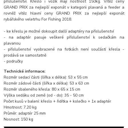
příslušenství. Křeslo i vozík mají nostnost 150kg. Vítěz ceny
GRAND PRIX za nejlepší exponát v kategorii plavaná a feeder a
rovněž vítěz hlavní ceny GRAND PRIX za nejlepší exponát
rybářského veletrhu For Fishing 2018.
- ke křeslu je možné dokoupit další adaptéry na příslušenství
- na adaptér pasuje veškeré příslušenství k sedačkám na
plavanou
- příslušenství vyobrazené na fotkách není součástí křesla -
prodává se samostatně
- područky
Technické informace:
Rozměr sedací části (šířka x délka): 53 x 55 cm
Rozměr zádové části (šířka x délka): 53 x 63 cm
Rozměr sbaleného křesla: 80 x 65 x 15 cm
Výška sedáku od země (od - do): 35 - 50 cm
Počet kusů v balení: křeslo + řidítka + kolečko + 1x adaptér
Hmotnost: 7,20 kg
Průměr: adaptér 25 mm
Nosnost:
150 kg