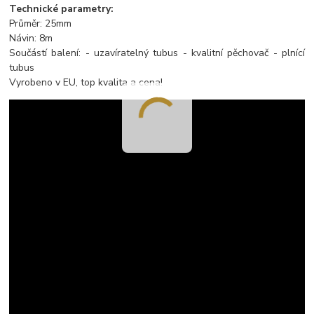
Technické parametry:
Průměr: 25mm
Návin: 8m
Součástí balení: - uzavíratelný tubus - kvalitní pěchovač - plnící
tubus
Vyrobeno v EU, top kvalita a cena!