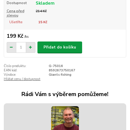
Skladem
Dostupnost
Cena před
214 Kč
slevou
Ušetříte
15 Kč
199 Kč
/
ks
Přidat do košíku
Číslo produktu:
G-75016
EAN kód:
8592673750167
Výrobce:
Giants fishing
Hlídat cenu / dostupnost
Rádi Vám s výběrem pomůžeme!