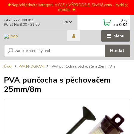
🐠Nepřehlédněte kategorii AKCE a VÝPRODEJE. Skvělé ceny - rychlé
dodání. 🐠
0
ks
+420 777 308 011
CZK
za
0 Kč
PO až NE 8:00 - 21:00
Menu
Hledat
Úvod
PVA PROGRAM
PVA punčocha s pěchovačem 25mm/8m
PVA punčocha s pěchovačem
25mm/8m