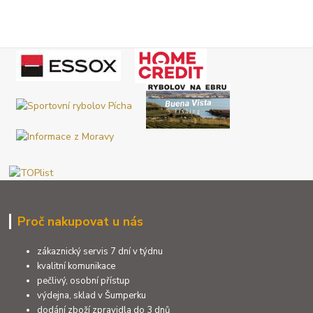
Proč nakupovat u nás
zákaznický servis 7 dní v týdnu
kvalitní komunikace
pečlivý, osobní přístup
výdejna, sklad v Šumperku
dodání zboží zpravidla do 3 dnů