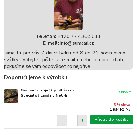
Telefon:
+420 777 308 011
E-mail:
info@sumcari.cz
Jsme tu pro vás 7 dní v týdnu od 8 do 21 hodin mimo
svátky. Volejte, pište v e-mailu nebo on-line chatu,
pokusíme se vám odpovědět co nejdříve.
Doporučujeme k výrobku
Gardner rukojeť k podběráku
Skladem
Specialist Landing Net 4m
5 % sleva
1 994 Kč
/
ks
Přidat do košíku