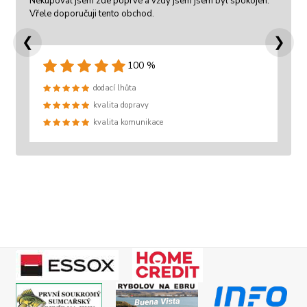
Nekupoval jsem zde poprvé a vždy jsem jsem byl spokojen.
Vřele doporučuji tento obchod.
❮
❯
100 %
dodací lhůta
kvalita dopravy
kvalita komunikace