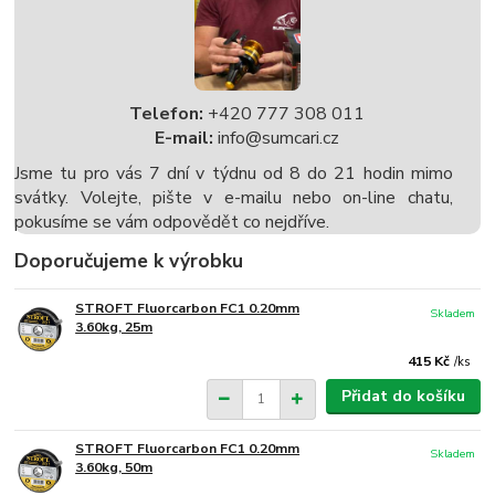
Telefon:
+420 777 308 011
E-mail:
info@sumcari.cz
Jsme tu pro vás 7 dní v týdnu od 8 do 21 hodin mimo
svátky. Volejte, pište v e-mailu nebo on-line chatu,
pokusíme se vám odpovědět co nejdříve.
Doporučujeme k výrobku
STROFT Fluorcarbon FC1 0.20mm
Skladem
3.60kg, 25m
415 Kč
/
ks
Přidat do košíku
STROFT Fluorcarbon FC1 0.20mm
Skladem
3.60kg, 50m