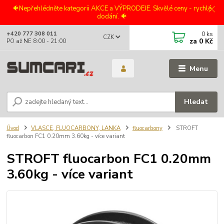
🐠Nepřehlédněte kategorii AKCE a VÝPRODEJE. Skvělé ceny - rychlé
dodání. 🐠
0
ks
+420 777 308 011
CZK
za
0 Kč
PO až NE 8:00 - 21:00
Menu
Hledat
Úvod
VLASCE, FLUOCARBONY, LANKA
fluocarbony
STROFT
fluocarbon FC1 0.20mm 3.60kg - více variant
STROFT fluocarbon FC1 0.20mm
3.60kg - více variant