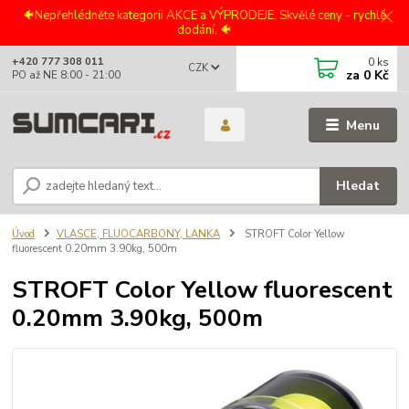
🐠Nepřehlédněte kategorii AKCE a VÝPRODEJE. Skvělé ceny - rychlé
dodání. 🐠
0
ks
+420 777 308 011
CZK
za
0 Kč
PO až NE 8:00 - 21:00
Menu
Hledat
Úvod
VLASCE, FLUOCARBONY, LANKA
STROFT Color Yellow
fluorescent 0.20mm 3.90kg, 500m
STROFT Color Yellow fluorescent
0.20mm 3.90kg, 500m