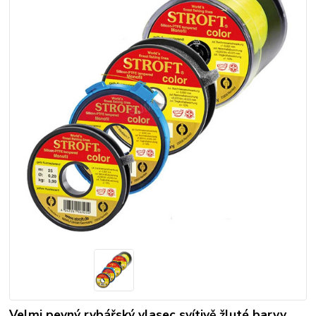
Velmi pevný rybářský vlasec svítivě žluté barvy.