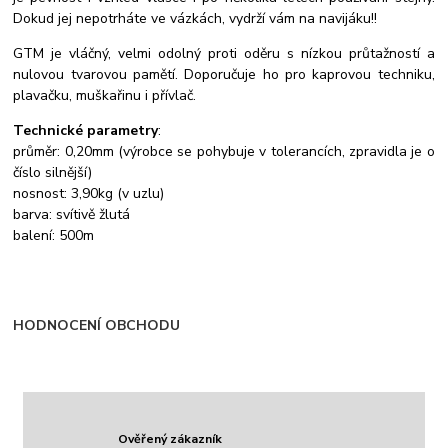
Dokud jej nepotrháte ve vázkách, vydrží vám na navijáku!!
GTM je vláčný, velmi odolný proti oděru s nízkou průtažností a
nulovou tvarovou pamětí.
Doporučuje ho pro kaprovou techniku,
plavačku, muškařinu i přívlač.
Technické parametry
:
průměr: 0,20mm (výrobce se pohybuje v tolerancích, zpravidla je o
číslo silnější)
nosnost: 3,90kg (v uzlu)
barva: svítivě žlutá
balení: 500m
HODNOCENÍ OBCHODU
Ověřený zákazník