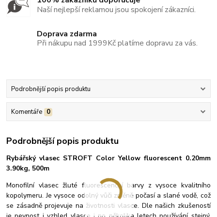
100% zákazníků doporučuje
Naší nejlepší reklamou jsou spokojení zákazníci.
Doprava zdarma
Při nákupu nad 1999Kč platíme dopravu za vás.
Podrobnější popis produktu
Komentáře
0
Podrobnější popis produktu
Rybářský vlasec STROFT Color Yellow fluorescent 0.20mm
3.90kg, 500m
Monofilní vlasec žluté fluorescenční barvy z vysoce kvalitního
kopolymeru. Je vysoce odolný vůči změně počasí a slané vodě, což
se zásadně projevuje na životnosti vlasce. Dle našich zkušeností
je pevnost i vzhled vlasce i po několika letech používání stejný.