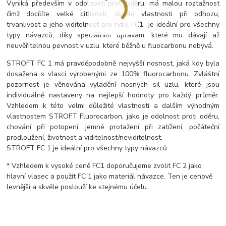
Vyniká především v odolnosti proti oděru, má malou roztažnost
čímž docílíte velké citlivosti, skvělé vlastnosti při odhozu,
trvanlivost a jeho viditelnost pro ryby. FC1 je ideální pro všechny
typy návazců, díky speciálním upravám, které mu dávají až
neuvěřitelnou pevnost v uzlu, které běžně u fluocarbonu nebývá.
STROFT FC 1 má pravděpodobně nejvyšší nosnost, jaká kdy byla
dosažena s vlasci vyrobenými ze 100% fluorocarbonu. Zvláštní
pozornost je věnována vyladění nosných sil uzlu, které jsou
individuálně nastaveny na nejlepší hodnoty pro každý průměr.
Vzhledem k této velmi důležité vlastnosti a dalším výhodným
vlastnostem STROFT Fluorocarbon, jako je odolnost proti oděru,
chování při potopení, jemné protažení při zatížení, počáteční
prodloužení, životnost a viditelnost/neviditelnost.
STROFT FC 1 je ideální pro všechny typy návazců.
* Vzhledem k vysoké ceně FC1 doporučujeme zvolit FC 2 jako
hlavní vlasec a použít FC 1 jako materiál návazce. Ten je cenově
levnější a skvěle poslouží ke stejnému účelu.