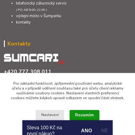
telefonický zákaznický servis
( PO-NE 8:00-21:00 )
výdejní místo v Šumperku
kontakty
Kontakty
+420 777 308 011
PO až NE 8:00 - 21:00
Pro základní funkčnost, zpříjemnění používání webu, analytické
účely a v případě udělení souhlasu také pro účely cílení reklamy
info@sumcari.cz
využíváme soubory cookies. Nastavení vlastních preferencí
cookies můžete kdykoli upravit odkazem ve spodní části stránek.
Rozumím
Nastavení
Sleva 100 Kč na
ANO
NE
Copyright 2026 © SUMCARI.cz
první nákup?
Souhlas můžete odmítnout
zde
.