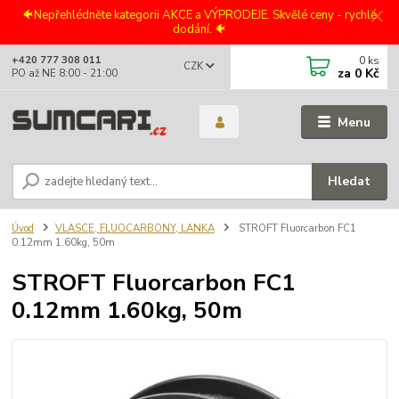
🐠Nepřehlédněte kategorii AKCE a VÝPRODEJE. Skvělé ceny - rychlé
dodání. 🐠
0
ks
+420 777 308 011
CZK
za
0 Kč
PO až NE 8:00 - 21:00
Menu
Hledat
Úvod
VLASCE, FLUOCARBONY, LANKA
STROFT Fluorcarbon FC1
0.12mm 1.60kg, 50m
STROFT Fluorcarbon FC1
0.12mm 1.60kg, 50m