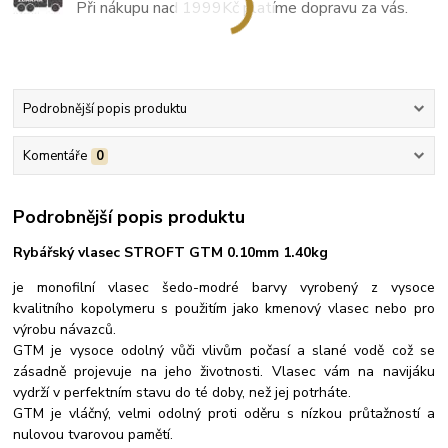
Při nákupu nad 1999Kč platíme dopravu za vás.
Podrobnější popis produktu
Komentáře
0
Podrobnější popis produktu
Rybářský vlasec STROFT GTM 0.10mm 1.40kg
je monofilní vlasec šedo-modré barvy vyrobený z vysoce
kvalitního kopolymeru s použitím jako kmenový vlasec nebo pro
výrobu návazců.
GTM je vysoce odolný vůči vlivům počasí a slané vodě což se
zásadně projevuje na jeho životnosti. Vlasec vám na navijáku
vydrží v perfektním stavu do té doby, než jej potrháte.
GTM je vláčný, velmi odolný proti oděru s nízkou průtažností a
nulovou tvarovou pamětí.