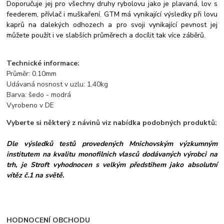
Doporučuje jej pro všechny druhy rybolovu jako je plavaná, lov s
feederem, přívlač i muškaření. GTM má vynikající výsledky při lovu
kaprů na dalekých odhozech a pro svoji vynikající pevnost jej
můžete použít i ve slabších průměrech a docílit tak více záběrů.
Technické informace:
Průměr: 0.10mm
Udávaná nosnost v uzlu: 1.40kg
Barva: šedo - modrá
Vyrobeno v DE
Vyberte si některý z návinů viz nabídka podobných produktů:
Dle výsledků testů provedených Mnichovským výzkumným
institutem na kvalitu monofilnich vlasců dodávaných výrobci na
trh, je Stroft vyhodnocen s velkým předstihem jako absolutní
vítěz č.1 na světě.
HODNOCENÍ OBCHODU