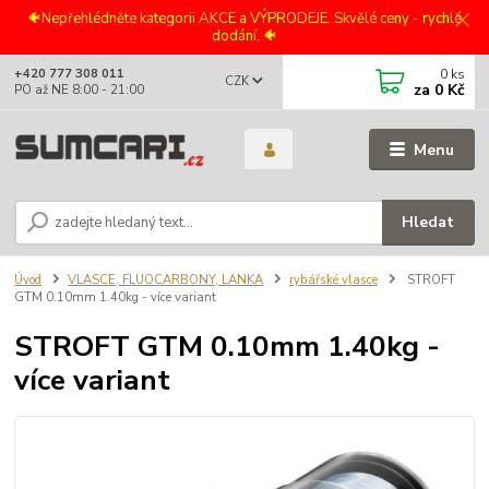
🐠Nepřehlédněte kategorii AKCE a VÝPRODEJE. Skvělé ceny - rychlé
dodání. 🐠
0
ks
+420 777 308 011
CZK
za
0 Kč
PO až NE 8:00 - 21:00
Menu
Hledat
Úvod
VLASCE, FLUOCARBONY, LANKA
rybářské vlasce
STROFT
GTM 0.10mm 1.40kg - více variant
STROFT GTM 0.10mm 1.40kg -
více variant