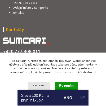
( PO-NE 8:00-21:00 )
výdejní místo v Šumperku
kontakty
Kontakty
+420 777 308 011
PO až NE 8:00 - 21:00
Pro základní funkčnost, zpříjemnění používání webu, analytické
účely a v případě udělení souhlasu také pro účely cílení reklamy
info@sumcari.cz
využíváme soubory cookies. Nastavení vlastních preferencí
cookies můžete kdykoli upravit odkazem ve spodní části stránek.
Rozumím
Nastavení
Sleva 100 Kč na
ANO
NE
Copyright 2026 © SUMCARI.cz
první nákup?
Souhlas můžete odmítnout
zde
.
Vytvořeno na
Eshop-rychle.cz