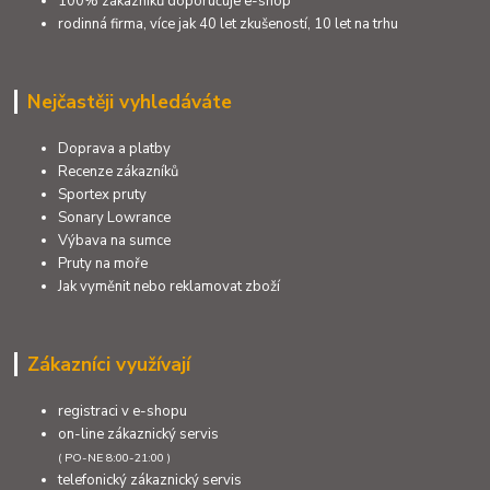
100% zákazníků doporučuje e-shop
rodinná firma, více jak 40 let zkušeností, 10 let na trhu
Nejčastěji vyhledáváte
Doprava a platby
Recenze zákazníků
Sportex pruty
Sonary Lowrance
Výbava na sumce
Pruty na moře
Jak vyměnit nebo reklamovat zboží
Zákazníci využívají
registraci v e-shopu
on-line zákaznický servis
( PO-NE 8:00-21:00 )
telefonický zákaznický servis