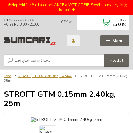
🐠Nepřehlédněte kategorii AKCE a VÝPRODEJE. Skvělé ceny - rychlé
dodání. 🐠
0
ks
+420 777 308 011
CZK
za
0 Kč
PO až NE 8:00 - 21:00
Menu
Hledat
Úvod
VLASCE, FLUOCARBONY, LANKA
STROFT GTM 0.15mm 2.40kg,
25m
STROFT GTM 0.15mm 2.40kg,
25m