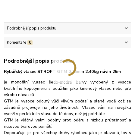
Podrobnější popis produktu
Komentáře
0
Podrobnější popis produktu
Rybářský vlasec STROFT GTM 0.15mm 2.40kg návin 25m
je monofilní vlasec šedo-modré barvy vyrobený z vysoce
kvalitního kopolymeru s použitím jako kmenový vlasec nebo pro
výrobu návazců.
GTM je vysoce odolný vůči vlivům počasí a slané vodě což se
zásadně projevuje na jeho životnosti. Vlasec vám na navijáku
vydrží v perfektním stavu do té doby, než jej potrháte.
GTM je vláčný, velmi odolný proti oděru s nízkou průtažností a
nulovou tvarovou pamětí.
Doporučuje jej pro všechny druhy rybolovu jako je plavaná, lov s