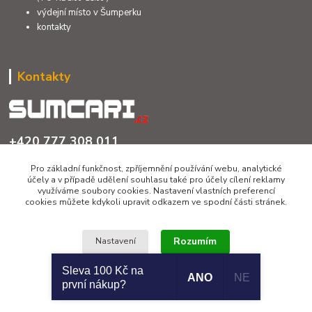
výdejní místo v Šumperku
kontakty
Kontakty
+420 777 308 011
PO až NE 8:00 - 21:00
Pro základní funkčnost, zpříjemnění používání webu, analytické
účely a v případě udělení souhlasu také pro účely cílení reklamy
info@sumcari.cz
využíváme soubory cookies. Nastavení vlastních preferencí
cookies můžete kdykoli upravit odkazem ve spodní části stránek.
Rozumím
Nastavení
Sleva 100 Kč na
ANO
NE
Copyright 2026 © SUMCARI.cz
první nákup?
Souhlas můžete odmítnout
zde
.
Vytvořeno na
Eshop-rychle.cz