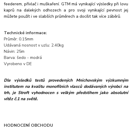
feederem, přívlač i muškaření. GTM má vynikající výsledky při lovu
kaprů na dalekých odhozech a pro svoji vynikající pevnost jej
můžete použít i ve slabších průměrech a docílit tak více záběrů.
Technické informace:
Průměr: 0.15mm
Udávaná nosnost v uzlu: 2.40kg
Návin: 25m
Barva: šedo - modrá
Vyrobeno v DE
Dle výsledků testů provedených Mnichovským výzkumným
institutem na kvalitu monofilnich vlasců dodávaných výrobci na
trh, je Stroft vyhodnocen s velkým předstihem jako absolutní
vítěz č.1 na světě.
HODNOCENÍ OBCHODU