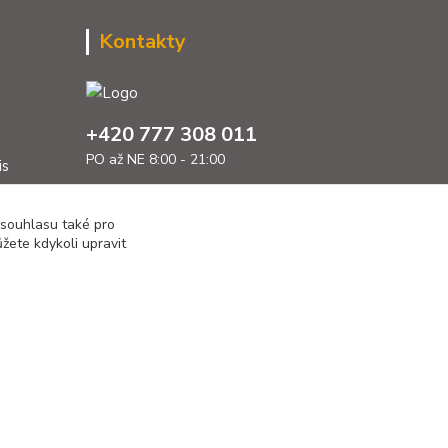
Kontakty
+420 777 308 011
PO až NE 8:00 - 21:00
is
info@sumcari.cz
 souhlasu také pro
žete kdykoli upravit
Vytvořeno na
Eshop-rychle.cz