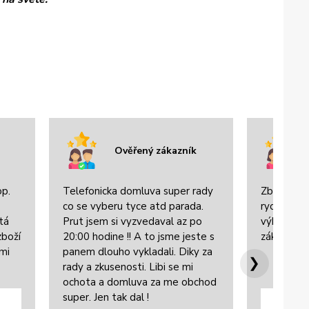
Ověřený zákazník
op.
Telefonicka domluva super rady
Zboží bylo
co se vyberu tyce atd parada.
rychle dor
tá
Prut jsem si vyzvedaval az po
výbornou 
zboží
20:00 hodine !! A to jsme jeste s
zákazníke
lmi
panem dlouho vykladali. Diky za
❯
rady a zkusenosti. Libi se mi
ochota a domluva za me obchod
super. Jen tak dal !