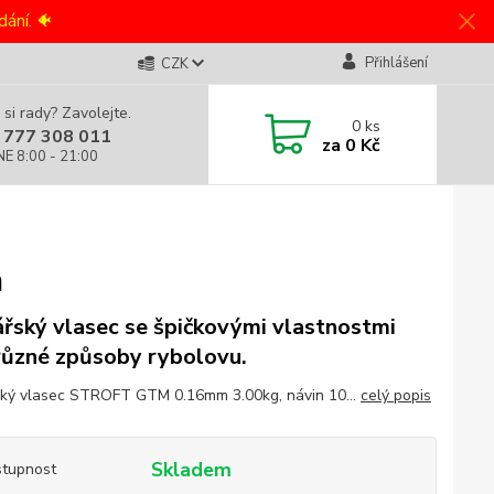
ání. 🐠
Přihlášení
CZK
 si rady? Zavolejte.
0
ks
 777 308 011
za
0 Kč
NE 8:00 - 21:00
m
řský vlasec se špičkovými vlastnostmi
různé způsoby rybolovu.
ký vlasec STROFT GTM 0.16mm 3.00kg, návin 10...
celý popis
Skladem
tupnost