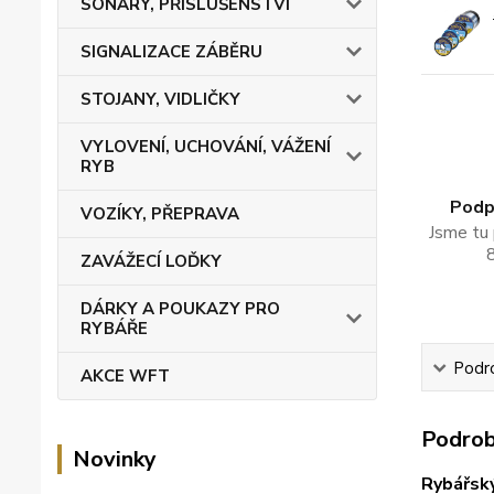
SONARY, PŘÍSLUŠENSTVÍ
SIGNALIZACE ZÁBĚRU
STOJANY, VIDLIČKY
VYLOVENÍ, UCHOVÁNÍ, VÁŽENÍ
RYB
Podpo
VOZÍKY, PŘEPRAVA
Jsme tu 
ZAVÁŽECÍ LOĎKY
DÁRKY A POUKAZY PRO
RYBÁŘE
Podro
AKCE WFT
Podrob
Novinky
Rybářsk