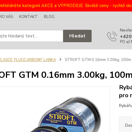
ehlédněte kategorii AKCE a VÝPRODEJE. Skvělé ceny - rychlé dod
RO VÁS
KONTAKT
BLOG
Nevíte
Hledat
+420
PO až 
VLASCE, FLUOCARBONY, LANKA
STROFT GTM 0.16mm 3.00kg, 100m
OFT GTM 0.16mm 3.00kg, 100
Rybá
pro 
Rybářs
Dos