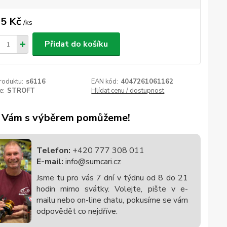
5 Kč
/
ks
Přidat do košíku
roduktu:
s6116
EAN kód:
4047261061162
e:
STROFT
Hlídat cenu / dostupnost
 Vám s výběrem pomůžeme!
Telefon:
+420 777 308 011
E-mail:
info@sumcari.cz
Jsme tu pro vás 7 dní v týdnu od 8 do 21
hodin mimo svátky. Volejte, pište v e-
mailu nebo on-line chatu, pokusíme se vám
odpovědět co nejdříve.