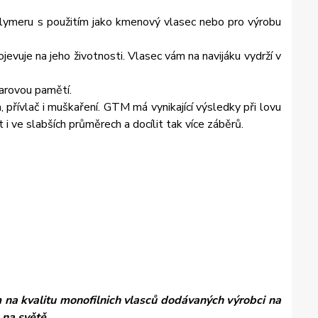
olymeru s použitím jako kmenový vlasec nebo pro výrobu
evuje na jeho životnosti. Vlasec vám na navijáku vydrží v
varovou pamětí.
, přívlač i muškaření. GTM má vynikající výsledky při lovu
 i ve slabších průměrech a docílit tak více záběrů.
na kvalitu monofilnich vlasců dodávaných výrobci na
 na světě.