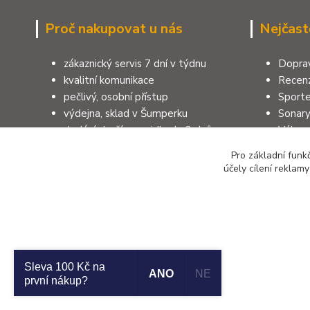
Proč nakupovat u nás
Nejčast
zákaznický servis 7 dní v týdnu
Doprav
kvalitní komunikace
Recenz
pečlivý, osobní přístup
Sporte
výdejna, sklad v Šumperku
Sonar
dodání zboží zpravidla do 3 dnů
Výbav
100% zákazníků doporučuje e-shop
Pruty 
Pro základní funk
rodinná firma, více jak 40 let
Jak vy
účely cílení reklam
zkušeností, 10 let na trhu
Sleva 100 Kč na
Copyright 2026 © SUMCARI.cz
ANO
NE
první nákup?