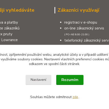
ěji vyhledáváte
Zákazníci využívají
a a platby
registraci v e-shopu
e zákazníků
on-line zákaznický servis
x pruty
( PO-NE 8:00-21:00 )
y Lowrance
telefonický zákaznický serv
a na sumce
( PO-NE 8:00-21:00 )
na moře
výdejní místo v Šumperku
čnost, zpříjemnění používání webu, analytické účely a v případě udělení
měnit nebo reklamovat zboží
kontakty
y využíváme soubory cookies. Nastavení vlastních preferencí cookies mů
odkazem ve spodní části stránek.
Rozumím
Nastavení
Souhlas můžete odmítnout
zde
.