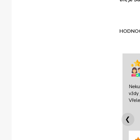
HODNOC
Neku
vždy 
Vřele
❮