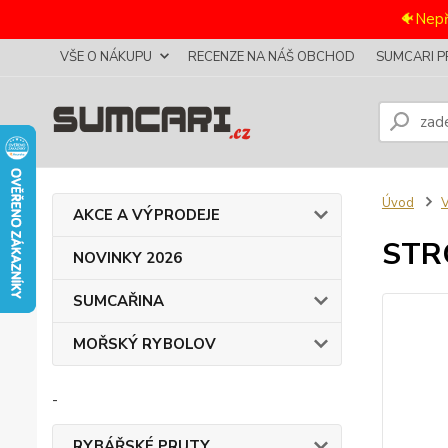
🐠Nepř
VŠE O NÁKUPU
RECENZE NA NÁŠ OBCHOD
SUMCARI P
Úvod
AKCE A VÝPRODEJE
STR
NOVINKY 2026
SUMCAŘINA
MOŘSKÝ RYBOLOV
-
RYBÁŘSKÉ PRUTY