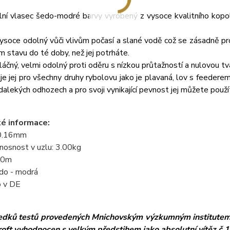
ilní vlasec šedo-modré barvy vyrobený z vysoce kvalitního kop
soce odolný vůči vlivům počasí a slané vodě což se zásadně proj
m stavu do té doby, než jej potrháte.
áčný, velmi odolný proti oděru s nízkou průtažností a nulovou t
e jej pro všechny druhy rybolovu jako je plavaná, lov s feederem
dalekých odhozech a pro svoji vynikající pevnost jej můžete použít
é informace:
 0.16mm
nosnost v uzlu: 3.00kg
00m
edo - modrá
 v DE
edků testů provedených Mnichovským výzkumným institutem 
troft vyhodnocen s velkým předstihem jako absolutní vítěz č.1