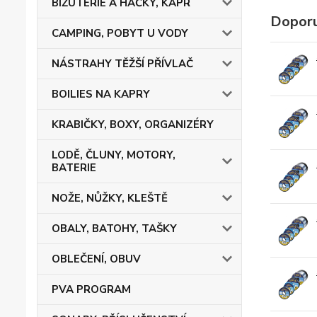
BIŽUTERIE A HÁČKY, KAPR
Doporu
CAMPING, POBYT U VODY
NÁSTRAHY TĚŽŠÍ PŘÍVLAČ
BOILIES NA KAPRY
KRABIČKY, BOXY, ORGANIZÉRY
LODĚ, ČLUNY, MOTORY,
BATERIE
NOŽE, NŮŽKY, KLEŠTĚ
OBALY, BATOHY, TAŠKY
OBLEČENÍ, OBUV
PVA PROGRAM