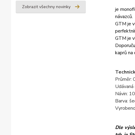
Zobrazit všechny novinky
je monof
návazců.
GTM je vy
perfektní
GTM je vl
Doporučuj
kaprů na 
Technick
Průměr:
Udávaná 
Návin: 1
Barva: š
Vyrobeno
Dle výsl
trh, je S