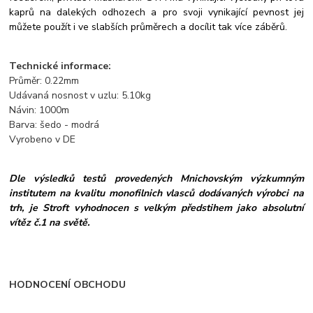
kaprů na dalekých odhozech a pro svoji vynikající pevnost jej
můžete použít i ve slabších průměrech a docílit tak více záběrů.
Technické informace:
Průměr: 0.22mm
Udávaná nosnost v uzlu: 5.10kg
Návin: 1000m
Barva: šedo - modrá
Vyrobeno v DE
Dle výsledků testů provedených Mnichovským výzkumným
institutem na kvalitu monofilnich vlasců dodávaných výrobci na
trh, je Stroft vyhodnocen s velkým předstihem jako absolutní
vítěz č.1 na světě.
HODNOCENÍ OBCHODU