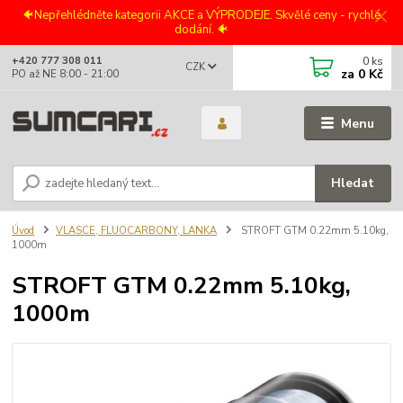
🐠Nepřehlédněte kategorii AKCE a VÝPRODEJE. Skvělé ceny - rychlé
dodání. 🐠
0
ks
+420 777 308 011
CZK
za
0 Kč
PO až NE 8:00 - 21:00
Menu
Hledat
Úvod
VLASCE, FLUOCARBONY, LANKA
STROFT GTM 0.22mm 5.10kg,
1000m
STROFT GTM 0.22mm 5.10kg,
1000m