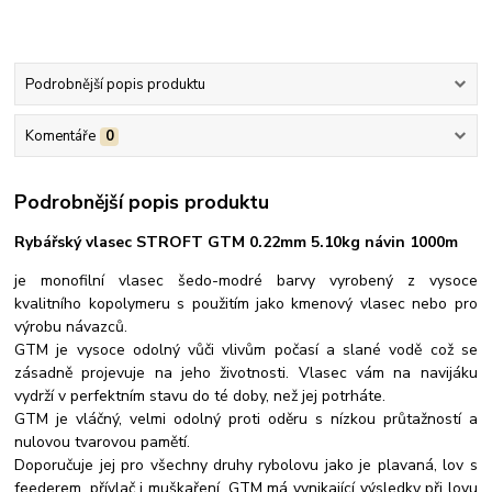
Podrobnější popis produktu
Komentáře
0
Podrobnější popis produktu
Rybářský vlasec STROFT GTM 0.22mm 5.10kg návin 1000m
je monofilní vlasec šedo-modré barvy vyrobený z vysoce
kvalitního kopolymeru s použitím jako kmenový vlasec nebo pro
výrobu návazců.
GTM je vysoce odolný vůči vlivům počasí a slané vodě což se
zásadně projevuje na jeho životnosti. Vlasec vám na navijáku
vydrží v perfektním stavu do té doby, než jej potrháte.
GTM je vláčný, velmi odolný proti oděru s nízkou průtažností a
nulovou tvarovou pamětí.
Doporučuje jej pro všechny druhy rybolovu jako je plavaná, lov s
feederem, přívlač i muškaření. GTM má vynikající výsledky při lovu