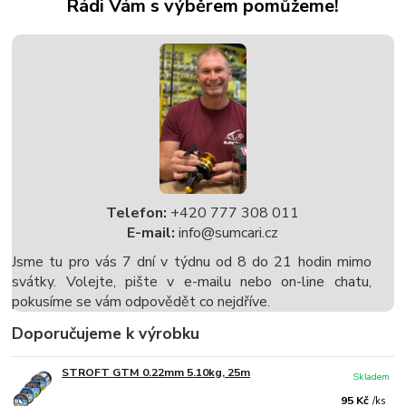
Rádi Vám s výběrem pomůžeme!
Telefon:
+420 777 308 011
E-mail:
info@sumcari.cz
Jsme tu pro vás 7 dní v týdnu od 8 do 21 hodin mimo
svátky. Volejte, pište v e-mailu nebo on-line chatu,
pokusíme se vám odpovědět co nejdříve.
Doporučujeme k výrobku
STROFT GTM 0.22mm 5.10kg, 25m
Skladem
95 Kč
/
ks