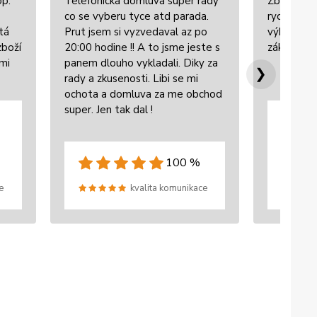
op.
Telefonicka domluva super rady
Zboží bylo
co se vyberu tyce atd parada.
rychle dor
tá
Prut jsem si vyzvedaval az po
výbornou 
zboží
20:00 hodine !! A to jsme jeste s
zákazníke
lmi
panem dlouho vykladali. Diky za
❯
rady a zkusenosti. Libi se mi
ochota a domluva za me obchod
super. Jen tak dal !
100 %
e
kvalita komunikace