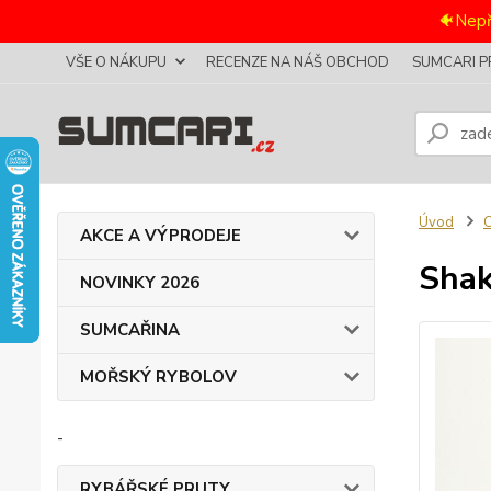
🐠Nepř
VŠE O NÁKUPU
RECENZE NA NÁŠ OBCHOD
SUMCARI P
Úvod
AKCE A VÝPRODEJE
Shak
NOVINKY 2026
SUMCAŘINA
MOŘSKÝ RYBOLOV
-
RYBÁŘSKÉ PRUTY