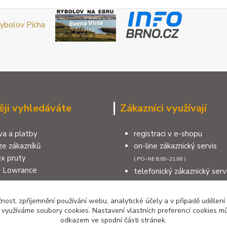
ěji vyhledáváte
Zákazníci využívají
a a platby
registraci v e-shopu
e zákazníků
on-line zákaznický servis
x pruty
( PO-NE 8:00-21:00 )
y Lowrance
telefonický zákaznický serv
a na sumce
( PO-NE 8:00-21:00 )
na moře
výdejní místo v Šumperku
čnost, zpříjemnění používání webu, analytické účely a v případě udělení
měnit nebo reklamovat zboží
kontakty
y využíváme soubory cookies. Nastavení vlastních preferencí cookies mů
odkazem ve spodní části stránek.