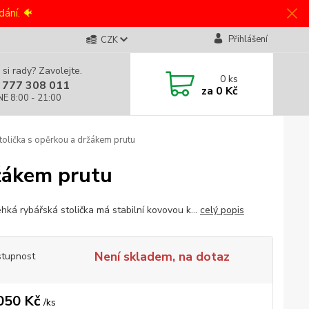
ání. 🐠
Přihlášení
CZK
 si rady? Zavolejte.
0
ks
 777 308 011
za
0 Kč
NE 8:00 - 21:00
olička s opěrkou a držákem prutu
ržákem prutu
ehká rybářská stolička má stabilní kovovou k...
celý popis
Není skladem, na dotaz
tupnost
050 Kč
/
ks