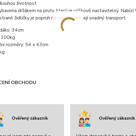
 dlouhou životnost.
vybavena držákem na pruty, který je výškově nastavitelný. Nabízí
straně židličky je popruh na rameno pro její snadný transport.
dáku: 34cm
 100kg
tní rozměry: 54 x 43cm
6kg
ENÍ OBCHODU
Ověřený zákazník
Ověřený zákazník