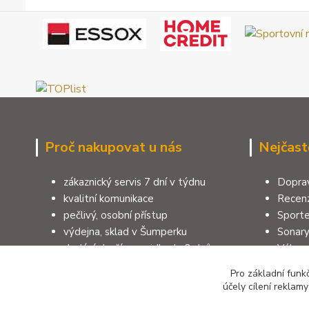
Proč nakupovat u nás
Nejčast
zákaznický servis 7 dní v týdnu
Doprav
kvalitní komunikace
Recenz
pečlivý, osobní přístup
Sporte
výdejna, sklad v Šumperku
Sonar
dodání zboží zpravidla do 3 dnů
Výbav
100% zákazníků doporučuje e-shop
Pruty 
Pro základní funk
rodinná firma, více jak 40 let
Jak vy
účely cílení reklam
zkušeností, 10 let na trhu