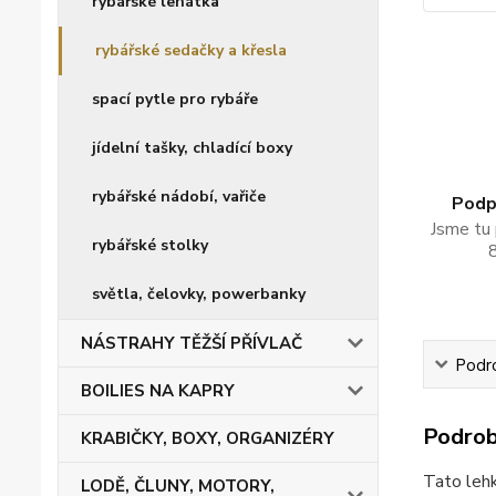
rybářské lehátka
rybářské sedačky a křesla
spací pytle pro rybáře
jídelní tašky, chladící boxy
rybářské nádobí, vařiče
Podpo
Jsme tu 
rybářské stolky
světla, čelovky, powerbanky
NÁSTRAHY TĚŽŠÍ PŘÍVLAČ
Podro
BOILIES NA KAPRY
Podrob
KRABIČKY, BOXY, ORGANIZÉRY
Tato lehk
LODĚ, ČLUNY, MOTORY,