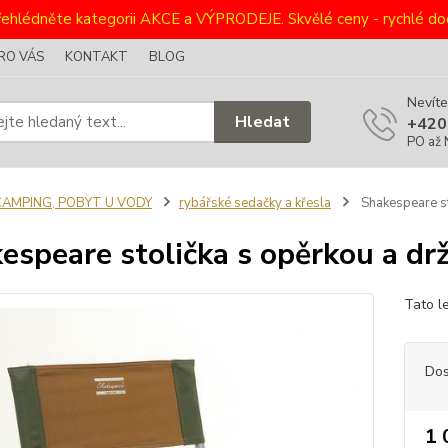
ehlédněte kategorii AKCE a VÝPRODEJE. Skvělé ceny - rychlé dod
RO VÁS
KONTAKT
BLOG
Nevíte
Hledat
+420
PO až 
CAMPING, POBYT U VODY
rybářské sedačky a křesla
Shakespeare st
espeare stolička s opěrkou a d
Tato l
Dos
1 