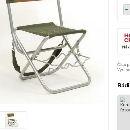
Nák
Číslo p
Výrobc
Rádi