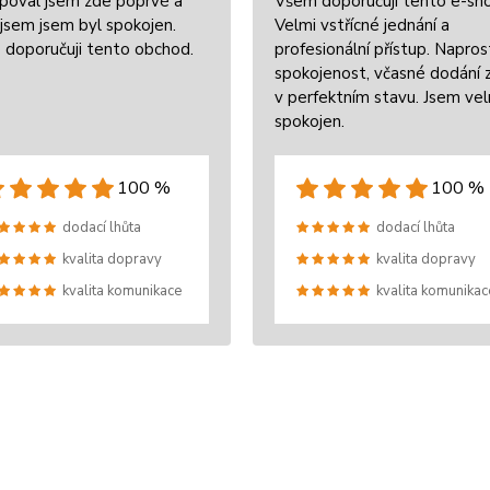
poval jsem zde poprvé a
Všem doporučuji tento e-sh
jsem jsem byl spokojen.
Velmi vstřícné jednání a
 doporučuji tento obchod.
profesionální přístup. Napros
spokojenost, včasné dodání 
v perfektním stavu. Jsem ve
spokojen.
100 %
100 %
dodací lhůta
dodací lhůta
kvalita dopravy
kvalita dopravy
kvalita komunikace
kvalita komunikac