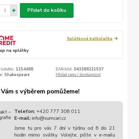
Přidat do košíku
Splátková kalkulačka
up na splátky
roduktu:
1154488
EAN kód:
043388221537
e:
Shakespeare
Hlídat cenu / dostupnost
 Vám s výběrem pomůžeme!
Telefon:
+420 777 308 011
E-mail:
info@sumcari.cz
Jsme tu pro vás 7 dní v týdnu od 8 do 21
hodin mimo svátky. Volejte, pište v e-mailu