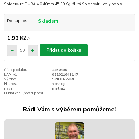
Spiderwire DURA 4 0.40mm 45.00 Kg, žlutá Spiderwir...
celý popis
Skladem
Dostupnost
1,99 Kč
/
m
Přidat do košíku
Číslo produktu:
1450430
EAN kód:
022021641147
Výrobce:
SPIDERWIRE
Nosnost:
< 50 kg
návin:
metráž
Hlídat cenu / dostupnost
Rádi Vám s výběrem pomůžeme!