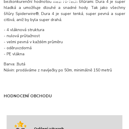
bezkonkurenční hodnotou mezi HI-Tech šňůrami. Dura 4 je super
hladká a umožňuje dlouhé a snadné hody. Tak jako všechny
šňůry Spiderwire®, Dura 4 je super tenká, super pevná a super
citlivá, aniž by byla super drahá.
- 4 vláknová struktura
- nulová průtažnost
- velmi pevná v každém průměru
- oděruvzdorná
- PE vlákna
Barva: žlutá
Návin:
prodáváme z navíječky
po 50m, minimálně 150 metrů
HODNOCENÍ OBCHODU
Ověřený zákazník