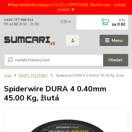
🐠Nepřehlédněte kategorii AKCE a VÝPRODEJE. Skvělé ceny - rychlé
dodání. 🐠
0
ks
+420 777 308 011
CZK
za
0 Kč
PO až NE 8:00 - 21:00
Menu
Hledat
Úvod
ŠŇŮRY, PLETENKY
Spiderwire DURA 4 0.40mm 45.00 Kg, žlutá
Spiderwire DURA 4 0.40mm
45.00 Kg, žlutá