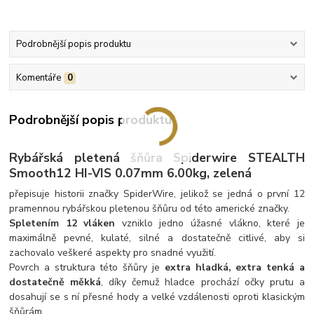
Podrobnější popis produktu
Komentáře
0
Podrobnější popis produktu
Rybářská pletená šňůra Spiderwire STEALTH
Smooth12 HI-VIS 0.07mm 6.00kg, zelená
přepisuje historii značky SpiderWire, jelikož se jedná o první 12
pramennou rybářskou pletenou šňůru od této americké značky.
Spletením 12 vláken
vzniklo jedno úžasné vlákno, které je
maximálně pevné, kulaté, silné a dostatečně citlivé, aby si
zachovalo veškeré aspekty pro snadné využití.
Povrch a struktura této šňůry je
extra hladká, extra tenká a
dostatečně měkká
, díky čemuž hladce prochází očky prutu a
dosahují se s ní přesné hody a velké vzdálenosti oproti klasickým
šňůrám.