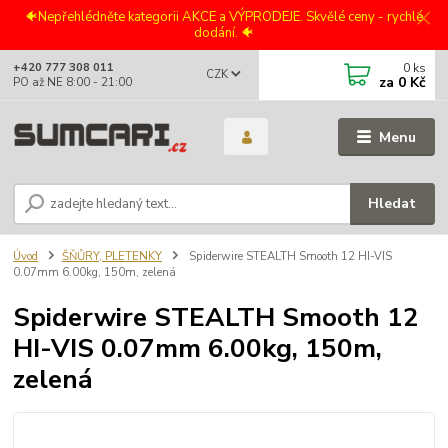
🐠Nepřehlédněte kategorii AKCE a VÝPRODEJE. Skvělé ceny - rychlé
dodání. 🐠
0
ks
+420 777 308 011
CZK
za
0 Kč
PO až NE 8:00 - 21:00
Menu
Hledat
Úvod
ŠŇŮRY, PLETENKY
Spiderwire STEALTH Smooth 12 HI-VIS
0.07mm 6.00kg, 150m, zelená
Spiderwire STEALTH Smooth 12
HI-VIS 0.07mm 6.00kg, 150m,
zelená