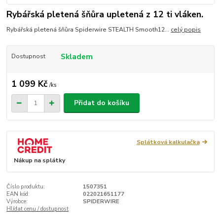
Rybářská pletená šňůra upletená z 12 ti vláken.
Rybářská pletená šňůra Spiderwire STEALTH Smooth12...
celý popis
Skladem
Dostupnost
1 099 Kč
/
ks
Přidat do košíku
Splátková kalkulačka
Nákup na splátky
Číslo produktu:
1507351
EAN kód:
022021651177
Výrobce:
SPIDERWIRE
Hlídat cenu / dostupnost