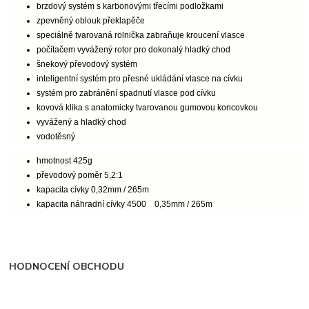
brzdový systém s karbonovými třecími podložkami
zpevněný oblouk překlapěče
speciálně tvarovaná rolnička zabraňuje kroucení vlasce
počítačem vyvážený rotor pro dokonalý hladký chod
šnekový převodový systém
inteligentní systém pro přesné ukládání vlasce na cívku
systém pro zabránění spadnutí vlasce pod cívku
kovová klika s anatomicky tvarovanou gumovou koncovkou
vyvážený a hladký chod
vodotěsný
hmotnost 425g
převodový poměr 5,2:1
kapacita cívky 0,32mm / 265m
kapacita náhradní cívky 4500 0,35mm / 265m
HODNOCENÍ OBCHODU