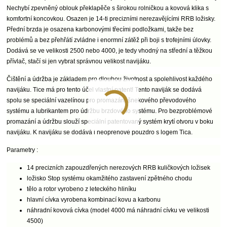
Nechybí zpevněný oblouk překlapěče s širokou rolničkou a kovová klika s
komfortní koncovkou. Osazen je 14-ti precizními nerezavějícími RRB ložisky.
Přední brzda je osazena karbonovými třecími podložkami, takže bez
problémů a bez přehřátí zvládne i enormní zátěž při boji s trofejními úlovky.
Dodává se ve velikosti 2500 nebo 4000, je tedy vhodný na střední a těžkou
přívlač, stačí si jen vybrat správnou velikost navijáku.
Čištění a údržba je základem pro dlouhou životnost a spolehlivost každého
navijáku. Tice má pro tento účel vlastní patent! Tento naviják se dodává
spolu se speciální vazelínou pro promazání šnekového převodového
systému a lubrikantem pro údržbu brzdového systému. Pro bezproblémové
promazání a údržbu slouží speciální patentovaný systém krytí otvoru v boku
navijáku. K navijáku se dodává i neoprenové pouzdro s logem Tica.
Parametry :
14 precizních zapouzdřených nerezových RRB kuličkových ložisek
ložisko Stop systému okamžitého zastavení zpětného chodu
tělo a rotor vyrobeno z leteckého hliníku
hlavní cívka vyrobena kombinací kovu a karbonu
náhradní kovová cívka (model 4000 má náhradní cívku ve velikosti
4500)