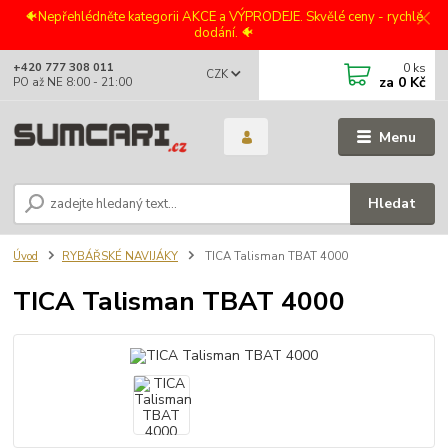
🐠Nepřehlédněte kategorii AKCE a VÝPRODEJE. Skvělé ceny - rychlé
dodání. 🐠
0
ks
+420 777 308 011
CZK
za
0 Kč
PO až NE 8:00 - 21:00
Menu
Hledat
Úvod
RYBÁŘSKÉ NAVIJÁKY
TICA Talisman TBAT 4000
TICA Talisman TBAT 4000