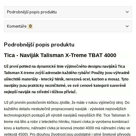
Podrobnější popis produktu
Komentáře
0
Podrobnější popis produktu
T
ica - Naviják Talisman X-Treme TBAT 4000
Už první pohled na dynamické linie výjimečného designu navijáků Tica
Talisman X-treme zvýší adrenalin každého rybáře! Použity jsou výhradně
ušlechtilé materiály - letecký hliník, nerezová ocel, karbon a mosaz. Tyto
navijáky jsou prakticky nezničitelné, ve své cenové kategorii suveréně
nejlepší naviják na střední i těžkou přívlač.
Už při prvním pootočením kličkou zjistíte, že máte v rukou výjímečný stroj. Do
každého detailu neskutečně propracovaný naviják - výsledek nejnovějších
technologických postupů při výrobě navijáků nejvyšších tříd. Tice Talisman X-
treme má tělo a rotor z leteckého hliníku, hlavní cívka je vyrobena kombinací
kovu a karbonu, náhradní cívka je kovová (model 4000 má náhradní cívku ve
velikosti 4500). Pro dlouhou životnost jsou podstatné i silné šnekové převody.