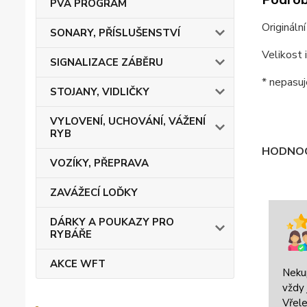
PVA PROGRAM
Originál
SONARY, PŘÍSLUŠENSTVÍ
Velikost i
SIGNALIZACE ZÁBĚRU
* nepasuj
STOJANY, VIDLIČKY
VYLOVENÍ, UCHOVÁNÍ, VÁŽENÍ
RYB
HODNOC
VOZÍKY, PŘEPRAVA
ZAVÁŽECÍ LOĎKY
DÁRKY A POUKAZY PRO
RYBÁŘE
AKCE WFT
Neku
vždy 
Vřele