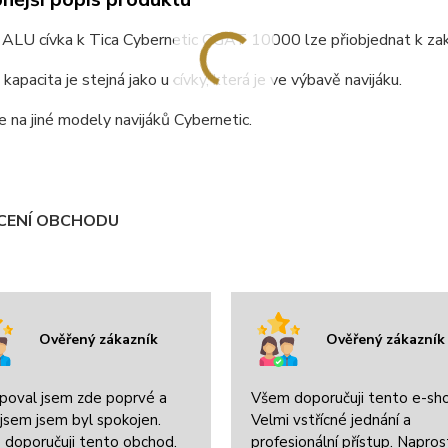
ní ALU cívka k Tica Cybernetic GGAT 10000 lze přiobjednat k z
 kapacita je stejná jako u cívky, která je ve výbavě navijáku.
e na jiné modely navijáků Cybernetic.
ENÍ OBCHODU
Ověřený zákazník
Ověřený zákazník
poval jsem zde poprvé a
Všem doporučuji tento e-sh
jsem jsem byl spokojen.
Velmi vstřícné jednání a
 doporučuji tento obchod.
profesionální přístup. Napros