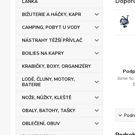
Doporu
LANKA
BIŽUTERIE A HÁČKY, KAPR
CAMPING, POBYT U VODY
NÁSTRAHY TĚŽŠÍ PŘÍVLAČ
BOILIES NA KAPRY
KRABIČKY, BOXY, ORGANIZÉRY
Podpo
Jsme tu 
LODĚ, ČLUNY, MOTORY,
BATERIE
NOŽE, NŮŽKY, KLEŠTĚ
OBALY, BATOHY, TAŠKY
Podro
OBLEČENÍ, OBUV
Podrob