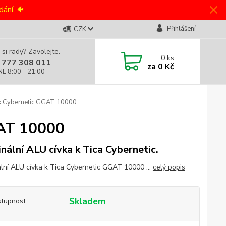
ání. 🐠
Přihlášení
CZK
 si rady? Zavolejte.
0
ks
 777 308 011
za
0 Kč
NE 8:00 - 21:00
 k Cybernetic GGAT 10000
GAT 10000
inální ALU cívka k Tica Cybernetic.
ální ALU cívka k Tica Cybernetic GGAT 10000 ...
celý popis
Skladem
tupnost