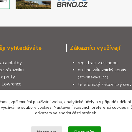
ěji vyhledáváte
Zákazníci využívají
a a platby
registraci v e-shopu
e zákazníků
on-line zákaznický servis
x pruty
( PO-NE 8:00-21:00 )
y Lowrance
telefonický zákaznický serv
a na sumce
( PO-NE 8:00-21:00 )
na moře
výdejní místo v Šumperku
čnost, zpříjemnění používání webu, analytické účely a v případě udělení
měnit nebo reklamovat zboží
kontakty
y využíváme soubory cookies. Nastavení vlastních preferencí cookies mů
odkazem ve spodní části stránek.