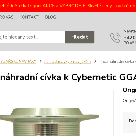
ehlédněte kategorii AKCE a VÝPRODEJE. Skvělé ceny - rychlé dod
RO VÁS
KONTAKT
BLOG
Nevíte
Hledat
+420
PO až 
RYBÁŘSKÉ NAVIJÁKY
náhradní cívky k navijákům
Tica náhradní cívka
 náhradní cívka k Cybernetic G
Orig
Origin
Dos