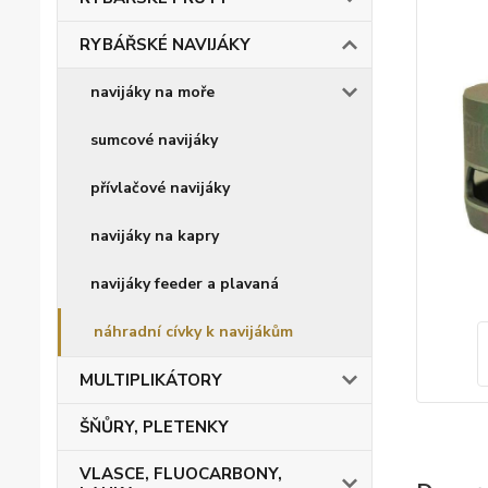
RYBÁŘSKÉ NAVIJÁKY
navijáky na moře
sumcové navijáky
přívlačové navijáky
navijáky na kapry
navijáky feeder a plavaná
náhradní cívky k navijákům
MULTIPLIKÁTORY
ŠŇŮRY, PLETENKY
VLASCE, FLUOCARBONY,