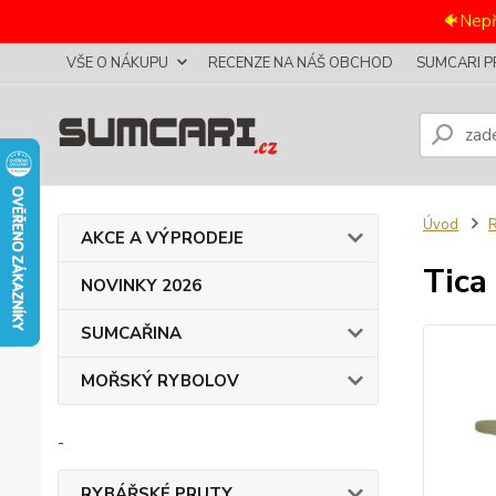
🐠Nepř
VŠE O NÁKUPU
RECENZE NA NÁŠ OBCHOD
SUMCARI P
Úvod
AKCE A VÝPRODEJE
Tica
NOVINKY 2026
SUMCAŘINA
MOŘSKÝ RYBOLOV
-
RYBÁŘSKÉ PRUTY