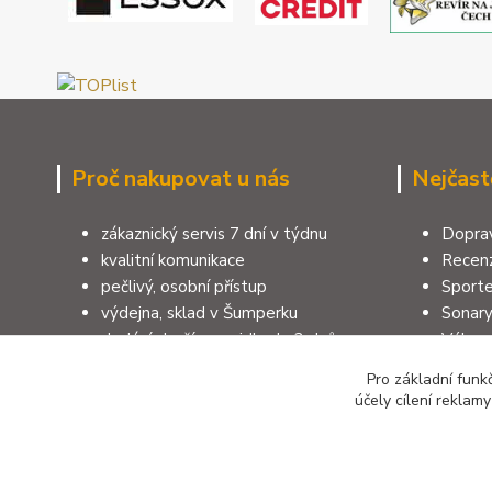
Proč nakupovat u nás
Nejčast
zákaznický servis 7 dní v týdnu
Doprav
kvalitní komunikace
Recenz
pečlivý, osobní přístup
Sporte
výdejna, sklad v Šumperku
Sonar
dodání zboží zpravidla do 3 dnů
Výbav
100% zákazníků doporučuje e-shop
Pruty 
Pro základní funk
rodinná firma, více jak 40 let
Jak vy
účely cílení reklam
zkušeností, 10 let na trhu