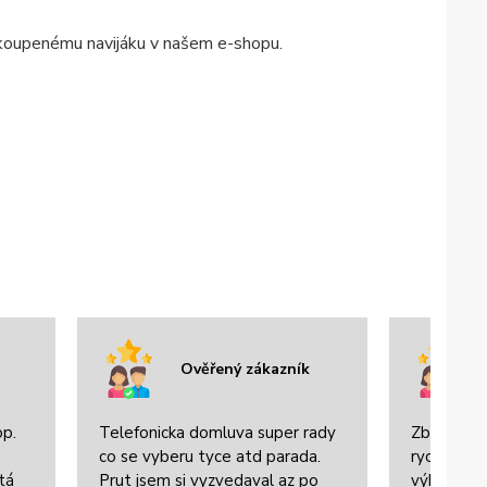
akoupenému navijáku v našem e-shopu.
Ověřený zákazník
op.
Telefonicka domluva super rady
Zboží bylo
co se vyberu tyce atd parada.
rychle dor
tá
Prut jsem si vyzvedaval az po
výbornou 