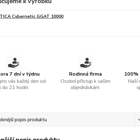
čujeme k výrobku
TICA Cybernetic GGAT 10000
ra 7 dní v týdnu
Rodinná firma
100% 
pro vás každý den od
Osobní přístup k vašim
Naší 
8 do 21 hodin.
objednávkám.
s
bnější popis produktu
nější popis produktu