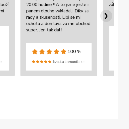
zboží
20:00 hodine !! A to jsme jeste s
zákazníke
lmi
panem dlouho vykladali. Diky za
❯
rady a zkusenosti. Libi se mi
ochota a domluva za me obchod
super. Jen tak dal !
100 %
e
kvalita komunikace