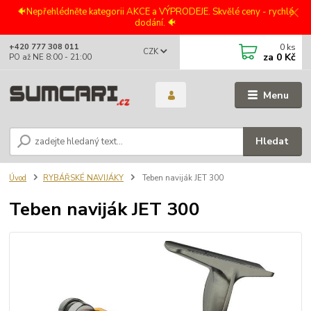
🐠Nepřehlédněte kategorii AKCE a VÝPRODEJE. Skvělé ceny - rychlé
dodání. 🐠
0
ks
+420 777 308 011
CZK
za
0 Kč
PO až NE 8:00 - 21:00
Menu
Hledat
Úvod
RYBÁŘSKÉ NAVIJÁKY
Teben naviják JET 300
Teben naviják JET 300