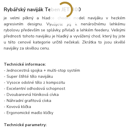
Rybářský naviják Teben JET 300
je velmi pěkný a hladce chodící model navijáku v hezkém
agresivním designu. Využijete jej k nenáročnému lehkému
rybolovu především se splávky, přívlači a lehkém feederu. Velkými
přednosti tohoto navijáku je hladký a vyvážený chod, který by jste
u této cenové kategorie určitě nečekali. Zkrátka to jsou skvělé
navijáky za skvělou cenu.
Technické informace:
- Jednocestná spojka + multi-stop systém
- Super štíhlé tělo navijáku
- Vysoce odolné tělo z kompozitu
- Excelentní odhodová schopnost
- Dvoubarevná hliníková cívka
- Náhradní grafitová cívka
- Kovová klička
- Ergonomické madlo kličky
Technické parametry: