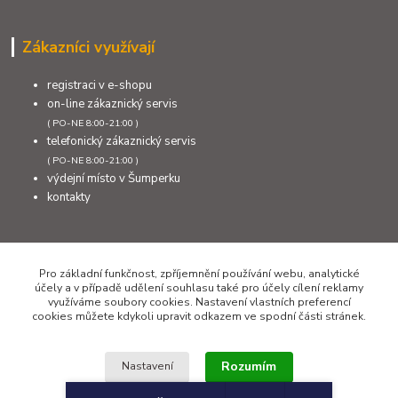
Zákazníci využívají
registraci v e-shopu
on-line zákaznický servis
( PO-NE 8:00-21:00 )
telefonický zákaznický servis
( PO-NE 8:00-21:00 )
výdejní místo v Šumperku
kontakty
Kontakty
Pro základní funkčnost, zpříjemnění používání webu, analytické
účely a v případě udělení souhlasu také pro účely cílení reklamy
využíváme soubory cookies. Nastavení vlastních preferencí
cookies můžete kdykoli upravit odkazem ve spodní části stránek.
+420 777 308 011
PO až NE 8:00 - 21:00
Rozumím
Nastavení
info@sumcari.cz