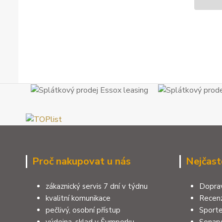
Proč nakupovat u nás
Nejčast
zákaznický servis 7 dní v týdnu
Doprav
kvalitní komunikace
Recenz
pečlivý, osobní přístup
Sporte
výdejna, sklad v Šumperku
Sonar