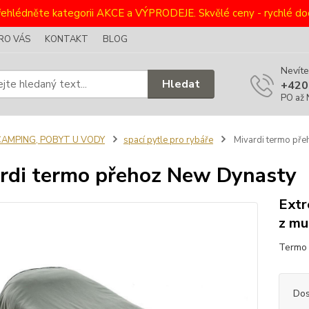
ehlédněte kategorii AKCE a VÝPRODEJE. Skvělé ceny - rychlé dod
RO VÁS
KONTAKT
BLOG
Nevíte
Hledat
+420
PO až 
CAMPING, POBYT U VODY
spací pytle pro rybáře
Mivardi termo př
rdi termo přehoz New Dynasty
Extr
z mu
Termo 
Dos