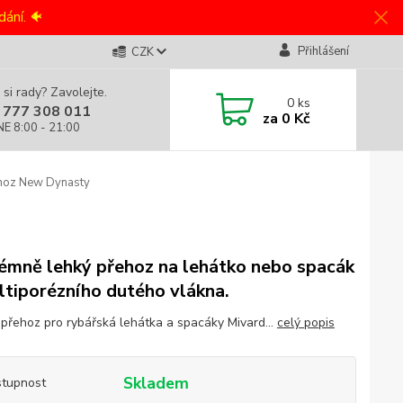
ání. 🐠
Přihlášení
CZK
 si rady? Zavolejte.
0
ks
 777 308 011
za
0 Kč
NE 8:00 - 21:00
ehoz New Dynasty
émně lehký přehoz na lehátko nebo spacák
ltiporézního dutého vlákna.
přehoz pro rybářská lehátka a spacáky Mivard...
celý popis
Skladem
tupnost