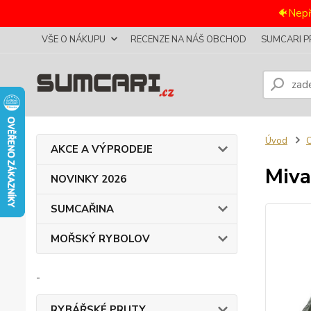
🐠Nepř
VŠE O NÁKUPU
RECENZE NA NÁŠ OBCHOD
SUMCARI P
Úvod
AKCE A VÝPRODEJE
Miva
NOVINKY 2026
SUMCAŘINA
MOŘSKÝ RYBOLOV
-
RYBÁŘSKÉ PRUTY