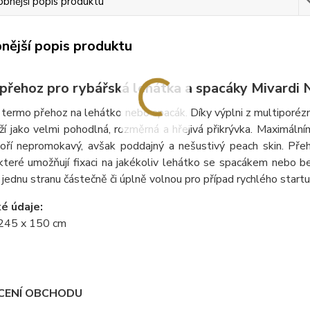
bnější popis produktu
nější popis produktu
přehoz pro rybářská lehátka a spacáky Mivardi
í termo přehoz na lehátko nebo spacák. Díky výplni z multiporéz
ží jako velmi pohodlná, rozměrná a hřejivá přikrývka. Maximální
voří nepromokavý, avšak poddajný a nešustivý peach skin. Pře
 které umožňují fixaci na jakékoliv lehátko se spacákem nebo
jednu stranu částečně či úplně volnou pro případ rychlého startu
é údaje:
245 x 150 cm
ENÍ OBCHODU