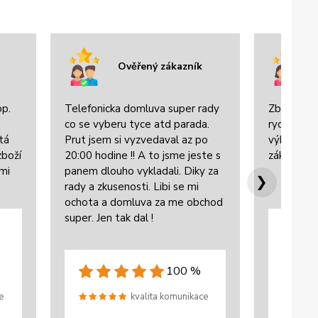
Ověřený zákazník
op.
Telefonicka domluva super rady
Zboží bylo
co se vyberu tyce atd parada.
rychle dor
tá
Prut jsem si vyzvedaval az po
výbornou 
zboží
20:00 hodine !! A to jsme jeste s
zákazníke
lmi
panem dlouho vykladali. Diky za
❯
rady a zkusenosti. Libi se mi
ochota a domluva za me obchod
super. Jen tak dal !
100 %
e
kvalita komunikace