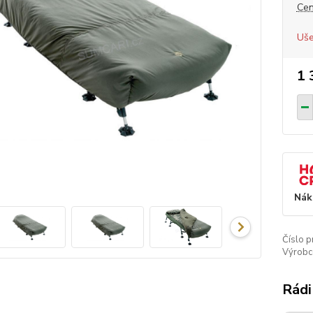
Cen
Uše
1 
Nák
Číslo p
Výrobc
Rádi