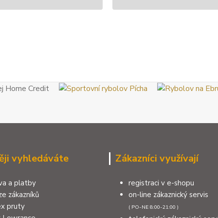
ěji vyhledáváte
Zákazníci využívají
a a platby
registraci v e-shopu
e zákazníků
on-line zákaznický servis
x pruty
( PO-NE 8:00-21:00 )
y Lowrance