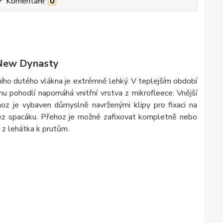
Komentáře
0
 New Dynasty
ního dutého vlákna je extrémně lehký. V teplejším období
mu pohodlí napomáhá vnitřní vrstva z mikrofleece. Vnější
hoz je vybaven důmyslně navrženými klipy pro fixaci na
 bez spacáku. Přehoz je možné zafixovat kompletně nebo
 z lehátka k prutům.