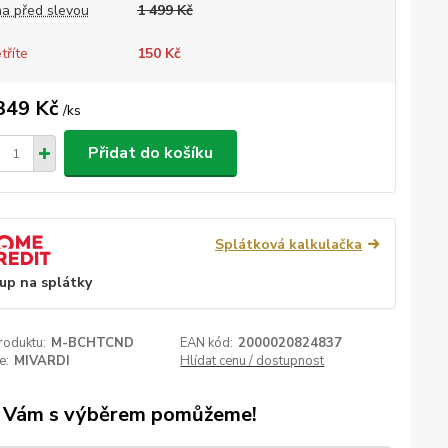
a před slevou
1 499 Kč
tříte
150 Kč
349 Kč
/
ks
Přidat do košíku
Splátková kalkulačka
up na splátky
roduktu:
M-BCHTCND
EAN kód:
2000020824837
e:
MIVARDI
Hlídat cenu / dostupnost
 Vám s výběrem pomůžeme!