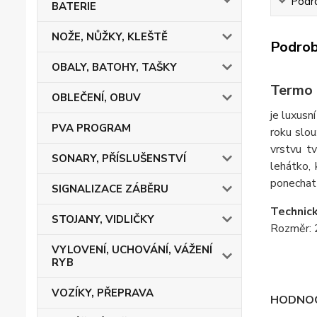
Podro
BATERIE
NOŽE, NŮŽKY, KLEŠTĚ
Podrob
OBALY, BATOHY, TAŠKY
Termo 
OBLEČENÍ, OBUV
je luxusn
PVA PROGRAM
roku slou
vrstvu t
SONARY, PŘÍSLUŠENSTVÍ
lehátko,
ponechat 
SIGNALIZACE ZÁBĚRU
Technick
STOJANY, VIDLIČKY
Rozměr: 
VYLOVENÍ, UCHOVÁNÍ, VÁŽENÍ
RYB
VOZÍKY, PŘEPRAVA
HODNOC