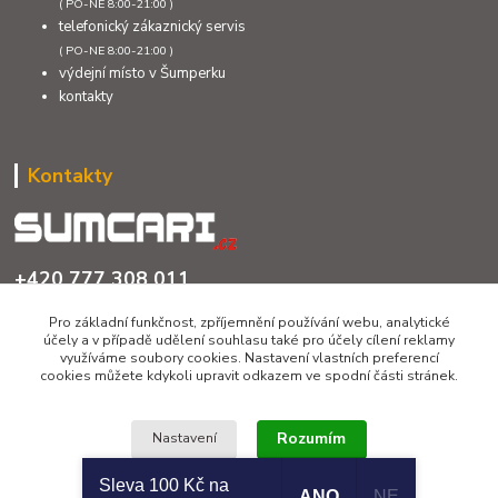
( PO-NE 8:00-21:00 )
telefonický zákaznický servis
( PO-NE 8:00-21:00 )
výdejní místo v Šumperku
kontakty
Kontakty
+420 777 308 011
PO až NE 8:00 - 21:00
Pro základní funkčnost, zpříjemnění používání webu, analytické
účely a v případě udělení souhlasu také pro účely cílení reklamy
info@sumcari.cz
využíváme soubory cookies. Nastavení vlastních preferencí
cookies můžete kdykoli upravit odkazem ve spodní části stránek.
Rozumím
Nastavení
Sleva 100 Kč na
ANO
NE