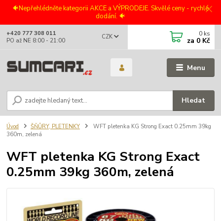
🐠Nepřehlédněte kategorii AKCE a VÝPRODEJE. Skvělé ceny - rychlé
dodání. 🐠
0
ks
+420 777 308 011
CZK
za
0 Kč
PO až NE 8:00 - 21:00
Menu
Hledat
Úvod
ŠŇŮRY, PLETENKY
WFT pletenka KG Strong Exact 0.25mm 39kg
360m, zelená
WFT pletenka KG Strong Exact
0.25mm 39kg 360m, zelená