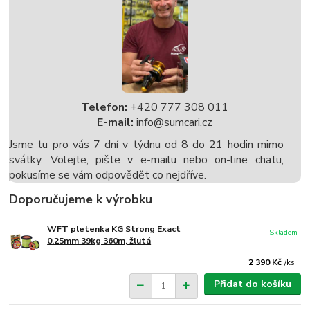
Telefon:
+420 777 308 011
E-mail:
info@sumcari.cz
Jsme tu pro vás 7 dní v týdnu od 8 do 21 hodin mimo
svátky. Volejte, pište v e-mailu nebo on-line chatu,
pokusíme se vám odpovědět co nejdříve.
Doporučujeme k výrobku
WFT pletenka KG Strong Exact
Skladem
0.25mm 39kg 360m, žlutá
2 390 Kč
/
ks
Přidat do košíku