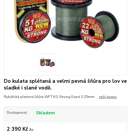
Do kulata splétaná a velmi pevná šňůra pro lov ve
sladké i slané vodě.
Rybářská pletená šňůra WFT KG Strong Exact 0.25mm ...
celý popis
Skladem
Dostupnost
2 390 Kč
/
ks