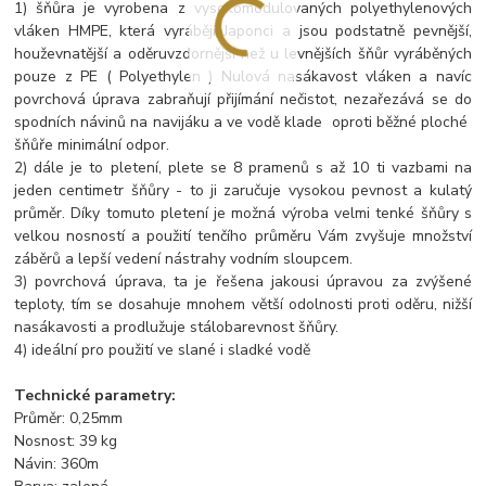
1) šňůra je vyrobena z vysokomodulovaných polyethylenových
vláken HMPE, která vyrábějí Japonci a jsou podstatně pevnější,
houževnatější a oděruvzdornější než u levnějších šňůr vyráběných
pouze z PE ( Polyethylen ) Nulová nasákavost vláken a navíc
povrchová úprava zabraňují přijímání nečistot, nezařezává se do
spodních návinů na navijáku a ve vodě klade oproti běžné ploché
šňůře minimální odpor.
2) dále je to pletení, plete se 8 pramenů s až 10 ti vazbami na
jeden centimetr šňůry - to ji zaručuje vysokou pevnost a kulatý
průměr. Díky tomuto pletení je možná výroba velmi tenké šňůry s
velkou nosností a použití tenčího průměru Vám zvyšuje množství
záběrů a lepší vedení nástrahy vodním sloupcem.
3) povrchová úprava, ta je řešena jakousi úpravou za zvýšené
teploty, tím se dosahuje mnohem větší odolnosti proti oděru, nižší
nasákavosti a prodlužuje stálobarevnost šňůry.
4) ideální pro použití ve slané i sladké vodě
Technické parametry:
Průměr: 0,25mm
Nosnost: 39 kg
Návin: 360m