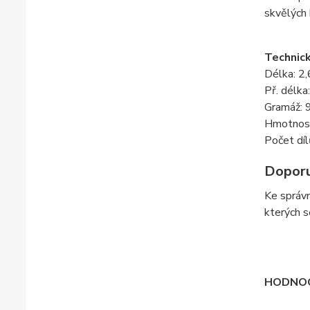
skvělých 
Technick
Délka: 2
Př. délka
Gramáž:
Hmotnos
Počet díl
Doporu
Ke správn
kterých s
HODNOC