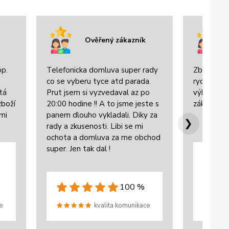
Ověřený zákazník
op.
Telefonicka domluva super rady
Zboží bylo
co se vyberu tyce atd parada.
rychle dor
tá
Prut jsem si vyzvedaval az po
výbornou 
zboží
20:00 hodine !! A to jsme jeste s
zákazníke
lmi
panem dlouho vykladali. Diky za
❯
rady a zkusenosti. Libi se mi
ochota a domluva za me obchod
super. Jen tak dal !
100 %
e
kvalita komunikace