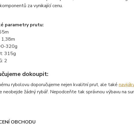
komponentů za vynikající cenu.
é parametry prutu:
,65m
: 1,38m
 90-320g
t: 315g
ů: 2
čujeme dokoupit:
ému rybolovu doporučujeme nejen kvalitní prut, ale také
naviják
e neobejde žádný rybář. Nepodceňte tak správnou výbavu na sumce
ENÍ OBCHODU