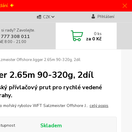
ání. 🐠
Přihlášení
CZK
 si rady? Zavolejte.
0
ks
 777 308 011
za
0 Kč
NE 8:00 - 21:00
zmeister Offshore Jigger 2.65m 90-320g, 2díl
er 2.65m 90-320g, 2díl
ký přívlačový prut pro rychlé vedené
rahy.
ro mořský rybolov WFT Salzmeister Offshore J...
celý popis
Skladem
tupnost