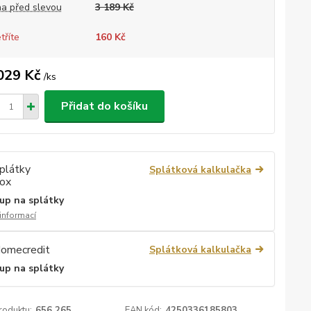
a před slevou
3 189 Kč
tříte
160 Kč
029 Kč
/
ks
Přidat do košíku
Splátková kalkulačka
up na splátky
 informací
Splátková kalkulačka
up na splátky
roduktu:
656 265
EAN kód:
4250336185803