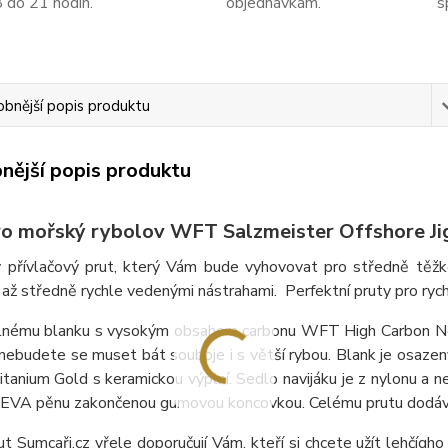
8 do 21 hodin.
objednávkám.
s
bnější popis produktu
nější popis produktu
ro mořský rybolov WFT Salzmeister Offshore J
ný přívlačový prut, který Vám bude vyhovovat pro středně těžk
až středně rychle vedenými nástrahami. Perfektní pruty pro rych
lnému blanku s vysokým obsahem carbonu WFT High Carbon Nev
nebudete se muset bát souboje i s větší rybou. Blank je osazen
anium Gold s keramickou výplní. Sedlo navijáku je z nylonu a ner
 EVA pěnu zakončenou gumovou koncovkou. Celému prutu dodává 
t Sumcaři.cz vřele doporučují Vám, kteří si chcete užít lehčíg