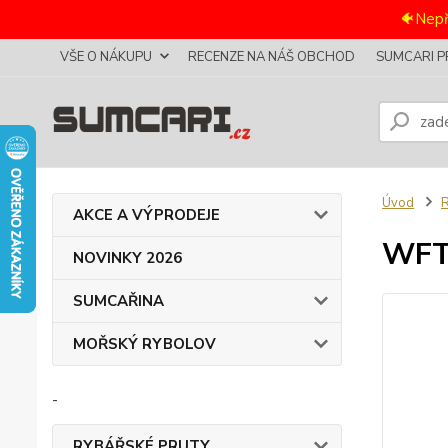
🐠Nepř
VŠE O NÁKUPU
RECENZE NA NÁŠ OBCHOD
SUMCARI P
Úvod
AKCE A VÝPRODEJE
WFT 
NOVINKY 2026
SUMCAŘINA
MOŘSKÝ RYBOLOV
-
RYBÁŘSKÉ PRUTY