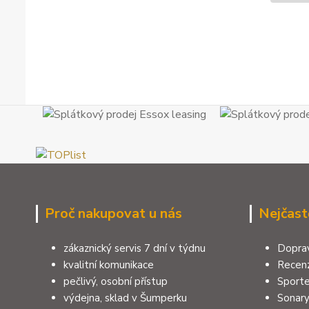
Proč nakupovat u nás
Nejčast
zákaznický servis 7 dní v týdnu
Doprav
kvalitní komunikace
Recenz
pečlivý, osobní přístup
Sporte
výdejna, sklad v Šumperku
Sonar