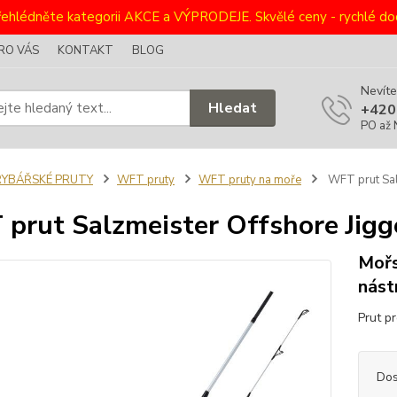
ehlédněte kategorii AKCE a VÝPRODEJE. Skvělé ceny - rychlé dod
RO VÁS
KONTAKT
BLOG
Nevíte
Hledat
+420
PO až 
RYBÁŘSKÉ PRUTY
WFT pruty
WFT pruty na moře
WFT prut Sal
prut Salzmeister Offshore Jigg
Mořs
nást
Prut p
Dos