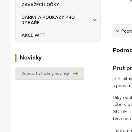
ZAVÁŽECÍ LOĎKY
DÁRKY A POUKAZY PRO
RYBÁŘE
Podro
AKCE WFT
Podrob
Novinky
Prut p
Zobrazit všechny novinky
je 2 díl
s pomalu 
Díky odo
záběry a 
GUIDE Tit
tvrzenou
Tento pru