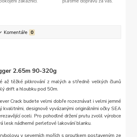
pokojení zákazníci.
platíme dopravu za vás.
Komentáře
0
igger 2.65m 90-320g
é až těžké pilkrování z malých a středně velkých člunů
lý drift a hloubku pod 50m.
er Crack budete velmi dobře rozeznávat i velmi jemné
ý kvalitními, designově vyvázanými originálními očky SEA
ezavějící oceli. Pro pohodlné držení prutu zvolil výrobce
lesk nádherné perleťové lakování blanku.
ho rybolovu v severních mořích s proutkem postaveným ze