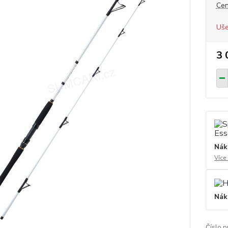
Cen
Uše
3 
Nák
Více
Nák
Číslo p