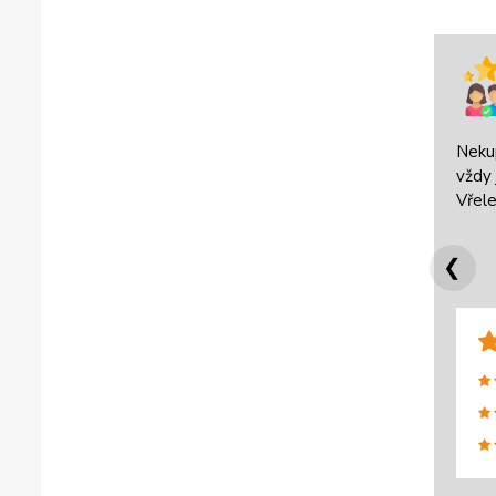
Neku
vždy 
Vřele
❮