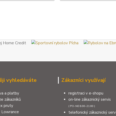
ěji vyhledáváte
Zákazníci využívají
a a platby
registraci v e-shopu
e zákazníků
on-line zákaznický servis
x pruty
( PO-NE 8:00-21:00 )
y Lowrance
telefonický zákaznický serv