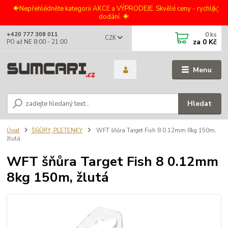
🐠Nepřehlédněte kategorii AKCE a VÝPRODEJE. Skvělé ceny - rychlé
dodání. 🐠
0
ks
+420 777 308 011
CZK
za
0 Kč
PO až NE 8:00 - 21:00
Menu
Hledat
Úvod
ŠŇŮRY, PLETENKY
WFT šňůra Target Fish 8 0.12mm 8kg 150m,
žlutá
WFT šňůra Target Fish 8 0.12mm
8kg 150m, žlutá