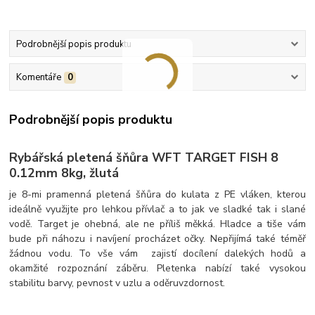
Podrobnější popis produktu
Komentáře
0
Podrobnější popis produktu
Rybářská pletená šňůra WFT TARGET FISH 8
0.12mm 8kg, žlutá
je 8-mi pramenná pletená šňůra do kulata z PE vláken, kterou
ideálně využijte pro lehkou přívlač a to jak ve sladké tak i slané
vodě. Target je ohebná, ale ne příliš měkká. Hladce a tiše vám
bude při náhozu i navíjení procházet očky. Nepřijímá také téměř
žádnou vodu. To vše vám zajistí docílení dalekých hodů a
okamžité rozpoznání záběru. Pletenka nabízí také vysokou
stabilitu barvy, pevnost v uzlu a oděruvzdornost.