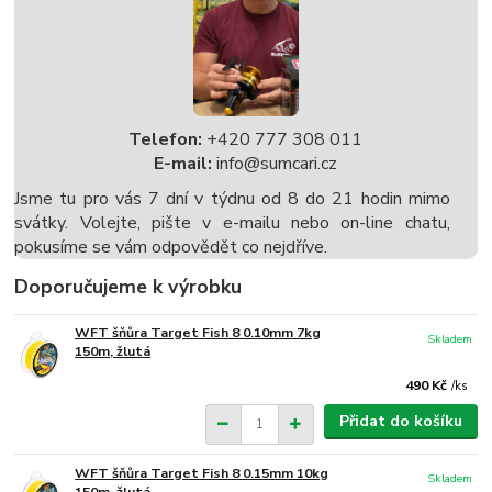
Telefon:
+420 777 308 011
E-mail:
info@sumcari.cz
Jsme tu pro vás 7 dní v týdnu od 8 do 21 hodin mimo
svátky. Volejte, pište v e-mailu nebo on-line chatu,
pokusíme se vám odpovědět co nejdříve.
Doporučujeme k výrobku
WFT šňůra Target Fish 8 0.10mm 7kg
Skladem
150m, žlutá
490 Kč
/
ks
Přidat do košíku
WFT šňůra Target Fish 8 0.15mm 10kg
Skladem