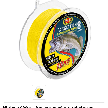
Pletená šňůra z 8mi pramenů pro rybolov ve