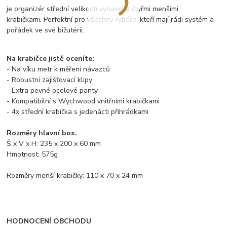
je organizér střední velikosti vybavený čtyřmi menšími
krabičkami. Perfektní pro všechny rybáře, kteří mají rádi systém a
pořádek ve své bižutérii.
Na krabičce jistě oceníte:
- Na víku metr k měření návazců
- Robustní zajišťovací klipy
- Extra pevné ocelové panty
- Kompatibilní s Wychwood vnitřními krabičkami
- 4x střední krabička s jedenácti přihrádkami
Rozměry hlavní box:
Š x V x H: 235 x 200 x 60 mm
Hmotnost: 575g
Rozměry menší krabičky: 110 x 70 x 24 mm
HODNOCENÍ OBCHODU