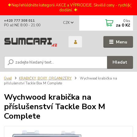
🐠Nepřehlédněte kategorii AKCE a VÝPRODEJE. Skvělé ceny - rychlé
dodání. 🐠
0
ks
+420 777 308 011
CZK
za
0 Kč
PO až NE 8:00 - 21:00
Menu
Hledat
Úvod
KRABIČKY, BOXY, ORGANIZÉRY
Wychwood krabička na
příslušenství Tackle Box M Complete
Wychwood krabička na
příslušenství Tackle Box M
Complete