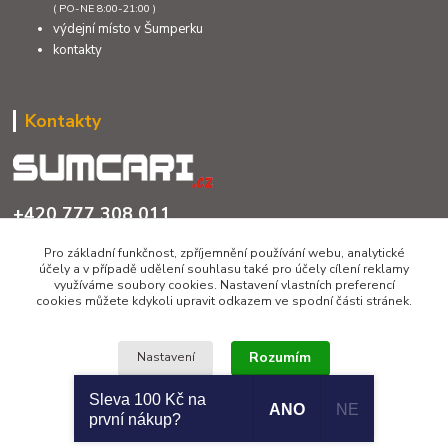
( PO-NE 8:00-21:00 )
výdejní místo v Šumperku
kontakty
Kontakty
+420 777 308 011
PO až NE 8:00 - 21:00
Pro základní funkčnost, zpříjemnění používání webu, analytické
účely a v případě udělení souhlasu také pro účely cílení reklamy
info@sumcari.cz
využíváme soubory cookies. Nastavení vlastních preferencí
cookies můžete kdykoli upravit odkazem ve spodní části stránek.
Rozumím
Nastavení
Sleva 100 Kč na
ANO
NE
Copyright 2026 © SUMCARI.cz
první nákup?
Souhlas můžete odmítnout
zde
.
Vytvořeno na
Eshop-rychle.cz