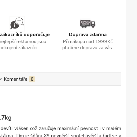
zákazníků doporučuje
Doprava zdarma
nejlepší reklamou jsou
Při nákupu nad 1999Kč
pokojení zákazníci.
platíme dopravu za vás.
Komentáře
0
.7kg
devíti vláken což zaručuje maximální pevnost i v malém
kna. Tím je šňůra X9 pevnější, spolehlivější a řadí se v