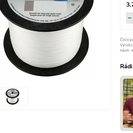
3,
Číslo p
Výrobc
návin:
Rádi