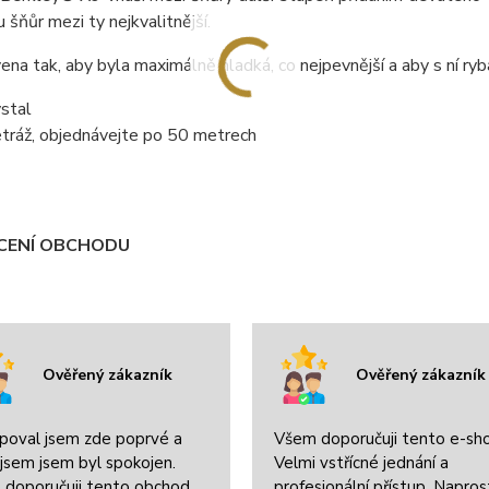
šňůr mezi ty nejkvalitnější.
ena tak, aby byla maximálně hladká, co nejpevnější a aby s ní ryb
ystal
etráž, objednávejte po 50 metrech
ENÍ OBCHODU
Ověřený zákazník
Ověřený zákazník
poval jsem zde poprvé a
Všem doporučuji tento e-sh
jsem jsem byl spokojen.
Velmi vstřícné jednání a
 doporučuji tento obchod.
profesionální přístup. Napros