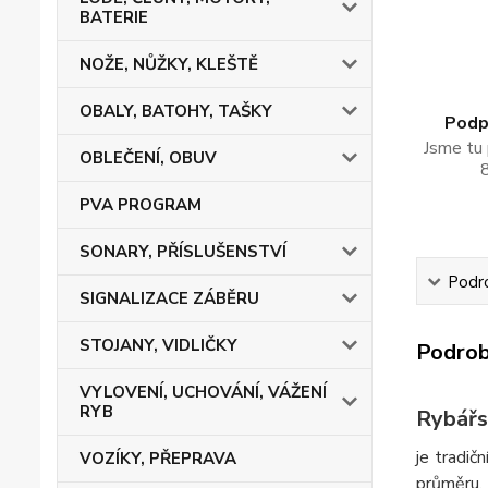
BATERIE
NOŽE, NŮŽKY, KLEŠTĚ
OBALY, BATOHY, TAŠKY
Podpo
Jsme tu 
OBLEČENÍ, OBUV
PVA PROGRAM
SONARY, PŘÍSLUŠENSTVÍ
Podro
SIGNALIZACE ZÁBĚRU
STOJANY, VIDLIČKY
Podrob
VYLOVENÍ, UCHOVÁNÍ, VÁŽENÍ
RYB
Rybářs
je tradi
VOZÍKY, PŘEPRAVA
průměru. 