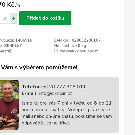
70 Kč
/
m
Přidat do košíku
roduktu:
1486916
EAN kód:
028632298107
e:
BERKLEY
Nosnost:
< 50 kg
metráž
Hlídat cenu / dostupnost
 Vám s výběrem pomůžeme!
Telefon:
+420 777 308 011
E-mail:
info@sumcari.cz
Jsme tu pro vás 7 dní v týdnu od 8 do 21
hodin mimo svátky. Volejte, pište v e-
mailu nebo on-line chatu, pokusíme se vám
odpovědět co nejdříve.