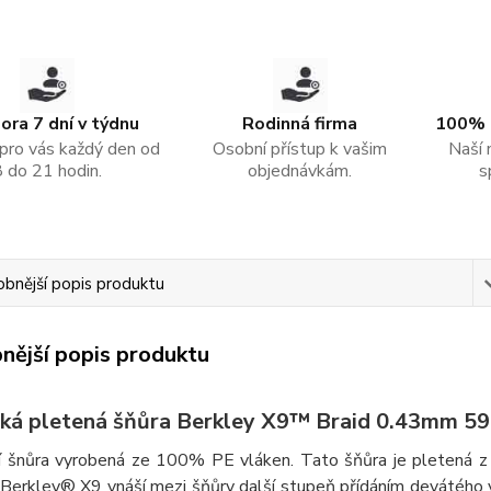
ra 7 dní v týdnu
Rodinná firma
100% 
pro vás každý den od
Osobní přístup k vašim
Naší 
8 do 21 hodin.
objednávkám.
s
bnější popis produktu
nější popis produktu
ká pletená šňůra Berkley X9™ Braid 0.43mm 59
ční šnůra vyrobená ze 100% PE vláken. Tato šňůra je pletená z 
Berkley® X9 vnáší mezi šňůry další stupeň přídáním devátého vlá