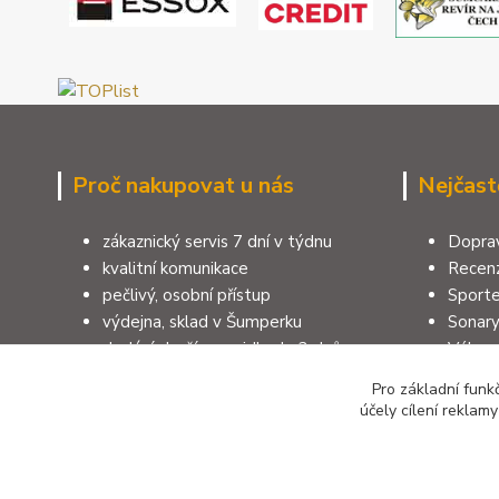
Proč nakupovat u nás
Nejčast
zákaznický servis 7 dní v týdnu
Doprav
kvalitní komunikace
Recenz
pečlivý, osobní přístup
Sporte
výdejna, sklad v Šumperku
Sonar
dodání zboží zpravidla do 3 dnů
Výbav
100% zákazníků doporučuje e-shop
Pruty 
Pro základní funk
rodinná firma, více jak 40 let
Jak vy
účely cílení reklam
zkušeností, 10 let na trhu