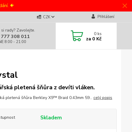
ání. 🐠
Přihlášení
CZK
 si rady? Zavolejte.
0
ks
 777 308 011
za
0 Kč
NE 8:00 - 21:00
ystal
řská pletená šňůra z devíti vláken.
ká pletená šňůra Berkley X9™ Braid 0.43mm 59...
celý popis
Skladem
tupnost