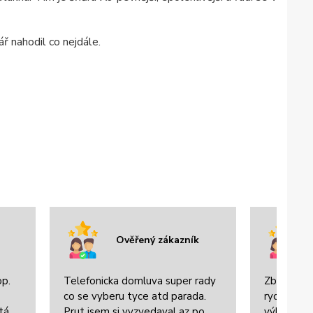
ář nahodil co nejdále.
Ověřený zákazník
op.
Telefonicka domluva super rady
Zboží bylo
co se vyberu tyce atd parada.
rychle dor
tá
Prut jsem si vyzvedaval az po
výbornou 