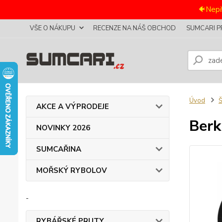
🐠Nepř
VŠE O NÁKUPU
RECENZE NA NÁŠ OBCHOD
SUMCARI P
Úvod
AKCE A VÝPRODEJE
Berk
NOVINKY 2026
SUMCAŘINA
MOŘSKÝ RYBOLOV
-
RYBÁŘSKÉ PRUTY