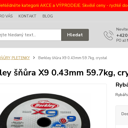
ehlédněte kategorii AKCE a VÝPRODEJE. Skvělé ceny - rychlé dod
RO VÁS
KONTAKT
BLOG
Nevíte
Hledat
+420
PO až 
ŠŇŮRY, PLETENKY
Berkley šňůra X9 0.43mm 59.7kg, crystal
ley šňůra X9 0.43mm 59.7kg, cr
Rybá
Rybářs
Dos