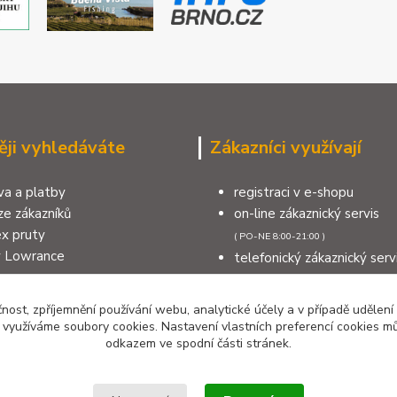
ěji vyhledáváte
Zákazníci využívají
a a platby
registraci v e-shopu
e zákazníků
on-line zákaznický servis
x pruty
( PO-NE 8:00-21:00 )
y Lowrance
telefonický zákaznický serv
a na sumce
( PO-NE 8:00-21:00 )
na moře
výdejní místo v Šumperku
čnost, zpříjemnění používání webu, analytické účely a v případě udělení
měnit nebo reklamovat zboží
kontakty
y využíváme soubory cookies. Nastavení vlastních preferencí cookies mů
odkazem ve spodní části stránek.