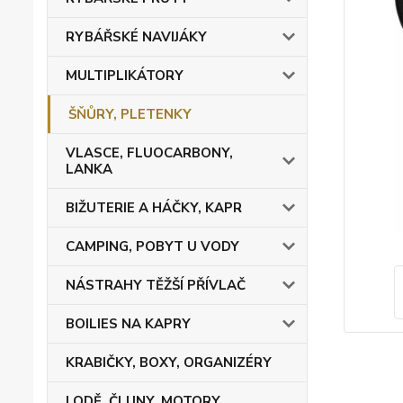
RYBÁŘSKÉ NAVIJÁKY
MULTIPLIKÁTORY
ŠŇŮRY, PLETENKY
VLASCE, FLUOCARBONY,
LANKA
BIŽUTERIE A HÁČKY, KAPR
CAMPING, POBYT U VODY
NÁSTRAHY TĚŽŠÍ PŘÍVLAČ
BOILIES NA KAPRY
KRABIČKY, BOXY, ORGANIZÉRY
LODĚ, ČLUNY, MOTORY,