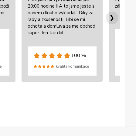
zboží
20:00 hodine !! A to jsme jeste s
zákazníke
lmi
panem dlouho vykladali. Diky za
❯
rady a zkusenosti. Libi se mi
ochota a domluva za me obchod
super. Jen tak dal !
100 %
e
kvalita komunikace