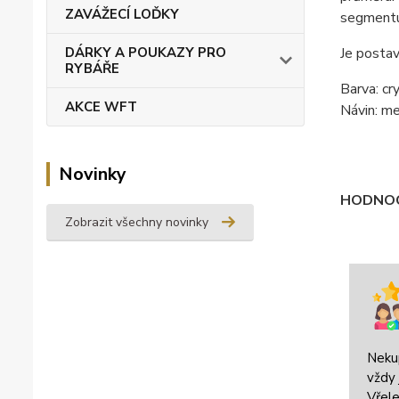
ZAVÁŽECÍ LOĎKY
segmentu 
DÁRKY A POUKAZY PRO
Je postav
RYBÁŘE
Barva: cr
AKCE WFT
Návin: m
Novinky
HODNOC
Zobrazit všechny novinky
Neku
vždy 
Vřele