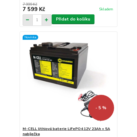
7 999 Kč
7 599 Kč
Skladem
Přidat do košíku
Novinka
- 5 %
M-CELL lithiová baterie LiFePO4 12V 23Ah + 5A
nabíječka