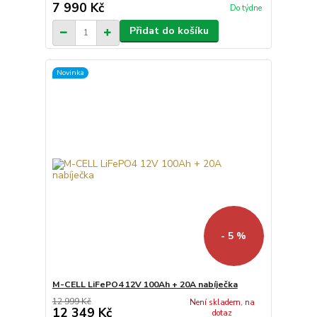
7 990 Kč
Do týdne
Přidat do košíku
Novinka
- 5 %
M-CELL LiFePO4 12V 100Ah + 20A nabíječka
12 999 Kč
Není skladem, na
12 349 Kč
dotaz