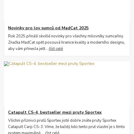
Novinky pro lov sumců od MadCat 2025
Rok 2025 přináší skvělé novinky pro všechny milovníky sumcařiny.
Značka MadCat opět posouvá hranice kvality a moderního designu,
aby vám přinesla ješt...
číst celé
Catapult CS-4, bestseller mezi pruty Sportex
Všichni příznivci prutů Sportex jistě dobře znáte pruty Sportex
Catapult Carp CS-3. Víme, že každý kdo tento prut vlastní je s tímto
prutem maximálně ...
číst celé