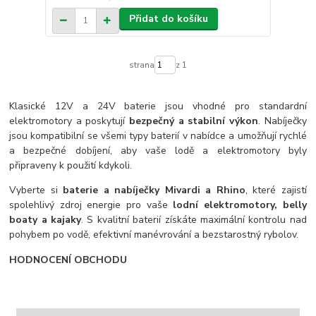
Přidat do košíku
strana
z 1
Klasické 12V a 24V baterie jsou vhodné pro standardní
elektromotory a poskytují
bezpečný a stabilní výkon
. Nabíječky
jsou kompatibilní se všemi typy baterií v nabídce a umožňují rychlé
a bezpečné dobíjení, aby vaše lodě a elektromotory byly
připraveny k použití kdykoli.
Vyberte si
baterie a nabíječky Mivardi a Rhino
, které zajistí
spolehlivý zdroj energie pro vaše
lodní elektromotory, belly
boaty a kajaky
. S kvalitní baterií získáte maximální kontrolu nad
pohybem po vodě, efektivní manévrování a bezstarostný rybolov.
HODNOCENÍ OBCHODU