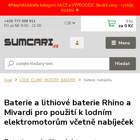
🐠Nepřehlédněte kategorii AKCE a VÝPRODEJE. Skvělé ceny - rychlé
dodání. 🐠
0
ks
+420 777 308 011
CZK
za
0 Kč
PO až NE 8:00 - 21:00
Menu
Hledat
Úvod
LODĚ, ČLUNY, MOTORY, BATERIE
baterie, nabíječky
Baterie a lithiové baterie Rhino a
Mivardi pro použití k lodním
elektromotorům včetně nabíječek