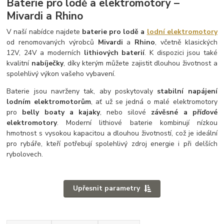
Baterie pro lodě a elektromotory –
Mivardi a Rhino
V naší nabídce najdete
baterie pro lodě a
lodní elektromotory
od renomovaných výrobců
Mivardi
a
Rhino
, včetně klasických
12V, 24V a moderních
lithiových baterií
. K dispozici jsou také
kvalitní
nabíječky
, díky kterým můžete zajistit dlouhou životnost a
spolehlivý výkon vašeho vybavení.
Baterie jsou navrženy tak, aby poskytovaly
stabilní napájení
lodním elektromotorům
, ať už se jedná o malé elektromotory
pro
belly boaty a kajaky
, nebo silové
závěsné a příďové
elektromotory
. Moderní lithiové baterie kombinují nízkou
hmotnost s vysokou kapacitou a dlouhou životností, což je ideální
pro rybáře, kteří potřebují spolehlivý zdroj energie i při delších
rybolovech.
Upřesnit parametry