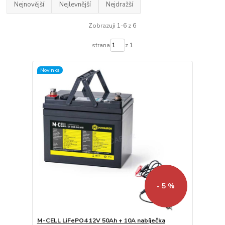
Nejnovější
Nejlevnější
Nejdražší
Zobrazuji 1-6 z 6
strana
z 1
Novinka
- 5 %
M-CELL LiFePO4 12V 50Ah + 10A nabíječka