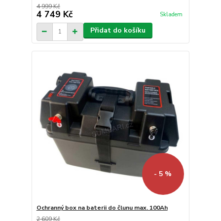
4 999 Kč
4 749 Kč
Skladem
Přidat do košíku
- 5 %
Ochranný box na baterii do člunu max. 100Ah
2 609 Kč