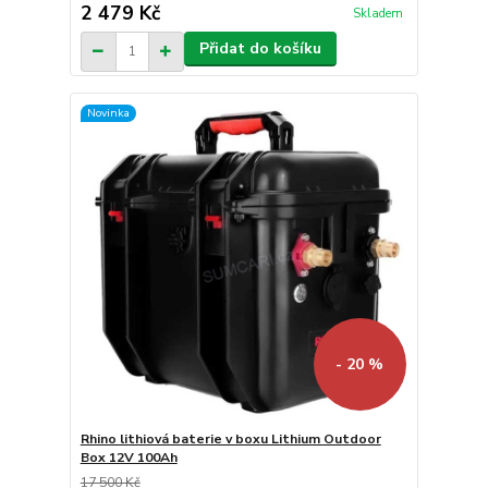
2 479 Kč
Skladem
Přidat do košíku
Novinka
- 20 %
Rhino lithiová baterie v boxu Lithium Outdoor
Box 12V 100Ah
17 500 Kč