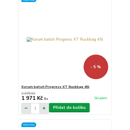
- 5 %
Korum batoh Progress XT Ruckbag 45l
2 075 Kč
1 971 Kč
Skladem
/
ks
Přidat do košíku
Novinka