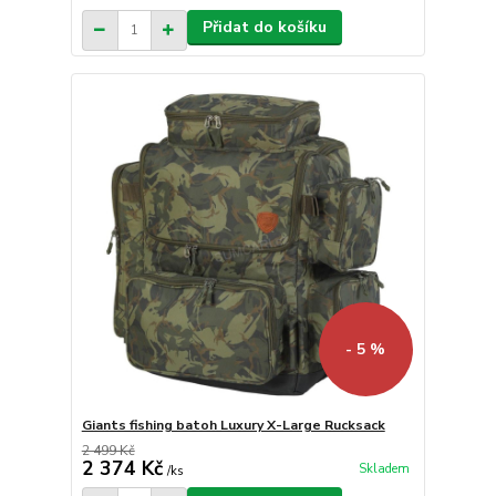
Přidat do košíku
- 5 %
Giants fishing batoh Luxury X-Large Rucksack
2 499 Kč
2 374 Kč
Skladem
/
ks