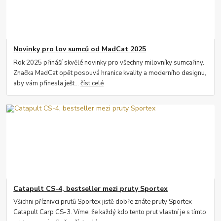
Novinky pro lov sumců od MadCat 2025
Rok 2025 přináší skvělé novinky pro všechny milovníky sumcařiny.
Značka MadCat opět posouvá hranice kvality a moderního designu,
aby vám přinesla ješt...
číst celé
Catapult CS-4, bestseller mezi pruty Sportex
Všichni příznivci prutů Sportex jistě dobře znáte pruty Sportex
Catapult Carp CS-3. Víme, že každý kdo tento prut vlastní je s tímto