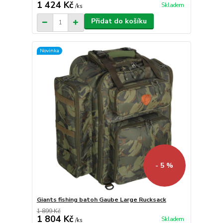
1 424 Kč
Skladem
/
ks
Přidat do košíku
Novinka
- 5 %
Giants fishing batoh Gaube Large Rucksack
1 899 Kč
1 804 Kč
Skladem
/
ks