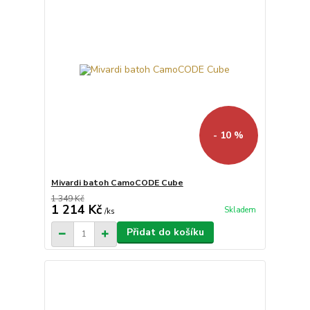
- 10 %
Mivardi batoh CamoCODE Cube
1 349 Kč
1 214 Kč
Skladem
/
ks
Přidat do košíku