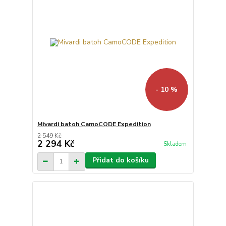
- 10 %
Mivardi batoh CamoCODE Expedition
2 549 Kč
2 294 Kč
Skladem
Přidat do košíku