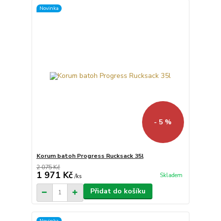
Novinka
- 5 %
Korum batoh Progress Rucksack 35l
2 075 Kč
1 971 Kč
Skladem
/
ks
Přidat do košíku
Novinka