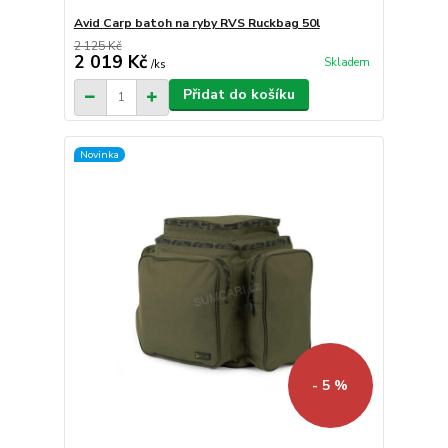
Avid Carp batoh na ryby RVS Ruckbag 50l
2 125 Kč
2 019 Kč
Skladem
/
ks
Přidat do košíku
Novinka
- 5 %