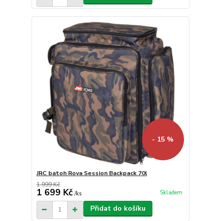
- 15 %
JRC batoh Rova Session Backpack 70l
1 999 Kč
1 699 Kč
Skladem
/
ks
Přidat do košíku