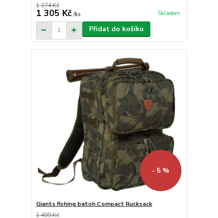
1 374 Kč
1 305 Kč
Skladem
/
ks
Přidat do košíku
- 5 %
Giants fishing batoh Compact Rucksack
1 499 Kč