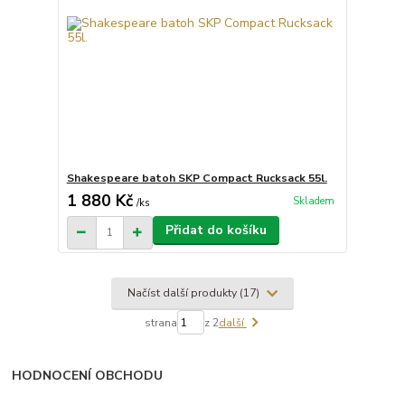
Shakespeare batoh SKP Compact Rucksack 55l.
1 880 Kč
Skladem
/
ks
Přidat do košíku
Načíst další produkty (17)
strana
z 2
další
HODNOCENÍ OBCHODU