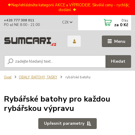
🐠Nepřehlédněte kategorii AKCE a VÝPRODEJE. Skvělé ceny - rychlé
dodání. 🐠
0
ks
+420 777 308 011
CZK
za
0 Kč
PO až NE 8:00 - 21:00
Menu
Hledat
Úvod
OBALY, BATOHY, TAŠKY
rybářské batohy
Rybářské batohy pro každou
rybářskou výpravu
Upřesnit parametry