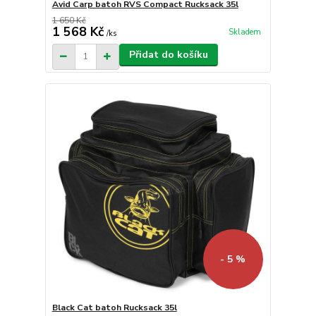
Avid Carp batoh RVS Compact Rucksack 35l
1 650 Kč
1 568 Kč
Skladem
/
ks
Přidat do košíku
- 5 %
Black Cat batoh Rucksack 35l