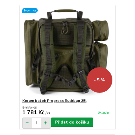
Novinka
- 5 %
Korum batoh Progress Ruckbag 35l
1 875 Kč
1 781 Kč
Skladem
/
ks
Přidat do košíku