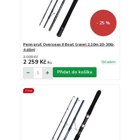
- 25 %
Penn prut Overseas II Boat travel 2.10m 20-30lb,
4 dílný
3 008 Kč
2 259 Kč
Skladem
/
ks
Přidat do košíku
Akce