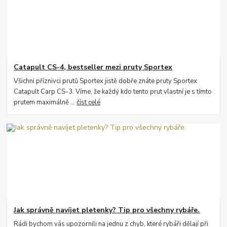
Catapult CS-4, bestseller mezi pruty Sportex
Všichni příznivci prutů Sportex jistě dobře znáte pruty Sportex
Catapult Carp CS-3. Víme, že každý kdo tento prut vlastní je s tímto
prutem maximálně ...
číst celé
Jak správně navíjet pletenky? Tip pro všechny rybáře.
Rádi bychom vás upozornili na jednu z chyb, které rybáři dělají při