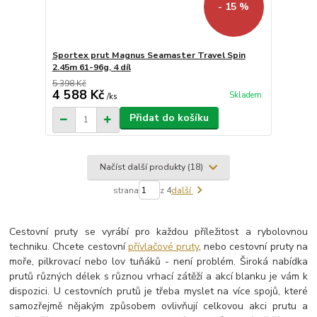
- 15 %
Sportex prut Magnus Seamaster Travel Spin
2.45m 61-96g, 4 díl
5 398 Kč
4 588 Kč
Skladem
/
ks
Přidat do košíku
Načíst další produkty (18)
strana
z 4
další
Cestovní pruty se vyrábí pro každou příležitost a rybolovnou
techniku. Chcete cestovní
přívlačové pruty
, nebo cestovní pruty na
moře, pilkrovací nebo lov tuňáků - není problém. Široká nabídka
prutů různých délek s různou vrhací zátěží a akcí blanku je vám k
dispozici. U cestovních prutů je třeba myslet na více spojů, které
samozřejmě nějakým způsobem ovlivňují celkovou akci prutu a