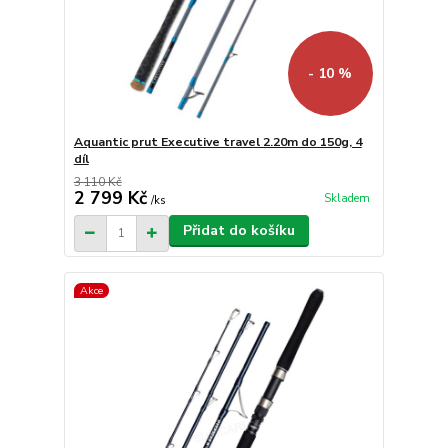
- 10 %
Aquantic prut Executive travel 2.20m do 150g, 4
díl
3 110 Kč
2 799 Kč
Skladem
/
ks
Přidat do košíku
Akce