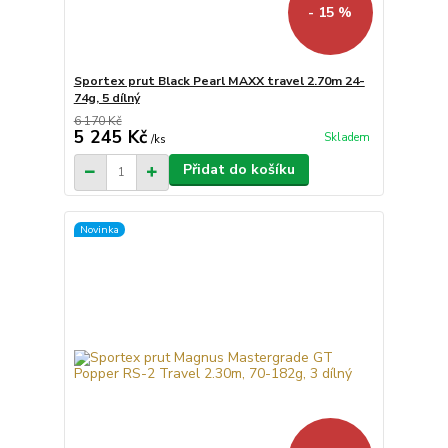
- 15 %
Sportex prut Black Pearl MAXX travel 2.70m 24-
74g, 5 dílný
6 170 Kč
5 245 Kč
Skladem
/
ks
Přidat do košíku
Novinka