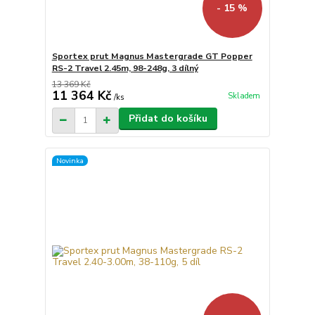
- 15 %
Sportex prut Magnus Mastergrade GT Popper
RS-2 Travel 2.45m, 98-248g, 3 dílný
13 369 Kč
11 364 Kč
Skladem
/
ks
Přidat do košíku
Novinka