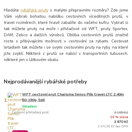
Hledáte
rybářské pruty
s malými přepravními rozměry? Zde jsme
Vám vybrali bohatou nabídku cestovních vícedílných prutů, v
travel rozměrech, které hravě zabalíte do vašeho kufru. Vybrat si
tak můžete pruty na moře i přívlačové od WFT, pruty Sportex,
DAM, Zebco a dalších výrobců. Obliba cestovních prutů značně
roste s přibývajícími možnosti v cestování za rybami. Cestovat
letadlem tak můžete i se svými cestovními pruty na ryby, na které
jste zvyklí. Některé z prutů se nabízí v transportních tubusech,
některé jen v látkovém obalu.
Nejprodávanější rybářské potřeby
WFT cestovní prut Charisma Senso Pilk travel LTC 2.40m
1.
50-190g, 5díl
Skladem
Cestovní přívlačový prut.
3 189 Kč
10 % sleva
2 870 Kč
2 371,90 Kč bez DPH