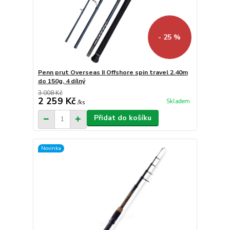
- 25 %
Penn prut Overseas II Offshore spin travel 2.40m
do 150g, 4 dílný
3 008 Kč
2 259 Kč
Skladem
/
ks
Přidat do košíku
Novinka