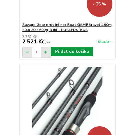
- 25 %
Savage Gear prut Inliner Boat GAME travel 1.90m
50lb 200-600g, 3 díl - POSLEDNÍ KUS
3 362 Kč
2 521 Kč
Skladem
/
ks
Přidat do košíku