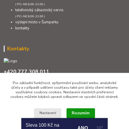
( PO-NE 8:00-21:00 )
telefonický zákaznický servis
( PO-NE 8:00-21:00 )
výdejní místo v Šumperku
kontakty
Kontakty
+420 777 308 011
PO až NE 8:00 - 21:00
Pro základní funkčnost, zpříjemnění používání webu, analytické
účely a v případě udělení souhlasu také pro účely cílení reklamy
info@sumcari.cz
využíváme soubory cookies. Nastavení vlastních preferencí
cookies můžete kdykoli upravit odkazem ve spodní části stránek.
Rozumím
Nastavení
Sleva 100 Kč na
ANO
NE
Copyright 2026 © SUMCARI.cz