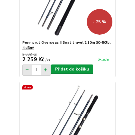
- 25 %
Penn prut Overseas II Boat travel 2.10m 30-50lb,
4 dílný
3 008 Kč
2 259 Kč
Skladem
/
ks
Přidat do košíku
Akce