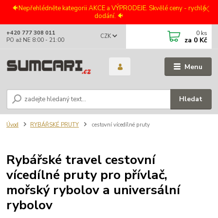
🐠Nepřehlédněte kategorii AKCE a VÝPRODEJE. Skvělé ceny - rychlé
dodání. 🐠
0
ks
+420 777 308 011
CZK
za
0 Kč
PO až NE 8:00 - 21:00
Menu
Hledat
Úvod
RYBÁŘSKÉ PRUTY
cestovní vícedílné pruty
Rybářské travel cestovní
vícedílné pruty pro přívlač,
mořský rybolov a universální
rybolov