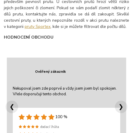
především pevnost prutu. U cestovních prutů hrozí větší riziko
jejich poškození či zlomení. Pokud se vám podaří zlomit některý z
dílů prutu, kontaktujte nás, zpravidla se dá díl zakoupit. Skvělé
cestovní pruty, u kterých nepoznáte rozdíl v akci prutu naleznete
v kategorii
pruty Sportex
, kde si je můžete filtrovat dle počtu dílů.
HODNOCENÍ OBCHODU
Ověřený zákazník
Nekupoval jsem zde poprvé a vždy jsem jsem byl spokojen.
Vřele doporučuji tento obchod.
❮
❯
100 %
dodací lhůta