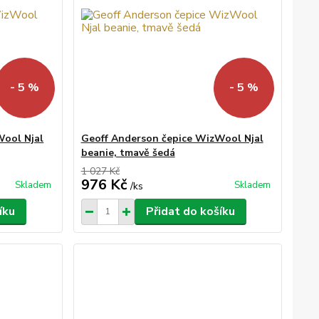
- 5 %
- 5 %
Wool Njal
Geoff Anderson čepice WizWool Njal
beanie, tmavě šedá
1 027 Kč
976 Kč
Skladem
Skladem
/
ks
íku
Přidat do košíku