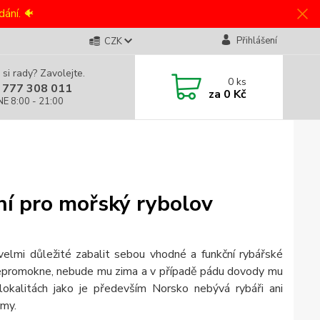
ání. 🐠
Přihlášení
CZK
 si rady? Zavolejte.
0
ks
 777 308 011
za
0 Kč
NE 8:00 - 21:00
ní pro mořský rybolov
velmi důležité zabalit sebou vhodné a funkční rybářské
 nepromokne, nebude mu zima a v případě pádu dovody mu
lokalitách jako je především Norsko nebývá rybáři ani
rmy.