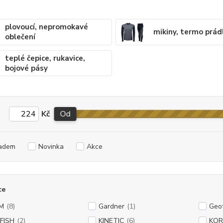
plovoucí, nepromokavé
mikiny, termo prád
oblečení
teplé čepice, rukavice,
bojové pásy
Kč
Od
adem
Novinka
Akce
ce
M
(8)
Gardner
(1)
Geo
 FISH
(2)
KINETIC
(6)
KO