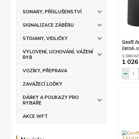
SONARY, PŘÍSLUŠENSTVÍ
SIGNALIZACE ZÁBĚRU
STOJANY, VIDLIČKY
Geoff A
černé, v
VYLOVENÍ, UCHOVÁNÍ, VÁŽENÍ
1 080 Kč
RYB
1 026
VOZÍKY, PŘEPRAVA
ZAVÁŽECÍ LOĎKY
DÁRKY A POUKAZY PRO
RYBÁŘE
AKCE WFT