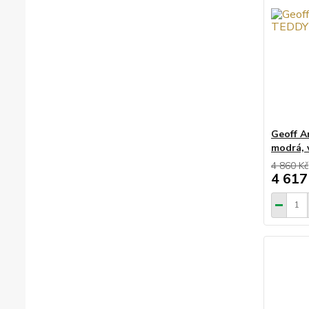
Geoff A
modrá, 
4 860 Kč
4 617