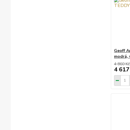
Geoff A
modrá, v
4 860 Kč
4 617