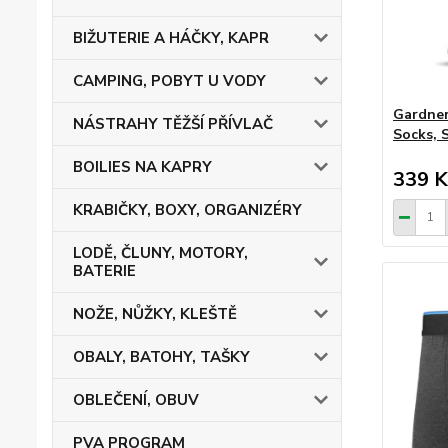
BIŽUTERIE A HÁČKY, KAPR
CAMPING, POBYT U VODY
Gardner
NÁSTRAHY TĚŽŠÍ PŘÍVLAČ
Socks, 
BOILIES NA KAPRY
339 K
KRABIČKY, BOXY, ORGANIZÉRY
LODĚ, ČLUNY, MOTORY,
BATERIE
NOŽE, NŮŽKY, KLEŠTĚ
OBALY, BATOHY, TAŠKY
OBLEČENÍ, OBUV
PVA PROGRAM