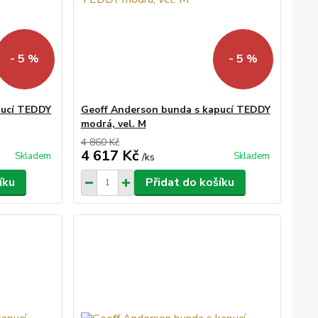
- 5 %
- 5 %
pucí TEDDY
Geoff Anderson bunda s kapucí TEDDY
modrá, vel. M
4 860 Kč
4 617 Kč
Skladem
Skladem
/
ks
íku
Přidat do košíku