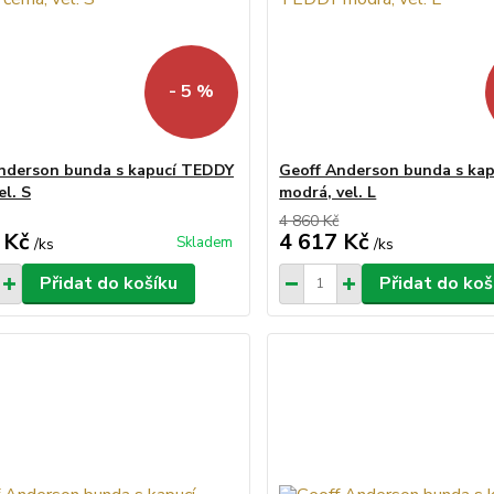
- 5 %
nderson bunda s kapucí TEDDY
Geoff Anderson bunda s ka
el. S
modrá, vel. L
4 860 Kč
 Kč
4 617 Kč
Skladem
/
ks
/
ks
Přidat do košíku
Přidat do koš