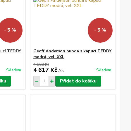
- 5 %
- 5 %
pucí TEDDY
Geoff Anderson bunda s kapucí TEDDY
modrá, vel. XXL
4 860 Kč
4 617 Kč
Skladem
Skladem
/
ks
íku
Přidat do košíku