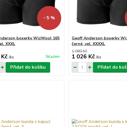
- 5 %
nderson boxerky WizWool 165
Geoff Anderson boxerky W
el. XXXL
černé, vel. XXXXL
1 080 Kč
 Kč
1 026 Kč
Skladem
/
ks
/
ks
Přidat do košíku
Přidat do koš