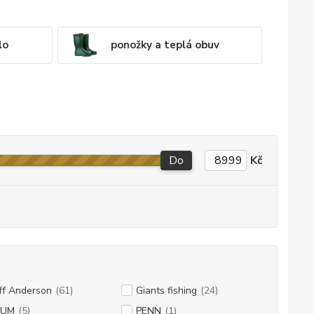
lo
ponožky a teplá obuv
Do
Kč
ff Anderson
(61)
Giants fishing
(24)
RUM
(5)
PENN
(1)