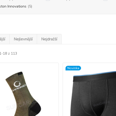
ston Innovations
(5)
jší
Nejlevnější
Nejdražší
1-18 z 113
Novinka