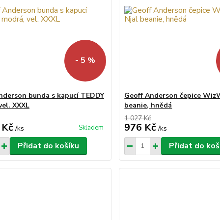
- 5 %
nderson bunda s kapucí TEDDY
Geoff Anderson čepice Wiz
vel. XXXL
beanie, hnědá
1 027 Kč
 Kč
976 Kč
Skladem
/
ks
/
ks
Přidat do košíku
Přidat do koš