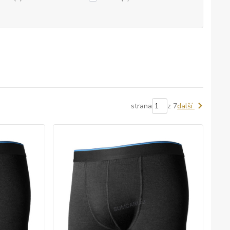
strana
z 7
další