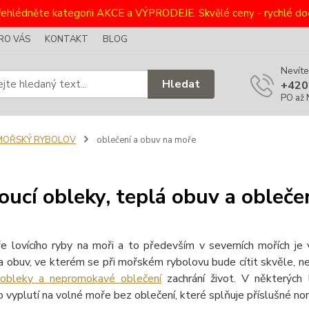
ehlédněte kategorii AKCE a VÝPRODEJE. Skvělé ceny - rychlé dod
RO VÁS
KONTAKT
BLOG
Nevíte
Hledat
+420
PO až 
MOŘSKÝ RYBOLOV
oblečení a obuv na moře
oucí obleky, teplá obuv a obleče
ře lovícího ryby na moři a to především v severních mořích je 
 a obuv, ve kterém se při mořském rybolovu bude cítit skvěle,
 obleky a nepromokavé oblečení
zachrání život. V některých 
vyplutí na volné moře bez oblečení, které splňuje příslušné no