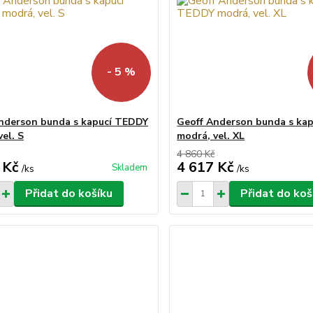
- 5 %
nderson bunda s kapucí TEDDY
Geoff Anderson bunda s ka
el. S
modrá, vel. XL
4 860 Kč
 Kč
4 617 Kč
Skladem
/
ks
/
ks
Přidat do košíku
Přidat do koš