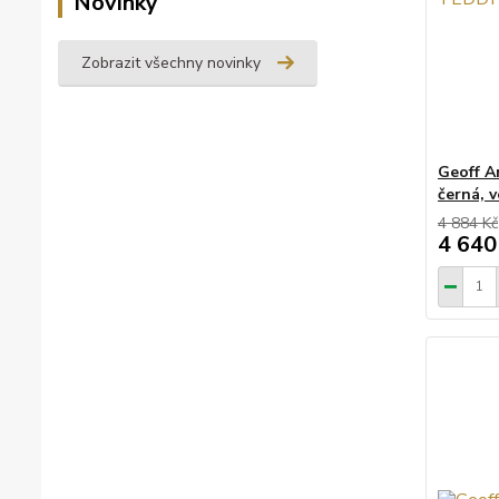
Novinky
Zobrazit všechny novinky
Geoff A
černá, v
4 884 Kč
4 640