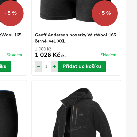
- 5 %
- 5 %
izWool 165
Geoff Anderson boxerky WizWool 165
černé, vel. XXL
1 080 Kč
1 026 Kč
Skladem
Skladem
/
ks
íku
Přidat do košíku