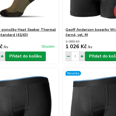
 ponožky Heat Seeker Thermal
Geoff Anderson boxerky W
Standard (41/43)
černé, vel. M
1 080 Kč
č
1 026 Kč
Skladem
/
ks
/
ks
Přidat do košíku
Přidat do koš
Novinka