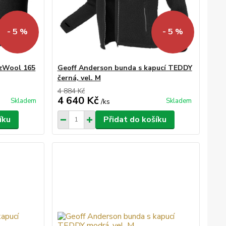
- 5 %
- 5 %
izWool 165
Geoff Anderson bunda s kapucí TEDDY
černá, vel. M
4 884 Kč
4 640 Kč
Skladem
Skladem
/
ks
íku
Přidat do košíku