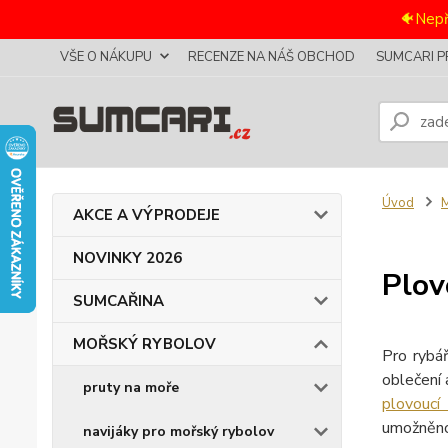
🐠Nepř
VŠE O NÁKUPU
RECENZE NA NÁŠ OBCHOD
SUMCARI P
Úvod
AKCE A VÝPRODEJE
NOVINKY 2026
Plov
SUMCAŘINA
MOŘSKÝ RYBOLOV
Pro rybá
oblečení
pruty na moře
plovoucí
umožněno 
navijáky pro mořský rybolov