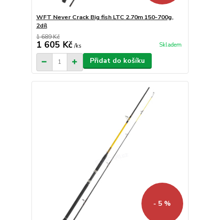
WFT Never Crack Big fish LTC 2.70m 150-700g,
2díl
1 689 Kč
1 605 Kč
Skladem
/
ks
Přidat do košíku
- 5 %