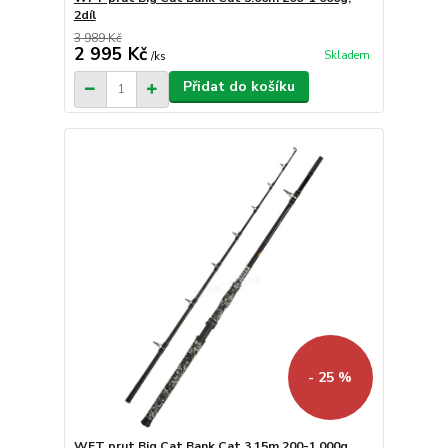
2díl
3 989 Kč
2 995 Kč
Skladem
/
ks
Přidat do košíku
- 25 %
WFT prut Big Cat Bank Cat 3.15m 200-1 000g,