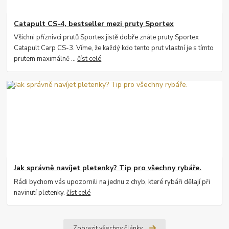
Catapult CS-4, bestseller mezi pruty Sportex
Všichni příznivci prutů Sportex jistě dobře znáte pruty Sportex
Catapult Carp CS-3. Víme, že každý kdo tento prut vlastní je s tímto
prutem maximálně ...
číst celé
Jak správně navíjet pletenky? Tip pro všechny rybáře.
Rádi bychom vás upozornili na jednu z chyb, které rybáři dělají při
navinutí pletenky.
číst celé
Zobrazit všechny články