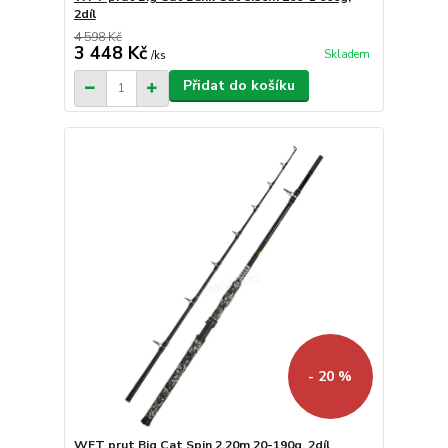
2díl
4 598 Kč
3 448 Kč
Skladem
/
ks
Přidat do košíku
- 20 %
WFT prut Big Cat Spin 2.20m 20-190g, 2díl