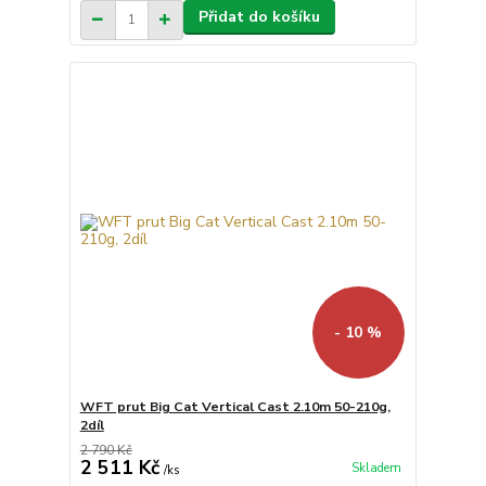
Přidat do košíku
- 10 %
WFT prut Big Cat Vertical Cast 2.10m 50-210g,
2díl
2 790 Kč
2 511 Kč
Skladem
/
ks