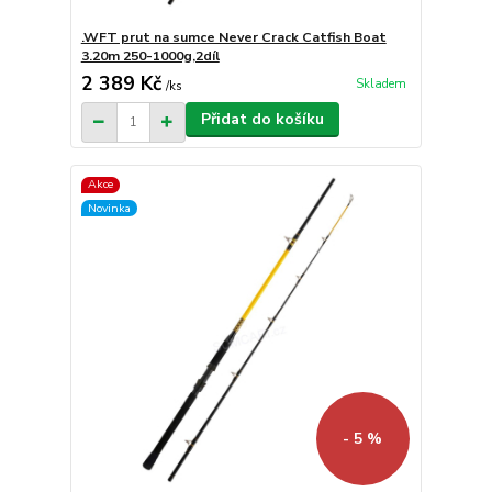
.WFT prut na sumce Never Crack Catfish Boat
3.20m 250-1000g,2díl
2 389 Kč
Skladem
/
ks
Přidat do košíku
Akce
Novinka
- 5 %