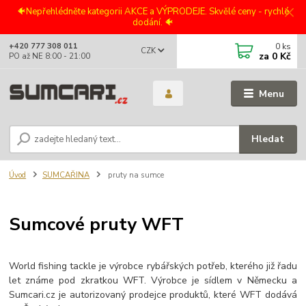
🐠Nepřehlédněte kategorii AKCE a VÝPRODEJE. Skvělé ceny - rychlé
dodání. 🐠
0
ks
+420 777 308 011
CZK
za
0 Kč
PO až NE 8:00 - 21:00
Menu
Hledat
Úvod
SUMCAŘINA
pruty na sumce
Sumcové pruty WFT
World fishing tackle je výrobce rybářských potřeb, kterého již řadu
let známe pod zkratkou WFT. Výrobce je sídlem v Německu a
Sumcari.cz je autorizovaný prodejce produktů, které WFT dodává