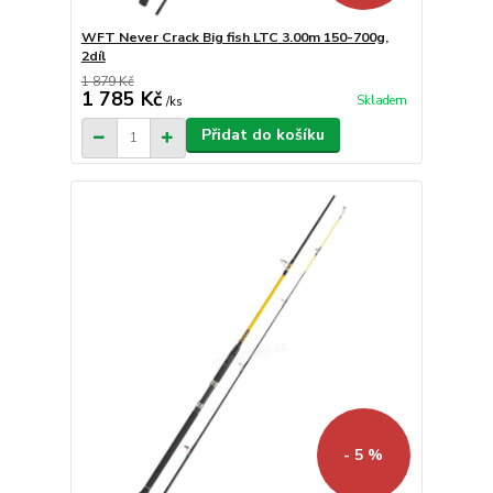
WFT Never Crack Big fish LTC 3.00m 150-700g,
2díl
1 879 Kč
1 785 Kč
Skladem
/
ks
Přidat do košíku
- 5 %