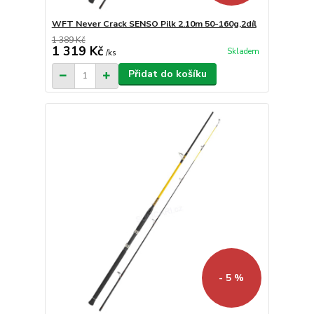
WFT Never Crack SENSO Pilk 2.10m 50-160g,2díl
1 389 Kč
1 319 Kč
Skladem
/
ks
Přidat do košíku
- 5 %