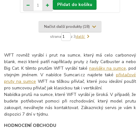
Přidat do košíku
Načíst další produkty (18)
strana
z 3
další
WFT rovněž vyrábí i prut na sumce, který má celo carbonový
blank, mezi které patří napříklady pruty z řady Catbuster a nebo
Big Cat. K těmto prutům WFT vyrábí také
navijáky na sumce
, pod
stejným jménem. V nabídce Sumcari.cz najdete také
přívlačové
pruty na sumce
WFT na těžkou přívlač, které jsou ideální použít
pro sumcovou přívlač jak klasickou tak i vertikální.
Nabídka prutů na sumce, které WFT vyrábí je široká. V případě, že
budete potřebovat pomoci při rozhodování, který model prutu
zakoupit, neváhejte nás kontaktovat. Zákaznický servis je vám k
dispozici 7 dní v týdnu.
HODNOCENÍ OBCHODU