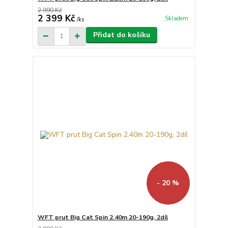
2 990 Kč
2 399 Kč
Skladem
/
ks
Přidat do košíku
- 20 %
WFT prut Big Cat Spin 2.40m 20-190g, 2díl