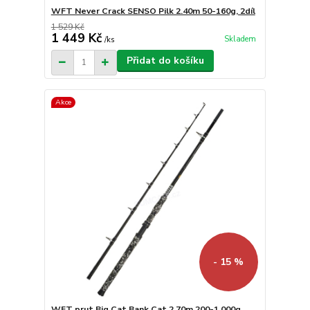
WFT Never Crack SENSO Pilk 2.40m 50-160g, 2díl
1 529 Kč
1 449 Kč
Skladem
/
ks
Přidat do košíku
Akce
- 15 %
WFT prut Big Cat Bank Cat 2.70m 200-1 000g,