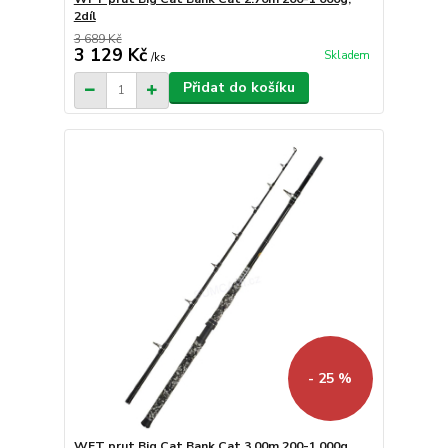
2díl
3 689 Kč
3 129 Kč
Skladem
/
ks
Přidat do košíku
- 25 %
WFT prut Big Cat Bank Cat 3.00m 200-1 000g,