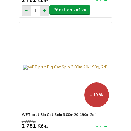
2 781 Kč
Skladem
/
ks
Přidat do košíku
- 10 %
WFT prut Big Cat Spin 3.00m 20-190g, 2díl
3 090 Kč
2 781 Kč
Skladem
/
ks