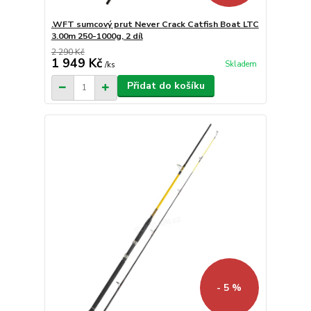
.WFT sumcový prut Never Crack Catfish Boat LTC
3.00m 250-1000g, 2 díl
2 290 Kč
1 949 Kč
Skladem
/
ks
Přidat do košíku
- 5 %