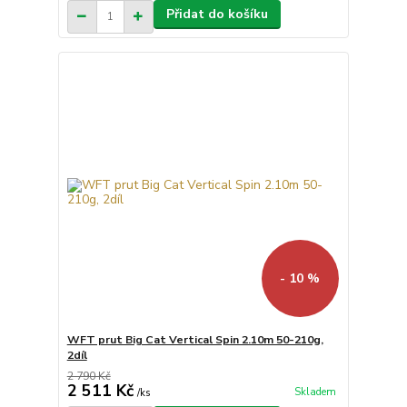
Přidat do košíku
- 10 %
WFT prut Big Cat Vertical Spin 2.10m 50-210g,
2díl
2 790 Kč
2 511 Kč
Skladem
/
ks