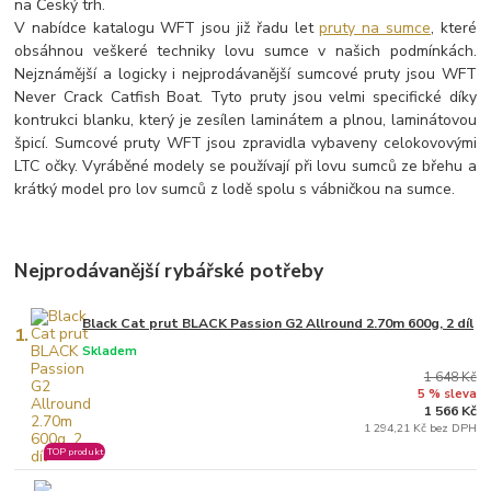
na Český trh.
V nabídce katalogu WFT jsou již řadu let
pruty na sumce
, které
obsáhnou veškeré techniky lovu sumce v našich podmínkách.
Nejznámější a logicky i nejprodávanější sumcové pruty jsou WFT
Never Crack Catfish Boat. Tyto pruty jsou velmi specifické díky
kontrukci blanku, který je zesílen laminátem a plnou, laminátovou
špicí. Sumcové pruty WFT jsou zpravidla vybaveny celokovovými
LTC očky. Vyráběné modely se používají při lovu sumců ze břehu a
krátký model pro lov sumců z lodě spolu s vábničkou na sumce.
Nejprodávanější rybářské potřeby
Black Cat prut BLACK Passion G2 Allround 2.70m 600g, 2 díl
1.
Skladem
1 648 Kč
5 % sleva
1 566 Kč
1 294,21 Kč bez DPH
TOP produkt