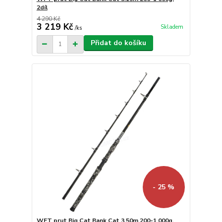
2díl
4 290 Kč
3 219 Kč
Skladem
/
ks
Přidat do košíku
- 25 %
WFT prut Big Cat Bank Cat 3.50m 200-1 000g,