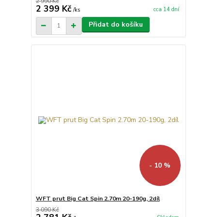
2 990 Kč
2 399 Kč
cca 14 dní
/
ks
Přidat do košíku
- 10 %
WFT prut Big Cat Spin 2.70m 20-190g, 2díl
3 090 Kč