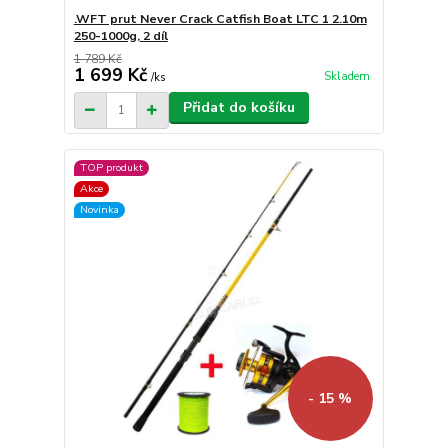
.WFT prut Never Crack Catfish Boat LTC 1 2.10m
250-1000g, 2 díl
1 789 Kč
1 699 Kč
Skladem
/
ks
Přidat do košíku
TOP produkt
Akce
Novinka
- 15 %