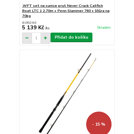
.WFT set na sumce prut Never Crack Catfish
Boat LTC 1 2.70m + Penn Slammer 760 + šňůra na
70kg
6 052 Kč
5 139 Kč
Skladem
/
ks
Přidat do košíku
- 15 %