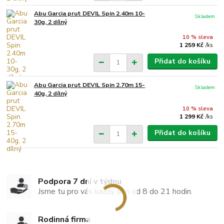
Abu Garcia prut DEVIL Spin 2.40m 10-
Skladem
30g, 2 dílný
10 % sleva
1 259 Kč
/
ks
Přidat do košíku
Abu Garcia prut DEVIL Spin 2.70m 15-
Skladem
40g, 2 dílný
10 % sleva
1 299 Kč
/
ks
Přidat do košíku
Podpora 7 dní v týdnu
Jsme tu pro vás každý den od 8 do 21 hodin.
Rodinná firma