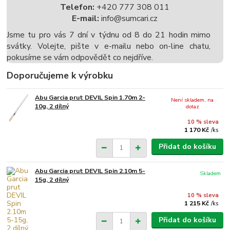
Telefon:
+420 777 308 011
E-mail:
info@sumcari.cz
Jsme tu pro vás 7 dní v týdnu od 8 do 21 hodin mimo
svátky. Volejte, pište v e-mailu nebo on-line chatu,
pokusíme se vám odpovědět co nejdříve.
Doporučujeme k výrobku
Abu Garcia prut DEVIL Spin 1.70m 2-
Není skladem, na
10g, 2 dílný
dotaz
10 % sleva
1 170 Kč
/
ks
Přidat do košíku
Abu Garcia prut DEVIL Spin 2.10m 5-
Skladem
15g, 2 dílný
10 % sleva
1 215 Kč
/
ks
Přidat do košíku