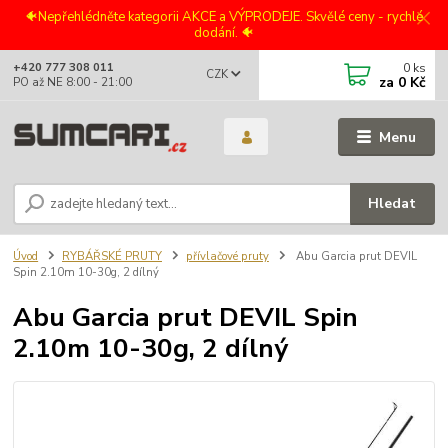
🐠Nepřehlédněte kategorii AKCE a VÝPRODEJE. Skvělé ceny - rychlé
dodání. 🐠
0
ks
+420 777 308 011
CZK
za
0 Kč
PO až NE 8:00 - 21:00
Menu
Hledat
Úvod
RYBÁŘSKÉ PRUTY
přívlačové pruty
Abu Garcia prut DEVIL
Spin 2.10m 10-30g, 2 dílný
Abu Garcia prut DEVIL Spin
2.10m 10-30g, 2 dílný