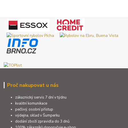
Proč nakupovat u nás
zákaznický servis 7 dní v týdnu
kvalitní komunikace
pečlivý, osobní přístup
výdejna, sklad v Šumperku
dodání zboží zpravidla do 3 dnů
100% zákazníků doporučuje e-shop