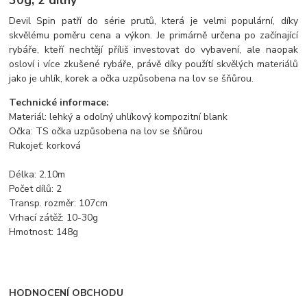
Devil Spin patří do série prutů, která je velmi populární, díky
skvělému poměru cena a výkon. Je primárně určena po začínající
rybáře, kteří nechtějí příliš investovat do vybavení, ale naopak
osloví i více zkušené rybáře, právě díky použítí skvělých materiálů
jako je uhlík, korek a očka uzpůsobena na lov se šňůrou.
Technické informace:
Materiál: lehký a odolný uhlíkový kompozitní blank
Očka: TS očka uzpůsobena na lov se šňůrou
Rukojeť: korková
Délka: 2.10m
Počet dílů: 2
Transp. rozměr: 107cm
Vrhací zátěž: 10-30g
Hmotnost: 148g
HODNOCENÍ OBCHODU