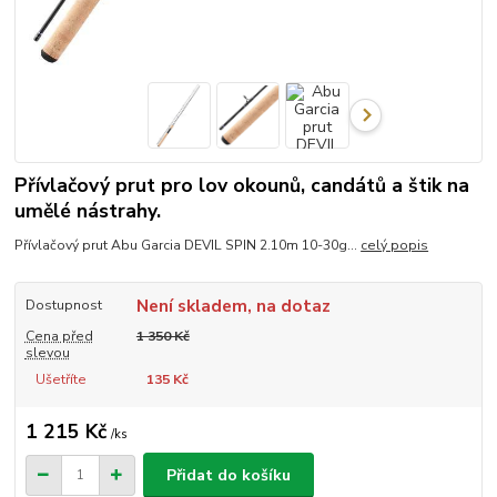
Přívlačový prut pro lov okounů, candátů a štik na
umělé nástrahy.
Přívlačový prut Abu Garcia DEVIL SPIN 2.10m 10-30g...
celý popis
Není skladem, na dotaz
Dostupnost
Cena před
1 350 Kč
slevou
Ušetříte
135 Kč
1 215 Kč
/
ks
Přidat do košíku