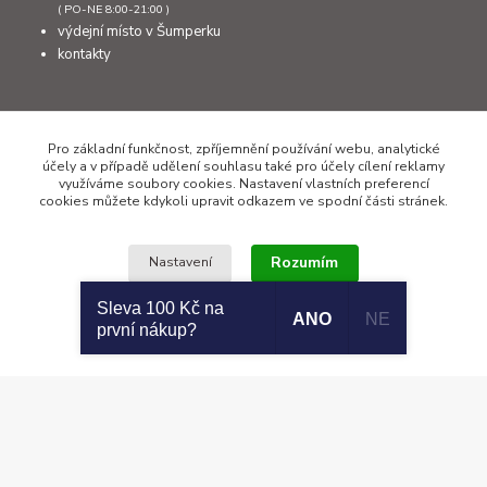
( PO-NE 8:00-21:00 )
výdejní místo v Šumperku
kontakty
Kontakty
Pro základní funkčnost, zpříjemnění používání webu, analytické
účely a v případě udělení souhlasu také pro účely cílení reklamy
využíváme soubory cookies. Nastavení vlastních preferencí
cookies můžete kdykoli upravit odkazem ve spodní části stránek.
+420 777 308 011
PO až NE 8:00 - 21:00
Rozumím
Nastavení
info@sumcari.cz
Sleva 100 Kč na
ANO
NE
první nákup?
Souhlas můžete odmítnout
zde
.
Copyright 2026 © SUMCARI.cz
Vytvořeno na
Eshop-rychle.cz