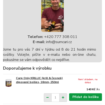
Telefon:
+420 777 308 011
E-mail:
info@sumcari.cz
Jsme tu pro vás 7 dní v týdnu od 8 do 21 hodin mimo
svátky. Volejte, pište v e-mailu nebo on-line chatu,
pokusíme se vám odpovědět co nejdříve.
Doporučujeme k výrobku
Carp Only KRILLIC (krill & česnek)
Není skladem, na
dipované boilies, 16mm, 250ml
dotaz
140 Kč
/
ks
Přidat do košíku