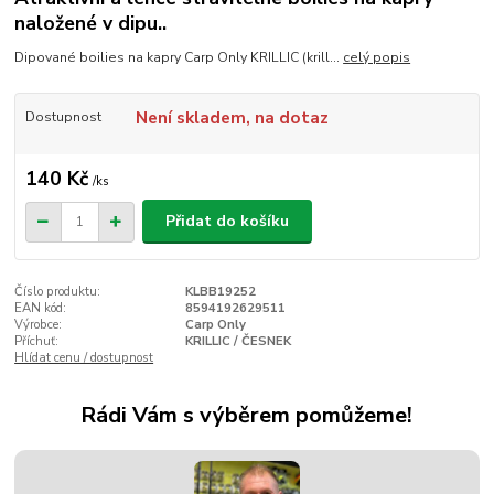
naložené v dipu..
Dipované boilies na kapry Carp Only KRILLIC (krill...
celý popis
Není skladem, na dotaz
Dostupnost
140 Kč
/
ks
Přidat do košíku
Číslo produktu:
KLBB19252
EAN kód:
8594192629511
Výrobce:
Carp Only
Příchuť:
KRILLIC / ČESNEK
Hlídat cenu / dostupnost
Rádi Vám s výběrem pomůžeme!