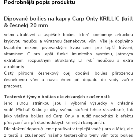
Podrobnější popis produktu
Dipované boilies na kapry Carp Only KRILLIC (krill
& česnek) 20 mm
velmi atraktivní a úspěšné boilies, které kombinuje arktickou
krylovou moučku a výraznou česnekovou vůni. Vše je doplněno
kvalitním mixem, pivovarskými kvasnicemi pro lepší trávení,
vitamínem C pro lepší funkci imunitního systému, játrovým
extraktem, rozpustnými atraktanty, LT rybí moučkou a extra
atraktanty.
Čistý přírodní česnekový olej dodává boilies přirozenou
česnekovou vůni a navíc ihned při dopadu do vody začne
pracovat.
Testerské týmy o boilies dle získaných zkušeností:
Jeho silnou stránkou jsou i výborné výsledky v chladné
vodě. Příchuť Krillic je díky svému složení lehce stravitelné, tak
jako většina boilies od Carp Only a tudíž nedochází k efektu
přesycení ani při dlouhodobých krmných kampaních.
Dle složení doporučujeme používat v teplejší vodě (jaro a léto), ale
z testů a zkušeností našeho testerského týmy vám toto boilies