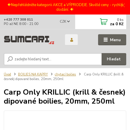
🐠Nepřehlédněte kategorii AKCE a VÝPRODEJE. Skvělé ceny - rychlé
dodání. 🐠
0
ks
+420 777 308 011
CZK
za
0 Kč
PO až NE 8:00 - 21:00
Menu
Hledat
Úvod
BOILIES NA KAPRY
chytací boilies
Carp Only KRILLIC (krill &
česnek) dipované boilies, 20mm, 250ml
Carp Only KRILLIC (krill & česnek)
dipované boilies, 20mm, 250ml