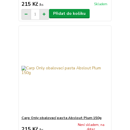
215 Kč
Skladem
/
ks
Přidat do košíku
Carp Only obalovací pasta Abslout Plum 150g
Není skladem, na
215 Kč
dotaz
/
ks