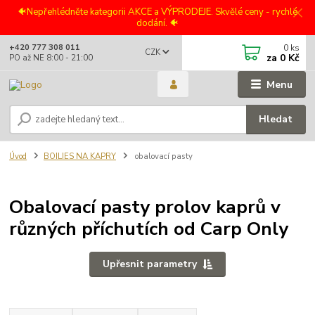
🐠Nepřehlédněte kategorii AKCE a VÝPRODEJE. Skvělé ceny - rychlé
dodání. 🐠
0
ks
+420 777 308 011
CZK
za
0 Kč
PO až NE 8:00 - 21:00
Menu
Hledat
Úvod
BOILIES NA KAPRY
obalovací pasty
Obalovací pasty prolov kaprů v
různých příchutích od Carp Only
Upřesnit parametry