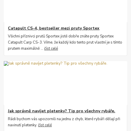
Catapult CS-4, bestseller mezi pruty Sportex
Všichni příznivci prutů Sportex jistě dobře znáte pruty Sportex
Catapult Carp CS-3. Víme, že každý kdo tento prut vlastní je s tímto
prutem maximálně ...
číst celé
Jak správně navíjet pletenky? Tip pro všechny rybáře.
Rádi bychom vás upozornili na jednu z chyb, které rybáři dělají při
navinutí pletenky.
číst celé