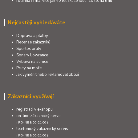
rodinná firma, více jak 40 let zkušeností, 10 let na trhu
Nejčastěji vyhledáváte
Doprava a platby
Recenze zákazníků
Sportex pruty
Sonary Lowrance
Výbava na sumce
Pruty na moře
Jak vyměnit nebo reklamovat zboží
Zákazníci využívají
registraci v e-shopu
on-line zákaznický servis
( PO-NE 8:00-21:00 )
telefonický zákaznický servis
( PO-NE 8:00-21:00 )