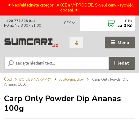
🐠Nepřehlédněte kategorii AKCE a VÝPRODEJE. Skvělé ceny - rychlé
dodání. 🐠
0
ks
+420 777 308 011
CZK
za
0 Kč
PO až NE 8:00 - 21:00
Menu
Hledat
Úvod
BOILIES NA KAPRY
posilovače, dipy
Carp Only Powder Dip
Ananas 100g
Carp Only Powder Dip Ananas
100g