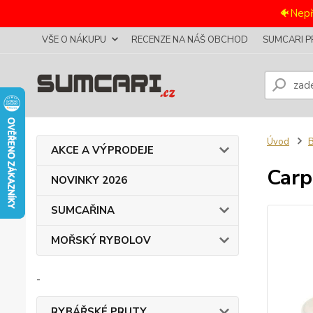
🐠Nepř
VŠE O NÁKUPU
RECENZE NA NÁŠ OBCHOD
SUMCARI P
Úvod
B
AKCE A VÝPRODEJE
Carp
NOVINKY 2026
SUMCAŘINA
MOŘSKÝ RYBOLOV
-
RYBÁŘSKÉ PRUTY