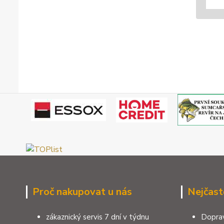
Proč nakupovat u nás
Nejčast
zákaznický servis 7 dní v týdnu
Doprav