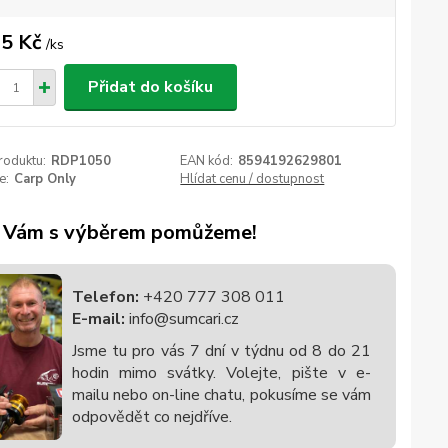
5 Kč
/
ks
Přidat do košíku
roduktu:
RDP1050
EAN kód:
8594192629801
e:
Carp Only
Hlídat cenu / dostupnost
 Vám s výběrem pomůžeme!
Telefon:
+420 777 308 011
E-mail:
info@sumcari.cz
Jsme tu pro vás 7 dní v týdnu od 8 do 21
hodin mimo svátky. Volejte, pište v e-
mailu nebo on-line chatu, pokusíme se vám
odpovědět co nejdříve.