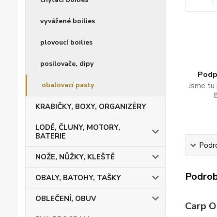
vyvážené boilies
plovoucí boilies
posilovače, dipy
Podpo
obalovací pasty
Jsme tu 
KRABIČKY, BOXY, ORGANIZÉRY
LODĚ, ČLUNY, MOTORY,
BATERIE
Podro
NOŽE, NŮŽKY, KLEŠTĚ
Podrob
OBALY, BATOHY, TAŠKY
OBLEČENÍ, OBUV
Carp O