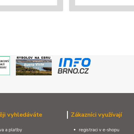
ěji vyhledáváte
Zákazníci využívají
a a platby
registraci v e-shopu