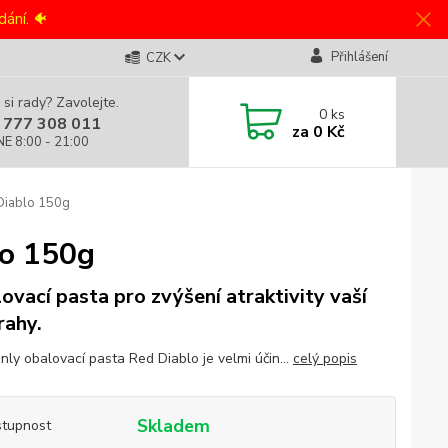
ání. 🐠
Přihlášení
CZK
 si rady? Zavolejte.
0
ks
 777 308 011
za
0 Kč
NE 8:00 - 21:00
Diablo 150g
lo 150g
ovací pasta pro zvýšení atraktivity vaší
rahy.
nly obalovací pasta Red Diablo je velmi účin...
celý popis
Skladem
tupnost