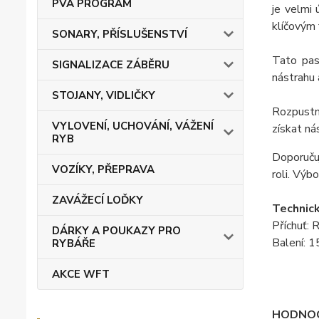
PVA PROGRAM
je velmi
klíčovým
SONARY, PŘÍSLUŠENSTVÍ
Tato pas
SIGNALIZACE ZÁBĚRU
nástrahu 
STOJANY, VIDLIČKY
Rozpustn
VYLOVENÍ, UCHOVÁNÍ, VÁŽENÍ
získat ná
RYB
Doporučuj
VOZÍKY, PŘEPRAVA
roli. Výb
ZAVÁŽECÍ LOĎKY
Technick
Příchuť: 
DÁRKY A POUKAZY PRO
Balení: 
RYBÁŘE
AKCE WFT
HODNOC