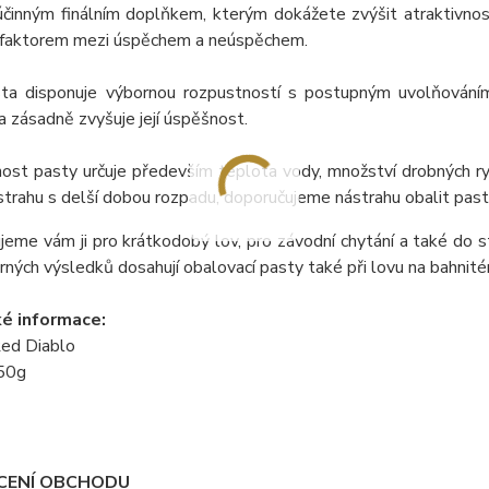
 účinným finálním doplňkem, kterým dokážete zvýšit atraktivnos
 faktorem mezi úspěchem a neúspěchem.
ta disponuje výbornou rozpustností s postupným uvolňováním 
a zásadně zvyšuje její úspěšnost.
ost pasty určuje především teplota vody, množství drobných ry
strahu s delší dobou rozpadu, doporučujeme nástrahu obalit pasto
eme vám ji pro krátkodobý lov, pro závodní chytání a také do s
orných výsledků dosahují obalovací pasty také při lovu na bahnit
é informace:
Red Diablo
150g
ENÍ OBCHODU