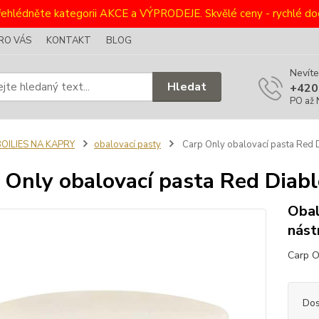
ehlédněte kategorii AKCE a VÝPRODEJE. Skvělé ceny - rychlé dod
RO VÁS
KONTAKT
BLOG
Nevíte
Hledat
+420
PO až 
OILIES NA KAPRY
obalovací pasty
Carp Only obalovací pasta Red 
 Only obalovací pasta Red Diab
Obal
nást
Carp O
Dos