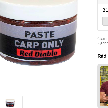
21
Číslo p
Výrobc
Rádi