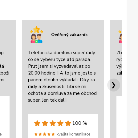
Ověřený zákazník
op.
Telefonicka domluva super rady
Zboží bylo
co se vyberu tyce atd parada.
rychle dor
tá
Prut jsem si vyzvedaval az po
výbornou 
zboží
20:00 hodine !! A to jsme jeste s
zákazníke
lmi
panem dlouho vykladali. Diky za
❯
rady a zkusenosti. Libi se mi
ochota a domluva za me obchod
super. Jen tak dal !
100 %
e
kvalita komunikace