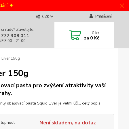
ání. 🐠
Přihlášení
CZK
 si rady? Zavolejte.
0
ks
 777 308 011
za
0 Kč
NE 8:00 - 21:00
 Liver 150g
er 150g
ovací pasta pro zvýšení atraktivity vaší
rahy.
ly obalovací pasta Squid Liver je velmi úči...
celý popis
Není skladem, na dotaz
tupnost