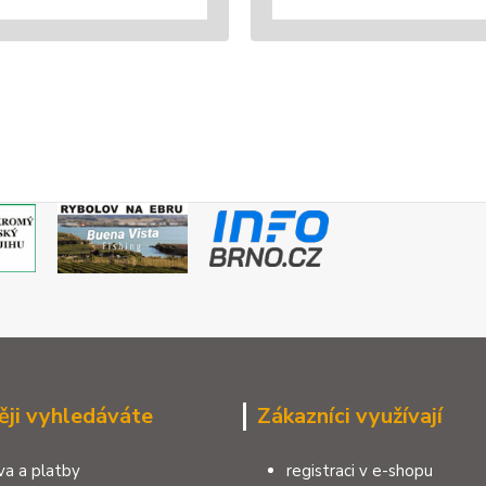
ěji vyhledáváte
Zákazníci využívají
a a platby
registraci v e-shopu