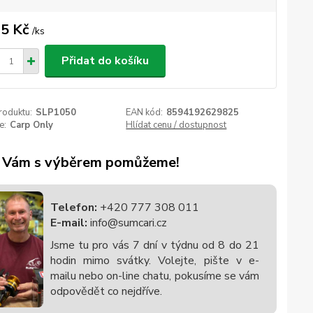
5 Kč
/
ks
Přidat do košíku
roduktu:
SLP1050
EAN kód:
8594192629825
e:
Carp Only
Hlídat cenu / dostupnost
 Vám s výběrem pomůžeme!
Telefon:
+420 777 308 011
E-mail:
info@sumcari.cz
Jsme tu pro vás 7 dní v týdnu od 8 do 21
hodin mimo svátky. Volejte, pište v e-
mailu nebo on-line chatu, pokusíme se vám
odpovědět co nejdříve.