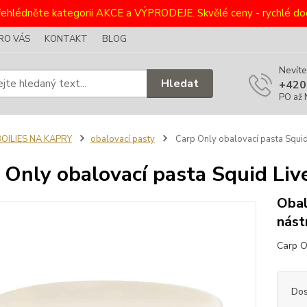
ehlédněte kategorii AKCE a VÝPRODEJE. Skvělé ceny - rychlé dod
RO VÁS
KONTAKT
BLOG
Nevíte
Hledat
+420
PO až 
OILIES NA KAPRY
obalovací pasty
Carp Only obalovací pasta Squid
 Only obalovací pasta Squid Liv
Obal
nást
Carp On
Dos