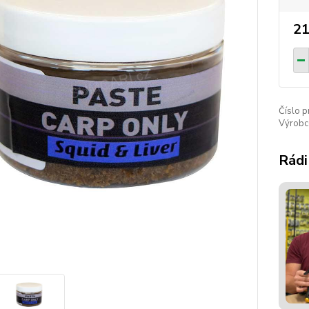
21
Číslo p
Výrobc
Rádi