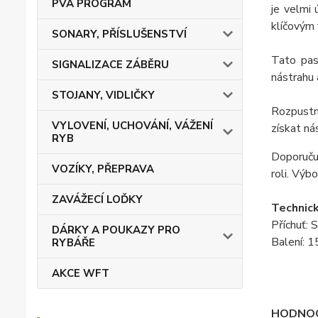
PVA PROGRAM
je velmi
klíčovým
SONARY, PŘÍSLUŠENSTVÍ
Tato pas
SIGNALIZACE ZÁBĚRU
nástrahu 
STOJANY, VIDLIČKY
Rozpustn
VYLOVENÍ, UCHOVÁNÍ, VÁŽENÍ
získat ná
RYB
Doporučuj
VOZÍKY, PŘEPRAVA
roli. Výb
ZAVÁŽECÍ LOĎKY
Technick
Příchuť: S
DÁRKY A POUKAZY PRO
Balení: 
RYBÁŘE
AKCE WFT
HODNOC