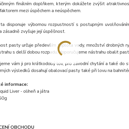
 účinným finálním doplňkem, kterým dokážete zvýšit atraktivnos
 faktorem mezi úspěchem a neúspěchem.
ta disponuje výbornou rozpustností s postupným uvolňováním 
a zásadně zvyšuje její úspěšnost.
ost pasty určuje především teplota vody, množství drobných ry
strahu s delší dobou rozpadu, doporučujeme nástrahu obalit pasto
eme vám ji pro krátkodobý lov, pro závodní chytání a také do s
orných výsledků dosahují obalovací pasty také při lovu na bahnit
é informace:
quid Liver - oliheň a játra
150g
ENÍ OBCHODU