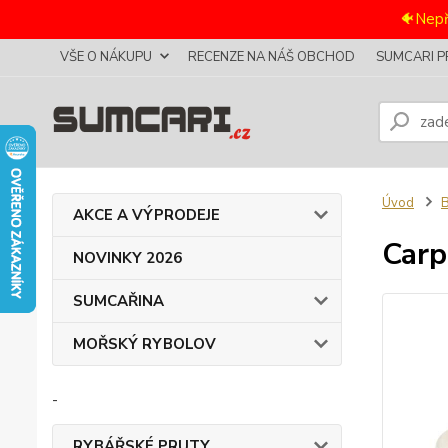
🐠Nepř
VŠE O NÁKUPU
RECENZE NA NÁŠ OBCHOD
SUMCARI P
Úvod
B
AKCE A VÝPRODEJE
Carp
NOVINKY 2026
SUMCAŘINA
MOŘSKÝ RYBOLOV
-
RYBÁŘSKÉ PRUTY