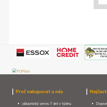
Proč nakupovat u nás
Nejčast
zákaznický servis 7 dní v týdnu
Doprav