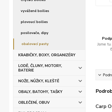
vyvážené boilies
plovoucí boilies
posilovače, dipy
Podpo
obalovací pasty
Jsme tu 
KRABIČKY, BOXY, ORGANIZÉRY
LODĚ, ČLUNY, MOTORY,
BATERIE
Podro
NOŽE, NŮŽKY, KLEŠTĚ
Podrob
OBALY, BATOHY, TAŠKY
OBLEČENÍ, OBUV
Carp O