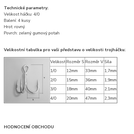
Technické parametry:
Velikost háčku: 4/0
Balení: 4 kusy
Hrot: rovný
Povrch: zelený gumový potah
Velikostní tabulka pro vaši představu o velikosti trojháčku:
Velikost
Rozměr S
Rozměr V
Síla
1/0
12mm
33mm
1,7mm
2/0
15mm
36mm
1,9mm
3/0
18mm
40mm
2,1mm
4/0
20mm
47mm
2,3mm
HODNOCENÍ OBCHODU