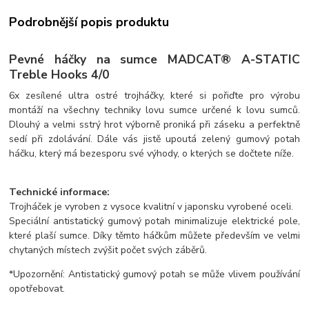
Podrobnější popis produktu
Pevné háčky na sumce MADCAT® A-STATIC
Treble Hooks 4/0
6x zesílené ultra ostré trojháčky, které si pořiďte pro výrobu
montáží na všechny techniky lovu sumce určené k lovu sumců.
Dlouhý a velmi sstrý hrot výborně proniká při záseku a perfektně
sedí při zdolávání. Dále vás jistě upoutá zelený gumový potah
háčku, který má bezesporu své výhody, o kterých se dočtete níže.
Technické informace:
Trojháček je vyroben z vysoce kvalitní v japonsku vyrobené oceli.
Speciální antistatický gumový potah minimalizuje elektrické pole,
které plaší sumce. Díky těmto háčkům můžete především ve velmi
chytaných místech zvýšit počet svých záběrů.
*Upozornění: Antistatický gumový potah se může vlivem používání
opotřebovat.