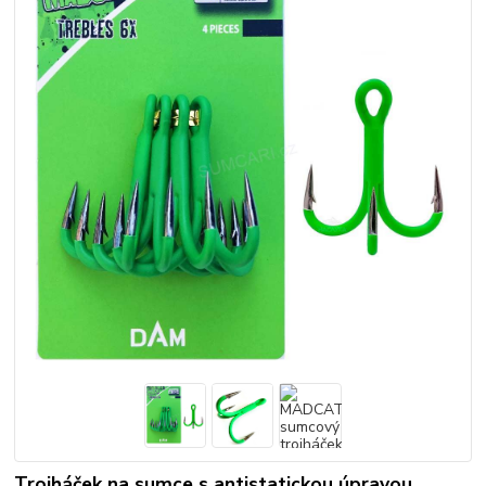
Trojháček na sumce s antistatickou úpravou.