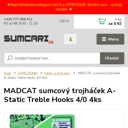
🐠Nepřehlédněte kategorii AKCE a VÝPRODEJE. Skvělé ceny - rychlé
dodání. 🐠
0
ks
+420 777 308 011
CZK
za
0 Kč
PO až NE 8:00 - 21:00
Menu
Hledat
Úvod
SUMCAŘINA
háčky a trojháčky
MADCAT sumcový trojháček
A-Static Treble Hooks 4/0 4ks
MADCAT sumcový trojháček A-
Static Treble Hooks 4/0 4ks