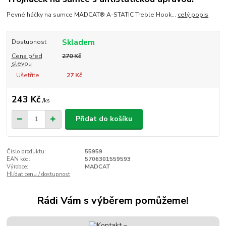
Pevné háčky na sumce MADCAT® A-STATIC Treble Hook...
celý popis
Skladem
Dostupnost
Cena před
270 Kč
slevou
Ušetříte
27 Kč
243 Kč
/
ks
Přidat do košíku
Číslo produktu:
55959
EAN kód:
5706301559593
Výrobce:
MADCAT
Hlídat cenu / dostupnost
Rádi Vám s výběrem pomůžeme!