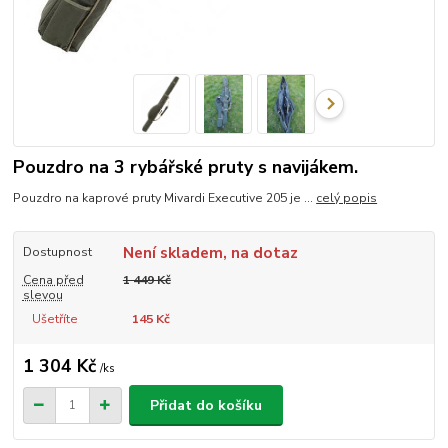
Pouzdro na 3 rybářské pruty s navijákem.
Pouzdro na kaprové pruty Mivardi Executive 205 je ...
celý popis
Není skladem, na dotaz
Dostupnost
Cena před
1 449 Kč
slevou
Ušetříte
145 Kč
1 304 Kč
/
ks
Přidat do košíku