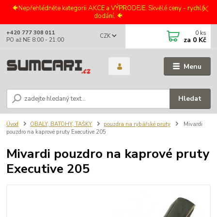
🐠Nepřehlédněte kategorii AKCE a VÝPRODEJE. Skvělé ceny - rychlé
dodání. 🐠
0
ks
+420 777 308 011
CZK
za
0 Kč
PO až NE 8:00 - 21:00
Menu
Hledat
Úvod
OBALY, BATOHY, TAŠKY
pouzdra na rybářské pruty
Mivardi
pouzdro na kaprové pruty Executive 205
Mivardi pouzdro na kaprové pruty
Executive 205