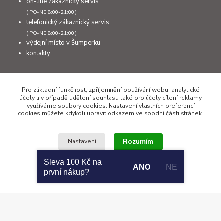
on-line zákaznický servis
( PO-NE 8:00-21:00 )
telefonický zákaznický servis
( PO-NE 8:00-21:00 )
výdejní místo v Šumperku
kontakty
Kontakty
Pro základní funkčnost, zpříjemnění používání webu, analytické
účely a v případě udělení souhlasu také pro účely cílení reklamy
využíváme soubory cookies. Nastavení vlastních preferencí
cookies můžete kdykoli upravit odkazem ve spodní části stránek.
+420 777 308 011
PO až NE 8:00 - 21:00
Rozumím
Nastavení
info@sumcari.cz
Sleva 100 Kč na
ANO
NE
první nákup?
Souhlas můžete odmítnout
zde
.