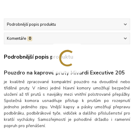
Podrobnější popis produktu
Komentáře
0
Podrobnější popis produktu
Pouzdro na kaprové pruty Mivardi Executive 205
je kvalitně zpracované kompaktní pouzdro na dvoudílné nebo
třídílné pruty. V rámci jedné hlavní komory umožňují bezpečné
uložení až tří prutů s navijáky mezi vnitřní polstrované přepážky.
Společná komora usnadňuje přístup k prutům po rozepnutí
jednoho jediného zipu. Vnější kapsy a pásky umožňují přepravu
podběráku, podběrákové tyče, vidliček a dalšího příslušenství pro
kratší vycházky. Samozřejmostí je pohodlné držadlo i ramenní
popruh pro přenášení.