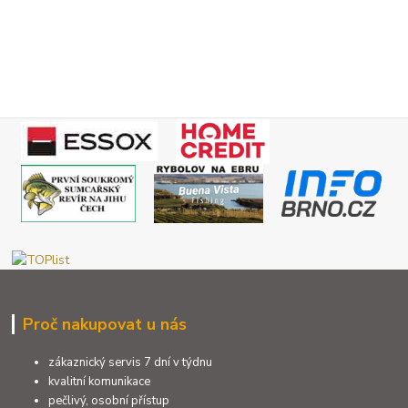
Proč nakupovat u nás
zákaznický servis 7 dní v týdnu
kvalitní komunikace
pečlivý, osobní přístup