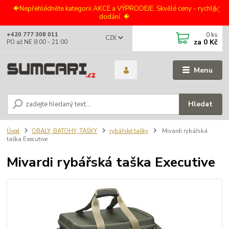
🐠Nepřehlédněte kategorii AKCE a VÝPRODEJE. Skvělé ceny - rychlé
dodání. 🐠
0
ks
+420 777 308 011
CZK
za
0 Kč
PO až NE 8:00 - 21:00
Menu
Hledat
Úvod
OBALY, BATOHY, TAŠKY
rybářské tašky
Mivardi rybářská
taška Executive
Mivardi rybářská taška Executive