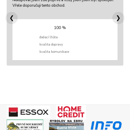
Nekupoval jsem zde poprvé a vždy jsem jsem byl spokojen.
Vřele doporučuji tento obchod.
❮
❯
100 %
dodací lhůta
kvalita dopravy
kvalita komunikace