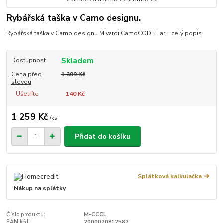
Rybářská taška v Camo designu.
Rybářská taška v Camo designu Mivardi CamoCODE Lar...
celý popis
Skladem
Dostupnost
Cena před
1 399 Kč
slevou
Ušetříte
140 Kč
1 259 Kč
/
ks
Přidat do košíku
Splátková kalkulačka
Nákup na splátky
Číslo produktu:
M-CCCL
EAN kód:
2000020812582