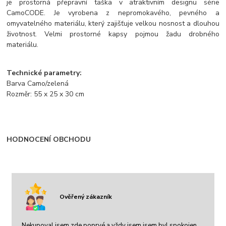
je prostorná přepravní taška v atraktivním designu série
CamoCODE. Je vyrobena z nepromokavého, pevného a
omyvatelného materiálu, který zajišťuje velkou nosnost a dlouhou
životnost. Velmi prostorné kapsy pojmou žadu drobného
materiálu.
Technické parametry:
Barva Camo/zelená
Rozměr: 55 x 25 x 30 cm
HODNOCENÍ OBCHODU
Ověřený zákazník
Nekupoval jsem zde poprvé a vždy jsem jsem byl spokojen.