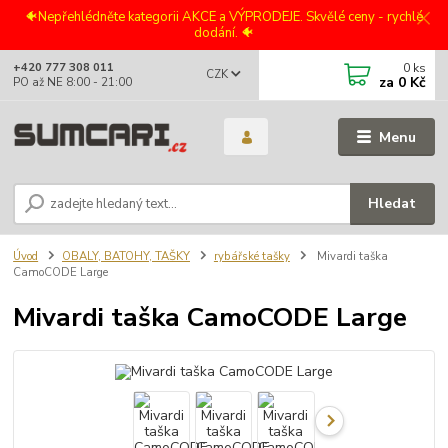
🐠Nepřehlédněte kategorii AKCE a VÝPRODEJE. Skvělé ceny - rychlé
dodání. 🐠
0
ks
+420 777 308 011
CZK
za
0 Kč
PO až NE 8:00 - 21:00
Menu
Hledat
Úvod
OBALY, BATOHY, TAŠKY
rybářské tašky
Mivardi taška
CamoCODE Large
Mivardi taška CamoCODE Large